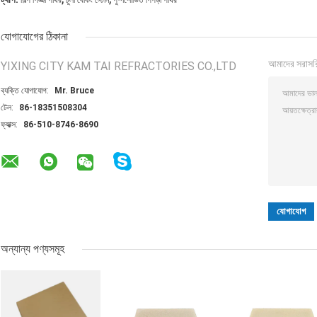
শিল্প পিজ্জা পাথর
চুলা বেকিং স্টোন
পুষ্পশোভিত পিঁপড়া পাথর
যোগাযোগের ঠিকানা
আমাদের সরাসর
YIXING CITY KAM TAI REFRACTORIES CO.,LTD
ব্যক্তি যোগাযোগ:
Mr. Bruce
টেল:
86-18351508304
ফ্যাক্স:
86-510-8746-8690
অন্যান্য পণ্যসমূহ