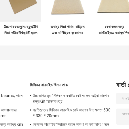
উচ্চ পারফরম্যান্স রেফ্র্যাক্টরি
অবাধ্য পিজা পাথর: বাড়িতে
বেকারদের জন্য
পিজা স্টোন দীর্ঘস্থায়ী দ্রুত
এবং বাণিজ্যিক ব্যবহারের
কাস্টমাইজড অবাধ্য পিজ
গরম আপ
জন্য পারফেক্ট, তাপ-
স্টোন টেকসই উপাদান
প্রতিরোধী
বার্তা
সিলিকন কারবাইড খিলান তাক
মিক beams, কালো
উচ্চ তাপমাত্রা সিলিকন কারবাইড কেল্ট আলনা আল্ট্রা আলোর
জন্য Kilt আসবাবপত্র
োর আসবাবপত্র
প্রতিরোধের সিলিকন কারবাইড কেল্ট আলোর উচ্চ ক্ষমতা 530
Beams
* 330 * 20mm
ন জন্য অবাধ্য Kiln
সিলিকন কারবাইড সিরামিক কয়েন আলগা আলগা আবরণ সঙ্গে