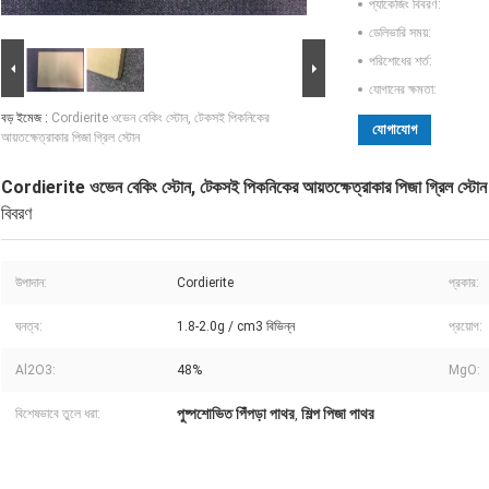
প্যাকেজিং বিবরণ:
ডেলিভারি সময়:
পরিশোধের শর্ত:
যোগানের ক্ষমতা:
বড় ইমেজ :
Cordierite ওভেন বেকিং স্টোন, টেকসই পিকনিকের
যোগাযোগ
আয়তক্ষেত্রাকার পিজা গ্রিল স্টোন
Cordierite ওভেন বেকিং স্টোন, টেকসই পিকনিকের আয়তক্ষেত্রাকার পিজা গ্রিল স্টোন
বিবরণ
উপাদান:
Cordierite
প্রকার:
ঘনত্ব:
1.8-2.0g / cm3 বিভিন্ন
প্রয়োগ:
Al2O3:
48%
MgO:
পুষ্পশোভিত পিঁপড়া পাথর
শিল্প পিজা পাথর
বিশেষভাবে তুলে ধরা:
,