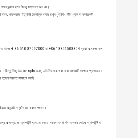
াথর ক্র্যাক হবে কিন্তু সম্ভাবনা উচ্চ নয়।
মাংস, শাকসবজি, ইত্যাদি) তৈলাক্ত খাবার রাখুন (প্যাকিং শীট, প্যান বা স্কারলেট ,
 হন, তাহলে আমাদের + 86-510-87997800 বা +86 18351508304 দ্বারা আমাদের কল
্রহ। কিন্তু কিছু উচ্চ মান spls জন্য, এটা বিভাজক খরচ এবং মালবাহী সংগ্রহ প্রয়োজন।
 ইমেল স্বাগত জানানো করছি
য়তা অনুযায়ী পণ্য তৈয়ার করতে পারেন।
্ব এক্সপ্রেসের অ্যাকাউন্ট ব্যবহার করতে পারেন অথবা যদি আপনার কোনো অ্যাকাউন্ট না