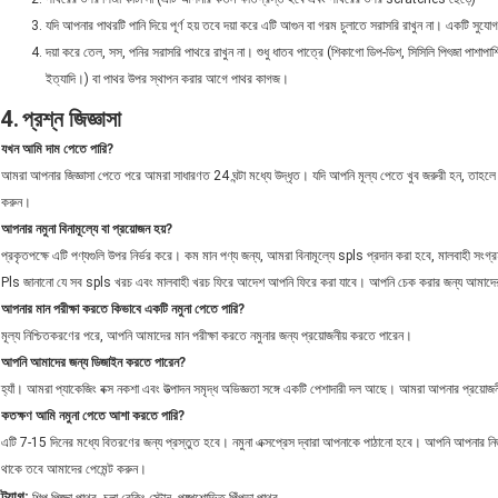
যদি আপনার পাথরটি পানি দিয়ে পূর্ণ হয় তবে দয়া করে এটি আগুন বা গরম চুলাতে সরাসরি রাখুন না। একটি সুযোগ প
দয়া করে তেল, সস, পনির সরাসরি পাথরে রাখুন না। শুধু ধাতব পাত্রে (শিকাগো ডিপ-ডিশ, সিসিলি পিৎজা পাশাপাশি 
ইত্যাদি।) বা পাথর উপর স্থাপন করার আগে পাথর কাগজ।
4.
প্রশ্ন জিজ্ঞাসা
যখন আমি দাম পেতে পারি?
আমরা আপনার জিজ্ঞাসা পেতে পরে আমরা সাধারণত 24 ঘন্টা মধ্যে উদ্ধৃত। যদি আপনি মূল্য পেতে খুব জরুরী
করুন।
আপনার নমুনা বিনামূল্যে বা প্রয়োজন হয়?
প্রকৃতপক্ষে এটি পণ্যগুলি উপর নির্ভর করে। কম মান পণ্য জন্য, আমরা বিনামূল্যে spls প্রদান করা হবে, মালবাহী সংগ
Pls জানানো যে সব spls খরচ এবং মালবাহী খরচ ফিরে আদেশ আপনি ফিরে করা যাবে। আপনি চেক করার জন্য আমাদের
আপনার মান পরীক্ষা করতে কিভাবে একটি নমুনা পেতে পারি?
মূল্য নিশ্চিতকরণের পরে, আপনি আমাদের মান পরীক্ষা করতে নমুনার জন্য প্রয়োজনীয় করতে পারেন।
আপনি আমাদের জন্য ডিজাইন করতে পারেন?
হ্যাঁ। আমরা প্যাকেজিং বক্স নকশা এবং উত্পাদন সমৃদ্ধ অভিজ্ঞতা সঙ্গে একটি পেশাদারী দল আছে। আমরা আপনার প্রয়োজনী
কতক্ষণ আমি নমুনা পেতে আশা করতে পারি?
এটি 7-15 দিনের মধ্যে বিতরণের জন্য প্রস্তুত হবে। নমুনা এক্সপ্রেস দ্বারা আপনাকে পাঠানো হবে। আপনি আপনার নিজস
থাকে তবে আমাদের পেমেন্ট করুন।
,
,
ট্যাগ: