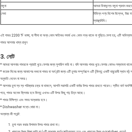
নমুনা
আমরা বিনামূল্যে নমুনা প্রদান করত
সেবা
বিভিন্ন পণ্য বিশেষ উল্লেখ, উচ্চ ম
স্বাস্থ্যবিধি।
এই পাথর 2200 ℉ ভাঙ্গা, যা সীসা বা অন্য কোন ক্ষতিকর পদার্থ এবং কোন গন্ধ থাকে না পুড়িয়ে ফেলা হয়, এটি অবিশ্বাস
পাথর আপনার খাদ্য রাখুন
3. নোট
* আমরা আপনার পাথরকে প্রায়ই ধুয়ে ফেলার জন্য সুপারিশ করি না। যদি আপনার পাথর ধুয়ে ফেলার কোনও সম্ভাবনা থাকে 
* কয়েক দিনের জন্য আকাশের শুকনো পাথর বা অর্ধ ঘন্টা জন্য এটি চুলায় সম্পূর্ণরূপে এটি (কিন্তু একটি বায়ুরোধী স্থান না)
অনুমতি দেবেন না সময়।
* আপনার চুলা স্ব স্ব পরিষ্কার চক্র না থাকলে, আপনি সরাসরি একটি বার্নার উপর পাথর রাখতে পারেন। স্ফীত বার্ন অবশিষ্ট
পরে, পাথর অনেক ক্লিনার হবে কিন্তু এখনও এটি উপর কিছু গাঢ় চিহ্ন আছে।
* পাথর বিক্ষিপ্ত এবং সময় অন্ধকার হবে।
* Dishwasher মধ্যে ধোয়া না।
অন্যান্য কী পয়েন্ট:
চুলা গরম করার উপাদান উপর পাথর রাখা না।
পাথরের উপর পিজা কাটা না (এটি আপনার কর্তন ক্ষতিগ্রস্ত হবে এবং পাথরের উপর scratches ছেড়ে)