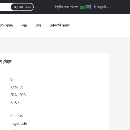
উদ্ধৃতির জন্য আবেদন
অনুসন্ধান করুন
|
Bengali
যোগ করুন
খবর
কেস
কোম্পানি সংবাদ
ল স্টোন
চীন
KAMTAI
FDA,LFGB
KTC7
500PCS
negotiable