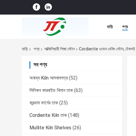
বাড়ি
পণ্য
বাড়ি
পণ্য
অক্জিলিয়ারী পিজা স্টোন
Cordierite ওভেন বেকিং স্টোন, টেকসই পি
সব পণ্য
অবাধ্য Kiln আসবাবপত্র
(52)
সিলিকন কারবাইড খিলান তাক
(63)
করন্ডাম ফার্নের তাক
(25)
Cordierite Kiln তাক
(148)
Mullite Kiln Shelves
(26)