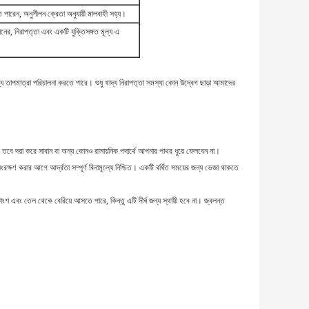
ে পারেন, অনুশীলন ক্রেতা অনুযায়ী মালবাহী সহ্য।
ানের, নিরাপত্তা এবং একটি যুক্তিসঙ্গত মূল্য এ
্য তাপমাত্রা পরিচালনা করতে পারে। শুধু খাদ্য নিরাপত্তা সমস্যা কোন উদ্বেগ ছাড়া আমাদের
তবে দয়া করে সাবান বা অন্য কোনও রাসায়নিক পদার্থে আপনার পাথর ধুয়ে ফেলবেন না।
 সংরক্ষণ করার আগে আর্দ্রতা সম্পূর্ণ বিনামূল্যে নিশ্চিত। একটি বর্ধিত সময়ের জন্য ভেজা থাকতে
াংশ এবং তেল থেকে বেরিয়ে আসতে পারে, কিন্তু এটি দীর্ঘ জন্য স্থায়ী হবে না। জ্বলন্ত