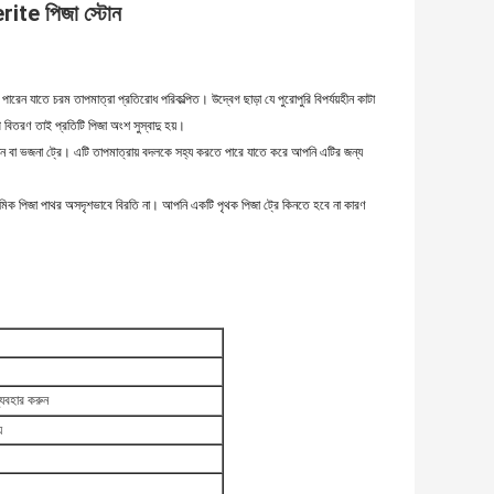
erite পিজা স্টোন
 পারেন যাতে চরম তাপমাত্রা প্রতিরোধ পরিকল্পিত।
উদ্বেগ ছাড়া যে পুরোপুরি বিপর্যয়হীন কাটা
বিতরণ তাই প্রতিটি পিজা অংশ সুস্বাদু হয়।
ান বা ভজনা ট্রে।
এটি তাপমাত্রায় বদলকে সহ্য করতে পারে যাতে করে আপনি এটির জন্য
রামিক পিজা পাথর অসদৃশভাবে বিরতি না।
আপনি একটি পৃথক পিজা ট্রে কিনতে হবে না কারণ
ব্যবহার করুন
়