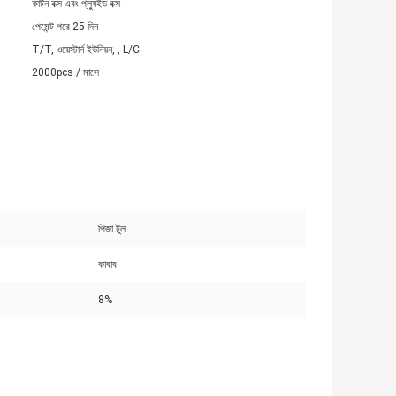
কার্টন বক্স এবং প্ল্যুইড বক্স
পেমেন্ট পরে 25 দিন
T/T, ওয়েস্টার্ন ইউনিয়ন, , L/C
2000pcs / মাসে
পিজা টুল
কাবাব
8%