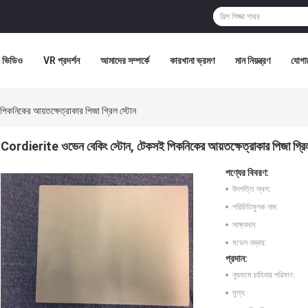
ভিডিও
VR প্রদর্শন
আমাদের সম্পর্কে
কারখানা ভ্রমণ
মান নিয়ন্ত্রণ
যোগা
কনিকের আয়তক্ষেত্রাকার পিজা গ্রিল স্টোন
Cordierite ওভেন বেকিং স্টোন, টেকসই পিকনিকের আয়তক্ষেত্রাকার পিজা গ্রি
পণ্যের বিবরণ:
উৎপত্তি স্থল:
পরিচিতিমুলক নাম:
সাক্ষ্যদান:
মডেল নম্বার:
প্রদান:
ন্যূনতম চাহিদার পরিমাণ:
মূল্য: