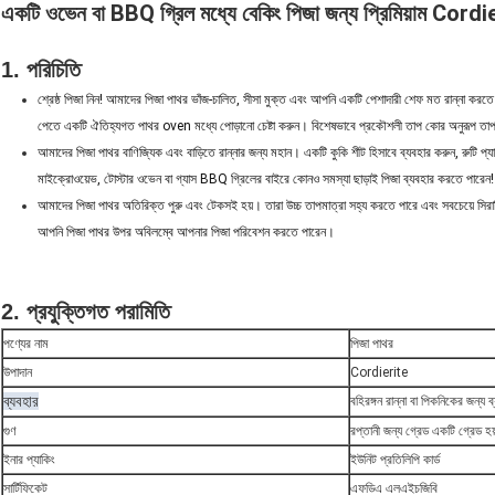
একটি ওভেন বা BBQ গ্রিল মধ্যে বেকিং পিজা জন্য প্রিমিয়াম Cordi
1. পরিচিতি
শ্রেষ্ঠ পিজা নিন!
আমাদের পিজা পাথর ভাঁজ-চালিত, সীসা মুক্ত এবং আপনি একটি পেশাদারী শেফ মত রান্না করতে
পেতে একটি ঐতিহ্যগত পাথর oven মধ্যে পোড়ানো চেষ্টা করুন।
বিশেষভাবে প্রকৌশলী তাপ কোর অনুরূপ তাপ 
আমাদের পিজা পাথর বাণিজ্যিক এবং বাড়িতে রান্নার জন্য মহান।
একটি কুকি শীট হিসাবে ব্যবহার করুন, রুটি প্য
মাইক্রোওয়েভ, টোস্টার ওভেন বা গ্যাস BBQ গ্রিলের বাইরে কোনও সমস্যা ছাড়াই পিজা ব্যবহার করতে পারেন!
আমাদের পিজা পাথর অতিরিক্ত পুরু এবং টেকসই হয়।
তারা উচ্চ তাপমাত্রা সহ্য করতে পারে এবং সবচেয়ে সি
আপনি পিজা পাথর উপর অবিলম্বে আপনার পিজা পরিবেশন করতে পারেন।
2. প্রযুক্তিগত পরামিতি
পণ্যের নাম
পিজা পাথর
উপাদান
Cordierite
ব্যবহার
বহিরঙ্গন রান্না বা পিকনিকের জন্য 
গুণ
রপ্তানী জন্য গ্রেড একটি গ্রেড হয
ইনার প্যাকিং
ইউনিট প্রতিলিপি কার্ড
সার্টিফিকেট
এফডিএ এলএইচজিবি