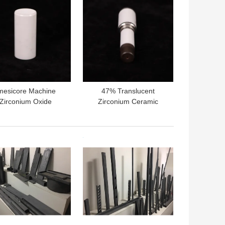
mesicore Machine
47% Translucent
Zirconium Oxide
Zirconium Ceramic
amic for Industry 0%
Oxide for Imesicore
Water Absorption
Machine in Popular
ptional Performance
Production
দাম
ভালো দাম