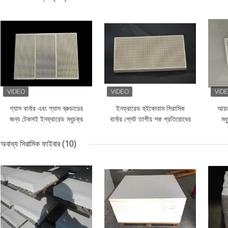
ভালো দাম
ভালো দাম
ভালো 
গ্যাস বার্নার এবং গ্যাস ব্রুডারের
ইনফ্রারেড হুইকোবাম সিরামিক
আয়ত
জন্য টেকসই ইনফ্রারেড মধুচক্র
বার্নার প্লেট তাপীয় শক প্রতিরোধের
মধ
সিরামিক বার্নার প্লেট
পিজা ওভেন জন্য
শি
অবাধ্য সিরামিক ফাইবার
(10)
ভালো দাম
ভালো দাম
ভালো 