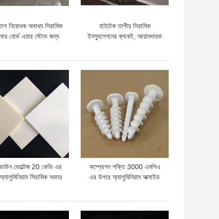
তাপ নিরোধক অবাধ্য সিরামিক
হাইটেক তাপীয় সিরামিক
বার বোর্ড এয়ার স্টোভ জন্য
ইনস্যুলেশনের ব্লকেট, আরামদায়ক
হোয়াইট রঙ
অগ্নিকুণ্ড অন্তরণ ব্লকেট
দাম
ভালো দাম
কডাউন ভোল্টেজ 20 কেভি এর
কম্প্রেশন শক্তি 3000 এমপিএ
অ্যালুমিনিয়াম সিরামিক অফার
এর উপরে অ্যালুমিনিয়াম অক্সাইড
ুলেশন প্রতিরোধের 1012
সিরামিক শক্তিশালী যান্ত্রিক
ওহমের উপরে
উপাদানগুলির জন্য তাপীয়
সম্প্রসারণের বৈশিষ্ট্যযুক্ত 89 X
দাম
ভালো দাম
10 6 K