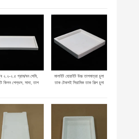
সই এবং শিল্প চুল্লির জন্য
প্রক্রিয়াকরণের জন্য চুলা ফায়ারিং
সমাধান
দাম
ভালো দাম
্ব ২.২-২.৫ গ্রাম/ঘন সেমি,
মালাইট হোয়াইট উচ্চ তাপমাত্রা চুলা
ইট কিলন শেল্ভস, সাদা, তাপ
তাক টেকসই সিরামিক তাক শিল্প চুলা
রতিরোধী শেল্ভস, যা কিলনে
এবং তাপীয় প্রক্রিয়াকরণের জন্য
হৃত হয় এবং পোড়ানোর সময়
উপযুক্ত
কর্মক্ষমতা প্রদান করে
দাম
ভালো দাম