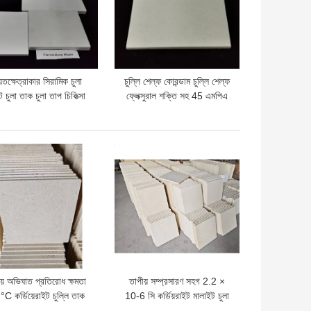
তক্ষেত্রাকার সিরামিক চুলা
চুল্লি শেল্ফ কোরন্ডাম চুল্লি শেল্ফ
ট চুলা তাক চুলা তাপ চিকিত্সা
ফ্লেক্সুরাল শক্তি সহ 45 এমপিএ
্লিকেশন জন্য ডিজাইন টেকসই
মসৃণ পৃষ্ঠ শেষ চুল্লি অপারেশন এবং
সিরামিক প্লেট
দীর্ঘায়ু নিশ্চিত
দাম
ভালো দাম
য় অভিঘাত প্রতিরোধ ক্ষমতা
তাপীয় সম্প্রসারণ সহগ 2.2 ×
C কর্ডিয়েরাইট চুল্লি তাক
10-6 সি কর্ডিয়রাইট মালাইট চুলা
ি পুরুত্ব ১০ থেকে ৩০ মিমি
তাক উচ্চ তাপমাত্রা সিরামিক