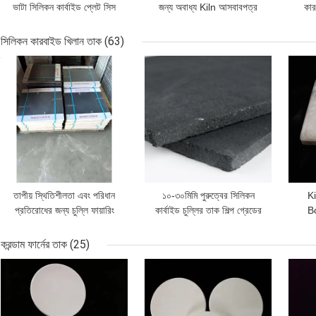
ভাটা সিলিকন কার্বাইড প্লেট সিস
জন্য অবাধ্য Kiln আসবাবপত্র
কার
প্লেট
কাস্টমাইজ করুন আকার
সিলিকন কারবাইড খিলান তাক
(63)
ভালো দাম
ভালো দাম
ভালো 
তাপীয় স্থিতিশীলতা এবং পরিধান
১০-৩০মিমি পুরুত্বের সিলিকন
Ki
প্রতিরোধের জন্য চুল্লি ফায়ারিং
কার্বাইড চুল্লির তাক শিল্প গ্রেডের
B
অপারেশনের জন্য বিশেষভাবে তৈরি
চুল্লি ফায়ারিং তাক চমৎকার তাপীয়
Carb
কালো সিলিকন কার্বাইড কিলন শেল্ফ
স্থিতিশীলতা প্রদান করে
করন্ডাম ফার্নের তাক
(25)
ভালো দাম
ভালো দাম
ভালো 