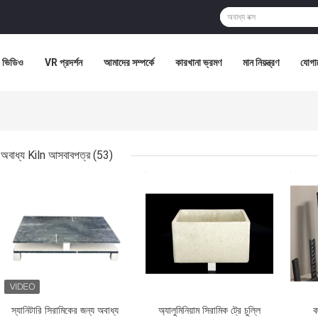
ভিডিও
VR প্রদর্শন
আমাদের সম্পর্কে
কারখানা ভ্রমণ
মান নিয়ন্ত্রণ
যোগা
অবাধ্য Kiln আসবাবপত্র
(53)
ভালো দাম
ভালো দাম
ভালো 
স্যানিটারি সিরামিকের জন্য অবাধ্য
অ্যালুমিনিয়াম সিরামিক ট্রে চুল্লি
ক