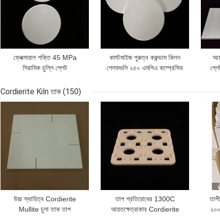
ফ্লেক্সারাল শক্তি 45 MPa
কাস্টমাইজ পুরুত্ব করুন্ডাম কিলন
আয়
সিরামিক চুল্লি প্লেট
শেলফগুলি ২৫০ এমপিএ কম্প্রেসিভ
প্লে
আয়তক্ষেত্রাকার আকৃতি টেকসই
স্ট্রেংথ সরবরাহ করে এবং মূল
অ্যাপ
তাপ প্রতিরোধী শিল্প চুল্লি
উপাদান করুন্ডাম কিলন
Cordierite Kiln তাক
(150)
অ্যাপ্লিকেশনের জন্য
পারফরম্যান্সের জন্য প্রকৌশলী করা
ভালো দাম
ভালো দাম
ভালো 
হয়েছে
উচ্চ স্থায়িত্ব Cordierite
তাপ প্রতিরোধের 1300C
তাপী
Mullite চুলা তাক তাপ
আয়তক্ষেত্রাকার Cordierite
২০০°
প্রতিরোধের 1300C ভারী দায়িত্ব
Mullite চুলা তাক উচ্চ শক্তি চুলা
আকৃত