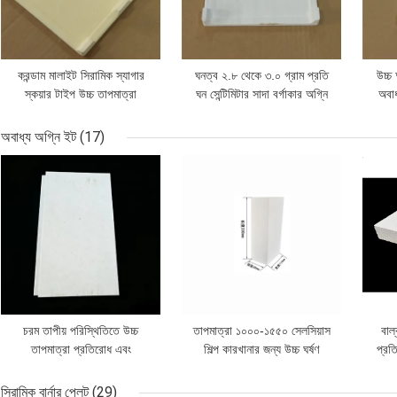
করন্ডাম মালাইট সিরামিক স্যাগার
ঘনত্ব ২.৮ থেকে ৩.০ গ্রাম প্রতি
উচ্চ
স্কয়ার টাইপ উচ্চ তাপমাত্রা
ঘন সেন্টিমিটার সাদা বর্গাকার অগ্নি
অবাধ
প্রতিরোধী চুলা আসবাবপত্র
প্রতিরোধী saggar চুল্লি দক্ষতা
সিরা
সিরামিক ফায়ারিং প্রক্রিয়া জন্য
এবং পণ্য উন্নত করার জন্য
সময়
অবাধ্য অগ্নি ইট
(17)
আদর্শ
ডিজাইন করা
ভালো দাম
ভালো দাম
ভালো 
চরম তাপীয় পরিস্থিতিতে উচ্চ
তাপমাত্রা ১০০০-১৫৫০ সেলসিয়াস
বাল
তাপমাত্রা প্রতিরোধ এবং
শিল্প কারখানার জন্য উচ্চ ঘর্ষণ
প্রতি
স্থিতিশীলতা প্রদানকারী করুন্ডাম
প্রতিরোধ ক্ষমতা সম্পন্ন তাপ
জন্
উচ্চ তাপমাত্রা ফায়ার ব্রিকস
নিরোধক বৈশিষ্ট্যযুক্ত রিফ্র্যাক্টরি ইট
প্রতির
সিরামিক বার্নার প্লেট
(29)