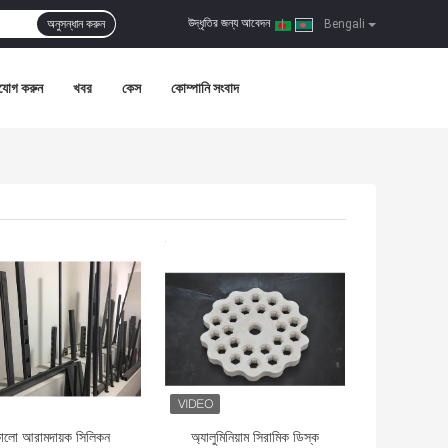
উদ্ধৃতির জন্য আবেদন
অনুসন্ধান করুন
|
Bengali
যোগ করুন
খবর
কেস
কোম্পানি সংবাদ
দাম
ভালো দাম
ালো আরামদায়ক সিলিকন
অ্যালুমিনিয়াম সিরামিক ডিস্ক