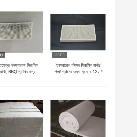
ফায়ার ব্রিকস
হয়েছে
দাম
ভালো দাম
ক্ষেত্র ইনফ্রারেড সিরামিক
ইনফ্রারেড হুইক্সব সিরামিক বার্নার
ুভাষী, BBQ প্যাকিং জন্য
প্লেট গ্যাসের জন্য ব্রোডার 13২ *
ল্পকৌশল গরম করার প্লেট
92 * 13 মিমি
দাম
ভালো দাম