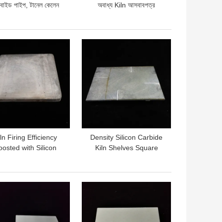
বাইড পাইপ, টানেল কেলেন
অবাধ্য Kiln আসবাবপত্র
সিলিকন কারবাইড টিউব
প্রতিরোধী উচ্চ ঘনত্ব পরেন
দাম
ভালো দাম
ln Firing Efficiency
Density Silicon Carbide
oosted with Silicon
Kiln Shelves Square
ide Kiln Shelves 10-
Shelves for Optimal and
30mm Thickness
Consistent Firing
Efficiency
দাম
ভালো দাম