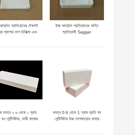
 আর্দ্রতা প্রতিরোধের টেকসই
উচ্চ আর্দ্রতা প্রতিরোধের অগ্নি
্য স্যাগার তাপ চিকিত্সা এবং
প্রতিরোধী Sagger
মিক ভাটা অ্যাপ্লিকেশনে দীর্ঘ
Corundum Mullite ধাতুবিদ্যা
ের জন্য ডিজাইন করা হয়েছে
প্রক্রিয়া জন্য অপ্টিমাইজড তাপ
সুরক্ষা প্রদান
দাম
ভালো দাম
্ক ঘনত্ব ০.৬ থেকে ১ গ্রাম
ঘনত্ব 0.6 থেকে 1 গ্রাম প্রতি ঘন
 ঘন সেন্টিমিটার, ভারী কাজের
সেন্টিমিটার উচ্চ তাপমাত্রার ফায়ার
য ব্যতিক্রমী উচ্চ তাপমাত্রা
ইট শিল্প চুল্লিতে তাপ প্রতিরোধ
োধের প্রস্তাবকারী রিফ্র্যাক্টরি
এবং স্থায়িত্বের জন্য ডিজাইন করা