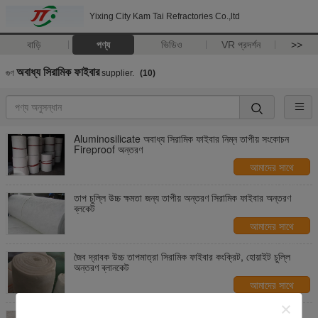
Yixing City Kam Tai Refractories Co.,ltd
বাড়ি
পণ্য
ভিডিও
VR প্রদর্শন
>>
অবাধ্য সিরামিক ফাইবার
গুণ
supplier.
(10)
Aluminosilicate অবাধ্য সিরামিক ফাইবার নিম্ন তাপীয় সংকোচন
Fireproof অন্তরণ
আমাদের সাথে
যোগাযোগ করুন
তাপ চুল্লি উচ্চ ক্ষমতা জন্য তাপীয় অন্তরণ সিরামিক ফাইবার অন্তরণ
ব্লকেট
আমাদের সাথে
যোগাযোগ করুন
জৈব দ্রাবক উচ্চ তাপমাত্রা সিরামিক ফাইবার কংক্রিট, হোয়াইট চুল্লি
অন্তরণ ব্লানকেট
আমাদের সাথে
যোগাযোগ করুন
বয়লার অন্তরণ ক্ষয় প্রতিরোধের জন্য তাপ প্রতিরোধক অবাধ্য সিরামিক