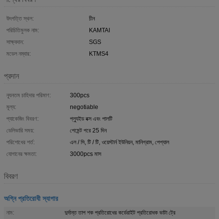
উৎপত্তি স্থল:
চীন
পরিচিতিমুলক নাম:
KAMTAI
সাক্ষ্যদান:
SGS
মডেল নম্বার:
KTMS4
প্রদান
ন্যূনতম চাহিদার পরিমাণ:
300pcs
মূল্য:
negotiable
প্যাকেজিং বিবরণ:
প্ল্যুইড বক্স এবং পালটি
ডেলিভারি সময়:
পেমেন্ট পরে 25 দিন
পরিশোধের শর্ত:
এল / সি, টি / টি, ওয়েস্টার্ন ইউনিয়ন, মানিগ্রাম, পেপ্যাল
যোগানের ক্ষমতা:
3000pcs মাস
বিবরণ
অগ্নি প্রতিরোধী স্যাগার
নাম:
দুর্দান্ত তাপ শক প্রতিরোধের কর্ডেরাইট প্রতিরোধক ভাটা ট্রে