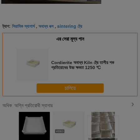
সিরামিক স্যাগার্স
অবাধ্য বক্স
sintering ট্রে
ট্যাগ:
,
,
এর সেরা মূল্য পান
Cordierite অবাধ্য Kiln ট্রে তাপীয় শক
প্রতিরোধের উচ্চ ক্ষমতা 1250 ℃
চালিয়ে
অগ্নি প্রতিরোধী স্যাগার
অধিক
প্রকাশিত ছিদ্রতা ১৫-২০
Cordierite অবাধ্য
উচ্চ আর্দ্রতা প্রতিরোধের
দীর্ঘ সময় স্থায