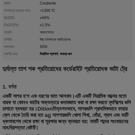
পাদান:
Cordierite
তাপমাত্রা ব্যবহার করে:
<1300 ℃
Al2O3:
≥40%
Fe2O3%:
≤1.5%
আকৃতি:
আয়তক্ষেত্র
বৈশিষ্ট্য:
উচ্চ তাপমাত্রা প্রতিরোধের
সাক্ষ্যদান:
SGS
সিরামিক স্যাগার্স
অবাধ্য বক্স
লক্ষণীয় করা:
,
দুর্দান্ত তাপ শক প্রতিরোধের কর্ডেরাইট প্রতিরোধক ভাটা ট্রে
1. বর্ণনা
একটি সাগর হ'ল এক ধরণের ভাত আসবাব।এটি একটি সিরামিক বাক্সের মতো
ধারক যা কোনও ভাটের অভ্যন্তরে গুদামজাত করা বা রক্ষা করতে মৃৎশিল্পের গুলি
চালাতে ব্যবহৃত হয়।Ditionতিহ্যগতভাবে, সাগরগুলি প্রাথমিকভাবে ফায়ার
ক্লে থেকে তৈরি করা হত ag সাগগারগুলি খোলা শিখা, ধোঁয়া, গ্যাস এবং ভাটি
ধ্বংসাবশেষ থেকে রক্ষা বা সুরক্ষার জন্য ব্যবহৃত হয়: নামটি শব্দের সংকোচনের
নাম
নিরাপত্তা বেষ্টনী
।