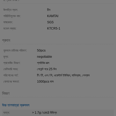
উৎপত্তি স্থল:
চীন
পরিচিতিমুলক নাম:
KAMTAI
সাক্ষ্যদান:
SGS
মডেল নম্বার:
KTCR5-1
প্রদান
ন্যূনতম চাহিদার পরিমাণ:
50pcs
মূল্য:
negotiable
প্যাকেজিং বিবরণ:
প্লাইউড বক্স
ডেলিভারি সময়:
পেমেন্ট পরে 25 দিন
পরিশোধের শর্ত:
টি / টি, এল / সি, ওয়েস্টার্ন ইউনিয়ন, মানিগ্রাম, পেপ্যাল
যোগানের ক্ষমতা:
1000pcs মাস
বিবরণ
উচ্চ তাপমাত্রা ক্রুসবল
ঘনত্ব:
> 1.7g / cm3 বিভিন্ন