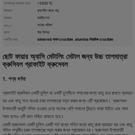
তাপমাত্রা ব্যবহার করে:
<1600 ℃
উপাদান:
কৃষ্ণসীস নামক ধাতু
আকার:
ব্যাক্তিগত
درجه:
কঠোর পরীক্ষা
রচনা:
উচ্চ বিশুদ্ধ
sintered গ্লাস crucible
alumina সিরামিক crucible
লক্ষণীয় করা:
,
ছোট ফায়ার অ্যাসি মেটালিং মেটাল জন্য উচ্চ তাপমাত্রা
ক্রুসিবল গ্রাফাইট ক্রুসেবল
1. পণ্য বর্ণনা
গ্রাফাইট ক্রুসিবল একটি চুল্লি যা একটি চুল্লীতে গলানোর জন্য ধাতু ধরে রাখতে ব্যবহৃত
হয় এবং ধাতু গলে যাওয়া চরম তাপমাত্রা সহ্য করার জন্য এটি প্রয়োজন।
ক্রুসেবল
উপাদানটি ধাতুটি গলিত হওয়ার চেয়ে অনেক বেশি গলানো বিন্দুতে থাকা উচিত এবং সাদা
গরম হলেও এটি ভাল শক্তি থাকতে হবে।
একটি ক্রুসেবল একটি চুল্লি একটি গর্ত মধ্যে গলিত জন্য ধাতু রাখা ব্যবহৃত হয় এবং ধাতু
গলিত সম্মুখীন চরম তাপমাত্রা সহ্য করার জন্য প্রয়োজন হয়।
ক্রুসেবল উপাদানটি