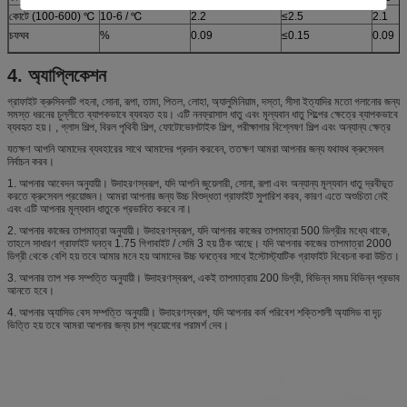
কোটে (100-600) ℃
10-6 / ℃
2.2
≤2.5
2.1
চফঘব
%
0.09
≤0.15
0.09
4. অ্যাপ্লিকেশন
গ্রাফাইট ক্রুসিবলটি গহনা, সোনা, রূপা, তামা, পিতল, লোহা, অ্যালুমিনিয়াম, দস্তা, সীসা ইত্যাদির মতো গলানোর জন্য
সমস্ত ধরনের চুল্লীতে ব্যাপকভাবে ব্যবহৃত হয়। এটি ননফ্রাসাস ধাতু এবং মূল্যবান ধাতু শিল্পের ক্ষেত্রে ব্যাপকভাবে
ব্যবহৃত হয়। , গ্লাস শিল্প, বিরল পৃথিবী শিল্প, ফোটোভোলটাইক শিল্প, পরীক্ষাগার বিশ্লেষণ শিল্প এবং অন্যান্য ক্ষেত্র
যতক্ষণ আপনি আমাদের ব্যবহারের সাথে আমাদের প্রদান করবেন, ততক্ষণ আমরা আপনার জন্য যথাযথ ক্রুসেবল
নির্বাচন করব।
1. আপনার আবেদন অনুযায়ী। উদাহরণস্বরূপ, যদি আপনি জুয়েলারী, সোনা, রূপা এবং অন্যান্য মূল্যবান ধাতু দ্রবীভূত
করতে ক্রুসেবল প্রয়োজন। আমরা আপনার জন্য উচ্চ বিশুদ্ধতা গ্রাফাইট সুপারিশ করব, কারণ এতে অশুচিতা নেই
এবং এটি আপনার মূল্যবান ধাতুকে প্রভাবিত করবে না।
2. আপনার কাজের তাপমাত্রা অনুযায়ী। উদাহরণস্বরূপ, যদি আপনার কাজের তাপমাত্রা 500 ডিগ্রীর মধ্যে থাকে,
তাহলে সাধারণ গ্রাফাইট ঘনত্ব 1.75 গিগাবাইট / সেমি 3 হয় ঠিক আছে। যদি আপনার কাজের তাপমাত্রা 2000
ডিগ্রী থেকে বেশি হয় তবে আমার মনে হয় আমাদের উচ্চ ঘনত্বের সাথে ইস্টোস্ট্যাটিক গ্রাফাইট বিবেচনা করা উচিত।
3. আপনার তাপ শক সম্পত্তি অনুযায়ী। উদাহরণস্বরূপ, একই তাপমাত্রায় 200 ডিগ্রী, বিভিন্ন সময় বিভিন্ন প্রভাব
আনতে হবে।
4. আপনার অ্যাসিড বেস সম্পত্তি অনুযায়ী। উদাহরণস্বরূপ, যদি আপনার কর্ম পরিবেশ শক্তিশালী অ্যাসিড বা দৃঢ়
ভিত্তি হয় তবে আমরা আপনার জন্য চাপ প্রয়োগের পরামর্শ দেব।