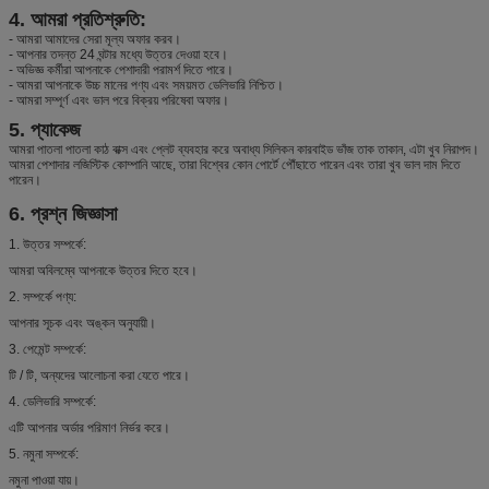
4. আমরা প্রতিশ্রুতি:
- আমরা আমাদের সেরা মূল্য অফার করব।
- আপনার তদন্ত 24 ঘন্টার মধ্যে উত্তর দেওয়া হবে।
- অভিজ্ঞ কর্মীরা আপনাকে পেশাদারী পরামর্শ দিতে পারে।
- আমরা আপনাকে উচ্চ মানের পণ্য এবং সময়মত ডেলিভারি নিশ্চিত।
- আমরা সম্পূর্ণ এবং ভাল পরে বিক্রয় পরিষেবা অফার।
5. প্যাকেজ
আমরা পাতলা পাতলা কাঠ বাক্স এবং প্লেট ব্যবহার করে অবাধ্য সিলিকন কারবাইড ভাঁজ তাক তাকান, এটা খুব নিরাপদ।
আমরা পেশাদার লজিস্টিক কোম্পানি আছে, তারা বিশ্বের কোন পোর্টে পৌঁছাতে পারেন এবং তারা খুব ভাল দাম দিতে
পারেন।
6. প্রশ্ন জিজ্ঞাসা
1. উত্তর সম্পর্কে:
আমরা অবিলম্বে আপনাকে উত্তর দিতে হবে।
2. সম্পর্কে পণ্য:
আপনার সূচক এবং অঙ্কন অনুযায়ী।
3. পেমেন্ট সম্পর্কে:
টি / টি, অন্যদের আলোচনা করা যেতে পারে।
4. ডেলিভারি সম্পর্কে:
এটি আপনার অর্ডার পরিমাণ নির্ভর করে।
5. নমুনা সম্পর্কে:
নমুনা পাওয়া যায়।