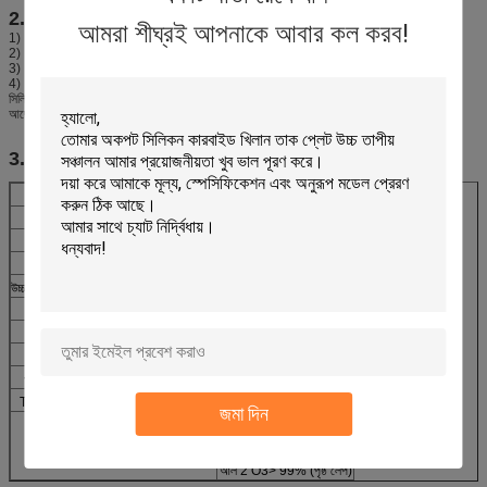
2. বৈশিষ্ট্য
আমরা শীঘ্রই আপনাকে আবার কল করব!
1)। উচ্চ তাপমাত্রা সহ্য করার ক্ষমতা
2)। জারা প্রতিরোধের
3)। জারণ প্রতিরোধের
4)। প্রতিরোধের পরেন
সিলিকন কারবাইড ভাঁজ তাকটি উচ্চ তাপমাত্রা, উচ্চ তাপ শক সহ্য করার ক্ষমতা এ উচ্চ flexing শক্তি বৈশিষ্ট্য
আছে। উচ্চ জারা প্রতিরোধের এবং উচ্চ তাপ পরিবাহিতা, alkalis বিরুদ্ধে উচ্চ প্রতিরোধের।
3.
প্রযুক্তিগত পরামিতি
পদ
প্রযুক্তিগত তথ্য
ভলিউম ঘনত্ব (g / cm3)
2.70-2.75
স্পষ্ট বোঝা (%)
7-8
স্বাভাবিক তাপমাত্রায় শক্তি (এমপিএ)
> 50
উচ্চ তাপমাত্রা নমন শক্তি (এমপিএ / 1400 ℃)
> 55
ঠান্ডা নিষ্পেষণ শক্তি (এমপিএ)
> 90
লোড অধীন refractiness (℃)
> 1750 (T2) 2KG / CM2
সর্বোচ্চ সেবা তাপমাত্রা (℃)
1450
পাইরেোকন্ডাক্টিভিটি (কেসিএল / এমএইচ ℃)
13.5-14.5
Thermalexpansivity (× 10-6 / ℃)
4.2-4.8
জমা দিন
রাসায়নিক অনুপাত
এসআইসি> 90%
Fe2O3 <0.3%
আল 2 O3> 99% (পৃষ্ঠ লেপ)