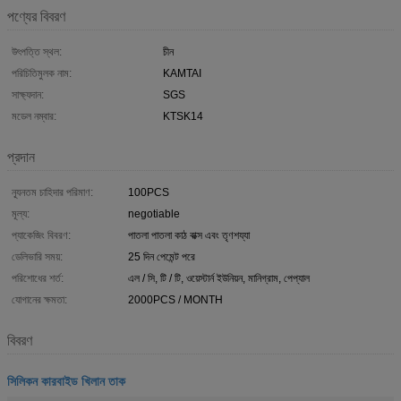
পণ্যের বিবরণ
উৎপত্তি স্থল:
চীন
পরিচিতিমুলক নাম:
KAMTAI
সাক্ষ্যদান:
SGS
মডেল নম্বার:
KTSK14
প্রদান
ন্যূনতম চাহিদার পরিমাণ:
100PCS
মূল্য:
negotiable
প্যাকেজিং বিবরণ:
পাতলা পাতলা কাঠ বাক্স এবং তৃণশয্যা
ডেলিভারি সময়:
25 দিন পেমেন্ট পরে
পরিশোধের শর্ত:
এল / সি, টি / টি, ওয়েস্টার্ন ইউনিয়ন, মানিগ্রাম, পেপ্যাল
যোগানের ক্ষমতা:
2000PCS / MONTH
বিবরণ
সিলিকন কারবাইড খিলান তাক