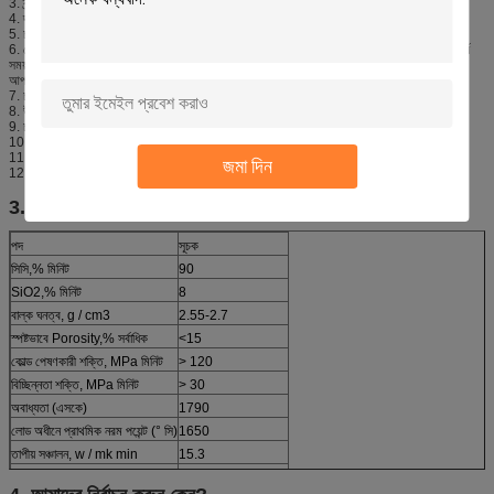
3. ক্র্যাক ছাড়া চমৎকার ঠান্ডা এবং গরম প্রতিরোধের।
4. দারুণ পতিত না ছাড়া চমৎকার বাল্ক ঘনত্ব এবং পৃষ্ঠতলতা।
5. চমৎকার sintering তাপমাত্রা পরিসীমা: SiC batts ব্যবহার করা যেতে পারে 800 ° C-1400 ° সি।
6. গ্রেট তীব্রতা: অন্যান্য নির্মাতারা এবং একই আকারের সঙ্গে তুলনা করুন, আমাদের পণ্য warpage ছাড়া দীর্ঘ
সময় পরে thinnest হয়, যাতে এটি শক্তি সংরক্ষণ করুন এবং আপনার ভাঁজ ভলিউম বৃদ্ধি করতে পারেন, এটি
আপনার দক্ষতা এবং অর্থনীতি বৃদ্ধি করতে পারে।
7. চমৎকার তাপ শক প্রতিরোধের।
8. উচ্চ তাপ পরিবাহিতা
9. চমৎকার oxidating প্রতিরোধের
10. উচ্চ তাপমাত্রায় চমৎকার জারা প্রতিরোধের।
11. রাসায়নিক বিরুদ্ধে চমৎকার জারা প্রতিরোধের
জমা দিন
12. উচ্চ ঘর্ষণ প্রতিরোধের
3. প্রযুক্তিগত পরামিতি
পদ
সূচক
সিসি,% মিনিট
90
SiO2,% মিনিট
8
বাল্ক ঘনত্ব, g / cm3
2.55-2.7
স্পষ্টভাবে Porosity,% সর্বাধিক
<15
কোল্ড পেষণকারী শক্তি, MPa মিনিট
> 120
বিচ্ছিন্নতা শক্তি, MPa মিনিট
> 30
অবাধ্যতা (এসকে)
1790
লোড অধীনে প্রাথমিক নরম পয়েন্ট (° সি)
1650
তাপীয় সঞ্চালন, w / mk min
15.3
তাপ বিস্তার সহগ, সর্বাধিক
<5.2x10-6 / ° সেঃ