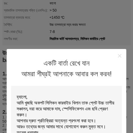
রঙ:
কালো
স্বাভাবিক তাপমাত্রায় শক্তি (এমপিএ):
> 50
তাপমাত্রা ব্যবহার করে:
<1450 ℃
বৈশিষ্ট্য:
উচ্চ তাপমাত্রা সহ্য করার ক্ষমতা
স্পষ্ট বোঝা (%):
7-8
সিরামিক ভর্তি আসবাবপত্র
সিলিকন কার্বাইড প্লেট
লক্ষণীয় করা:
,
উচ্চ তাপমাত্রা অপ্রচলিত স্লিভ বেল্ট হথ ভাটার জন্য ব্যবহৃত
batts
একটি বার্তা রেখে যান
আমরা শীঘ্রই আপনাকে আবার কল করব!
1. বিবরণ
আমাদের সিনিয়র সিক batts উচ্চ তাপমাত্রা ভাল তাপ স্থায়িত্ব, উচ্চ যান্ত্রিক শক্তি, উচ্চ তাপমাত্রায় চমৎকার তাপ
স্থায়িত্ব এবং বিকৃতি প্রতিরোধের প্রস্তাব করতে পারেন। এটা দৈনিক সিরামিক ব্যাপকভাবে ব্যবহার করা যেতে
পারে, যেমন প্রসারিত সিরামিক, সাদা সিরামিক এবং উচ্চ বর্গ সিরামিক। 1400 ডিগ্রী সেন্টিগ্রেডের মাধ্যমে, এর পণ্য
হালকা, উজ্জ্বল এবং সাদা নীল আবেগ অনুভব করতে পারে। আমাদের সিক batts শক্তির সঞ্চয় এবং ভাঁজ ভলিউম
বৃদ্ধি করতে পারে; সুতরাং এটি দক্ষতা এবং অর্থনীতি বৃদ্ধি করতে পারেন একই সময়ে, আমাদের ভাতু আসবাবপত্র
পরিবেশের জন্য নির্দোষ। মানের পণ্য এবং সৎ সহযোগিতার মাধ্যমে, আমরা আপনাকে সুফল এবং বিশ্বাস আনতে
হবে।
2. আমাদের SiC Batts নিম্নলিখিত বৈশিষ্ট্য আছে
1. চমৎকার অক্সিডেসন প্রতিরোধের: এটি oxidating বায়ুমণ্ডল জন্য মামলা, এবং সিক Batts এর জীবন পর্যন্ত
500-1000 টা সঠিক অপারেশন এবং sintering হয়।
2. বিচ্ছেদ এবং কম্প্রেসিভ শক্তি প্রতিরোধের চমৎকার মডিউলাস: SiC batts নমন ছাড়া দীর্ঘ সময়ের জন্য
একপাশে ব্যবহার করা যেতে পারে।