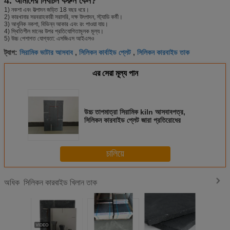
4. আমাদের নির্বাচন করুন কেন?
1) নকশা এবং উত্পাদন জড়িত 18 বছর ধরে।
2) কারখানার সরবরাহকারী সরাসরি, দক্ষ উৎপাদন, স্ট্যাডি কর্মী।
3) আধুনিক নকশা, বিভিন্ন আকার এবং রং পাওয়া যায়।
4) স্থিতিশীল মানের উপর প্রতিযোগিতামূলক মূল্য।
5) উচ্চ পেশাগত যোগ্যতা: এসজিএস আইএসও
সিরামিক ভাটার আসবাব
সিলিকন কার্বাইড প্লেট
সিলিকন কারবাইড তাক
ট্যাগ:
,
,
এর সেরা মূল্য পান
উচ্চ তাপমাত্রা সিরামিক kiln আসবাবপত্র,
সিলিকন কারবাইড প্লেট জারা প্রতিরোধের
চালিয়ে
সিলিকন কারবাইড খিলান তাক
অধিক