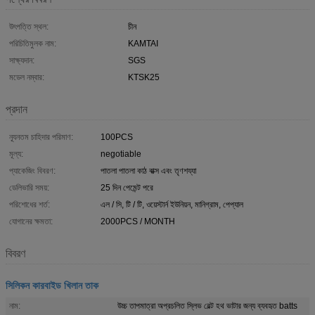
উৎপত্তি স্থল:
চীন
পরিচিতিমুলক নাম:
KAMTAI
সাক্ষ্যদান:
SGS
মডেল নম্বার:
KTSK25
প্রদান
ন্যূনতম চাহিদার পরিমাণ:
100PCS
মূল্য:
negotiable
প্যাকেজিং বিবরণ:
পাতলা পাতলা কাঠ বাক্স এবং তৃণশয্যা
ডেলিভারি সময়:
25 দিন পেমেন্ট পরে
পরিশোধের শর্ত:
এল / সি, টি / টি, ওয়েস্টার্ন ইউনিয়ন, মানিগ্রাম, পেপ্যাল
যোগানের ক্ষমতা:
2000PCS / MONTH
বিবরণ
সিলিকন কারবাইড খিলান তাক
নাম:
উচ্চ তাপমাত্রা অপ্রচলিত স্লিভ বেল্ট হথ ভাটার জন্য ব্যবহৃত batts