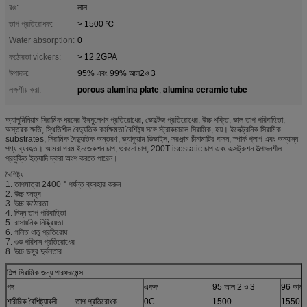
রঙ:
লাল
তাপ প্রতিরোধক:
> 1500 ℃
Water absorption:
0
কঠোরতা vickers:
> 12.2GPA
উপাদান:
95% এবং 99% আল2ও 3
porous alumina plate
alumina ceramic tube
লক্ষণীয় করা:
,
অ্যালুমিনিয়াম সিরামিক ধরনের ইনসুলেশন প্রতিরোধের, ভোল্টেজ প্রতিরোধের, উচ্চ শক্তি, ভাল তাপ পরিবাহিতা,
অস্তরক ক্ষতি, স্থিতিশীল বৈদ্যুতিক কর্মক্ষমতা বৈশিষ্ট্য সঙ্গে স্ট্রাকচারাল সিরামিক, হয়। ইলেক্ট্রনিক সিরামিক
substrates, সিরামিক বৈদ্যুতিক অন্তরণ, ভ্যাকুয়াম ডিভাইস, সরঞ্জাম চীনামাটির বাসন, স্পার্ক প্লাগ এবং অন্যান্য
পণ্য ব্যবহৃত। আমরা গরম ইনজেকশন চাপ, শুকনো চাপ, 200T isostatic চাপ এবং এক্সট্রুশন উত্পাদনশীল
প্রযুক্তি ইত্যাদি দ্বারা অংশ করতে পারেন।
বৈশিষ্ট্য
1. তাপমাত্রা 2400 ° পর্যন্ত ব্যবহার করুন
2. উচ্চ ঘনত্ব
3. উচ্চ কঠোরতা
4. নিম্ন তাপ পরিবাহিতা
5. রাসায়নিক নিষ্ক্রিয়তা
6. গলিত ধাতু প্রতিরোধ
7. গুড পরিধান প্রতিরোধের
8. উচ্চ ভঙ্গুর দুর্বলতার
শিল্প সিরামিক জন্য পারফরমেন্স
পদ
একক
95 আল 2 ও 3
96 আল 
শারীরিক বৈশিষ্ট্যাবলী
তাপ প্রতিরোধক
0C
1500
1550