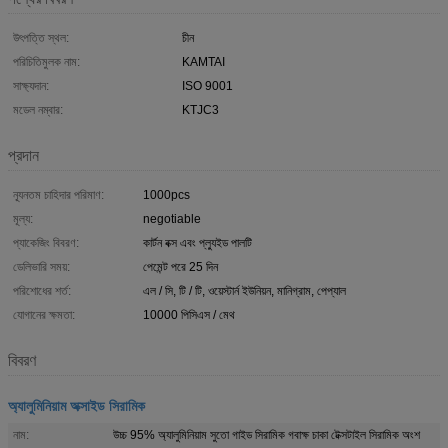
উৎপত্তি স্থল:
চীন
পরিচিতিমুলক নাম:
KAMTAI
সাক্ষ্যদান:
ISO 9001
মডেল নম্বার:
KTJC3
প্রদান
ন্যূনতম চাহিদার পরিমাণ:
1000pcs
মূল্য:
negotiable
প্যাকেজিং বিবরণ:
কার্টন বক্স এবং প্ল্যুইড পালটি
ডেলিভারি সময়:
পেমেন্ট পরে 25 দিন
পরিশোধের শর্ত:
এল / সি, টি / টি, ওয়েস্টার্ন ইউনিয়ন, মানিগ্রাম, পেপ্যাল
যোগানের ক্ষমতা:
10000 পিসিএস / মেথ
বিবরণ
অ্যালুমিনিয়াম অক্সাইড সিরামিক
নাম:
উচ্চ 95% অ্যালুমিনিয়াম সুতো গাইড সিরামিক গবাক্ষ চাকা টেক্সটাইল সিরামিক অংশ