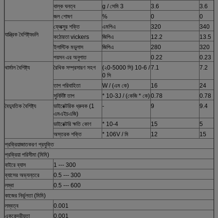
বাল্ক ঘনত্ব
g / সেমি 3
3.6
3.6
জল শোষণ
%
0
0
ফ্লেক্সুর শক্তি
এমপিএ
320
340
যান্ত্রিক বৈশিষ্ট্যগুলি
কঠোরতা vickers
জিপিএ
12.2
13.5
ইলাস্টিক মডুলাস
জিপিএ
280
320
পয়সন এর অনুপাত
0.22
0.23
থার্মাল বৈশিষ্ট্য
রৈখিক সম্প্রসারণ সহগ
(২0-5000 সি) 10-6 /
7.1
7.2
0 সি
তাপ পরিবাহিতা
W / (এম কে)
16
24
সুনির্দিষ্ট তাপ
* 10-3J / (কেজি * কে)
0.78
0.78
বৈদ্যুতিক বৈশিষ্ট্য
ডাইরেক্টরিক ধ্রুবক (1
-
9
9.4
এমএইচএজি)
ডাইরেক্টরি ক্ষতি কোণ
* 10-4
15
5
অস্তরক শক্তি
* 106V / মি
12
15
প্রক্রিয়াজাতকরণ প্রযুক্তি
প্রক্রিয়া পরিসীমা (মিমি)
বাইরে ব্যাস
1 --- 300
ব্যাসের অভ্যন্তরে
0.5 --- 300
লম্বা
0.5 --- 600
কাজের নির্ভুলতা (মিমি)
লম্বত্ব
0.001
এককেন্দ্রীয়তা
0.001