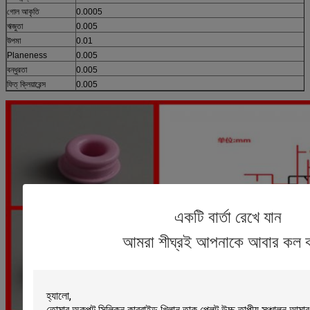
গোল আকৃতি
0.0005
ঋজুতা
0.005
উপমা
0.01
Planeness
0.005
বন্ধুরতা
0.005
ফিত্ ক্লিয়ারেন্স
0.005
একটি বার্তা রেখে যান
আমরা শীঘ্রই আপনাকে আবার কল 