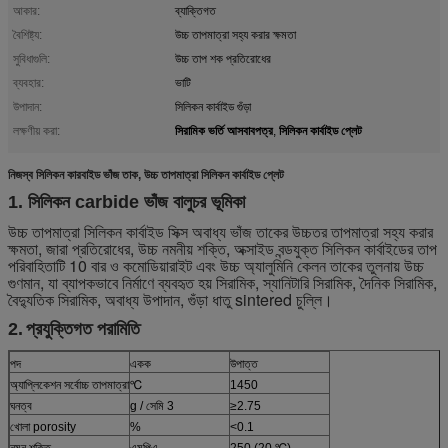
আকার:
ব্যাক্তিগত
বৈশিষ্ট্য:
উচ্চ তাপমাত্রা সহ্য করার ক্ষমতা
সুবিধাগুলি:
উচ্চ তাপ শক প্রতিরোধের
ব্যবহার:
ভাটি
উপাদান:
সিলিকন কার্বাইড গুঁড়া
সিরামিক ভর্তি আসবাবপত্র
সিলিকন কার্বাইড প্লেট
লক্ষণীয় করা:
,
নিজস্ব সিলিকন কারবাইড ভাঁজ তাক, উচ্চ তাপমাত্রা সিলিকন কার্বাইড প্লেট
1. সিলিকন carbide ভাঁজ বালুচর ভূমিকা
উচ্চ তাপমাত্রা সিলিকন কার্বাইড সিক্স অবাধ্য ভাঁজ তাকের উচ্চতর তাপমাত্রা সহ্য করার
ক্ষমতা, জারা প্রতিরোধের, উচ্চ নমনীয় শক্তি, অক্সাইড বন্ডযুক্ত সিলিকন কার্বাইডের তাপ
পরিবাহিতাটি 10 ​​বার ও কমোডিয়ারাইট এবং উচ্চ অ্যালুমিনি কেলন তাকের তুলনায় উচ্চ
গুণমান, যা ব্যাপকভাবে নির্মাণে ব্যবহৃত হয় সিরামিক, স্যানিটারি সিরামিক, দৈনিক সিরামিক,
বৈদ্যুতিক সিরামিক, অবাধ্য উপাদান, গুঁড়া ধাতু sintered চুল্লি।
2.
প্রযুক্তিগত পরামিতি
পদ
একক
উপাত্ত
অ্যাপ্লিকেশন সর্বোচ্চ তাপমাত্রা
℃
1450
ঘনত্ব
g / সেমি 3
≥2.75
খোলা porosity
%
<0.1
নমন শক্তি
এমপিএ
250 (20 ℃)