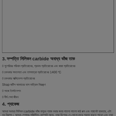
3.
সম্পত্তি সিলিকন carbide অবাধ্য ভাঁজ তাক
◊ সুপেরিয়র পরিধান প্রতিরোধের, প্রভাব প্রতিরোধের এবং জারা প্রতিরোধের
◊ চমৎকার সমতলতা এবং তাপমাত্রা প্রতিরোধের 1400 ℃
◊ চমৎকার অক্সিডেশন প্রতিরোধের
Shap জটিল আকারের ভাল মাত্রিক নিয়ন্ত্রণ
◊ সহজ ইনস্টলেশন
◊ দীর্ঘ সেবা জীবন
4. প্যাকেজ
আমরা অবাধ্য সিলিকন carbide ভাঁজ বালুচর প্যাক করার জন্য পাতলা পাতলা কাঠ বক্স এবং প্যালেট ব্যবহার, এটা
খুব নিরাপদ। আমরা পেশাদার লজিস্টিক কোম্পানি আছে, তারা বিশ্বের যে কোনো বন্দরে প্রদান করতে পারেন এবং তারা