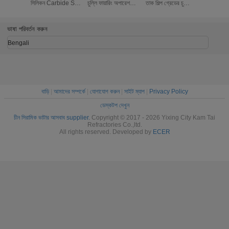
সিলিকন Carbide SIC
চুল্লি ফায়ারিং অপারেশনের
তাক শিল্প গ্রেডের চুল্লি
with Si
কুল Shelf
জন্য বিশেষভাবে তৈরি
ফায়ারিং তাক চমৎকার
Carbide
কালো সিলিকন কার্বাইড
তাপীয় স্থিতিশীলতা প্রদান
Shelves 
কিলন শেল্ফ
করে
Thick
ভাষা পরিবর্তন করুন
Bengali
বাড়ি
|
আমাদের সম্পর্কে
|
যোগাযোগ করুন
|
সাইট ম্যাপ
|
Privacy Policy
ডেস্কটপ দেখুন
চীন সিরামিক ভাটার আসবাব supplier.
Copyright © 2017 - 2026 Yixing City Kam Tai
Refractories Co.,ltd.
All rights reserved. Developed by
ECER