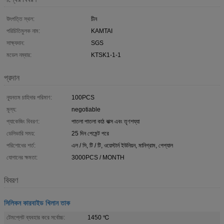
উৎপত্তি স্থল:
চীন
পরিচিতিমুলক নাম:
KAMTAI
সাক্ষ্যদান:
SGS
মডেল নম্বার:
KTSK1-1-1
প্রদান
ন্যূনতম চাহিদার পরিমাণ:
100PCS
মূল্য:
negotiable
প্যাকেজিং বিবরণ:
পাতলা পাতলা কাঠ বাক্স এবং তৃণশয্যা
ডেলিভারি সময়:
25 দিন পেমেন্ট পরে
পরিশোধের শর্ত:
এল / সি, টি / টি, ওয়েস্টার্ন ইউনিয়ন, মানিগ্রাম, পেপ্যাল
যোগানের ক্ষমতা:
3000PCS / MONTH
বিবরণ
সিলিকন কারবাইড খিলান তাক
টেমপ্লেট ব্যবহার করে সর্বোচ্চ:
1450 ℃