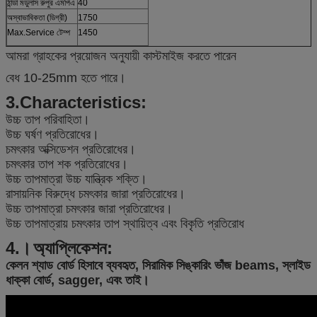
ঠান্ডা মডুলাস রুপুর এমপিএ
40
অস্বাভাবিকতা (ডিগ্রী)
1750
Max.Service টেম্প
1450
আমরা গ্রাহকের প্রয়োজন অনুযায়ী কাস্টমাইজ করতে পারেন
বেধ 10-25mm হতে পারে।
3.Characteristics:
উচ্চ তাপ পরিবাহিতা।
উচ্চ ঘর্ষণ প্রতিরোধের।
চমৎকার অক্সিডেশন প্রতিরোধের।
চমৎকার তাপ শক প্রতিরোধের।
উচ্চ তাপমাত্রা উচ্চ যান্ত্রিক শক্তি।
রাসায়নিক বিরুদ্ধে চমৎকার জারা প্রতিরোধের।
উচ্চ তাপমাত্রা চমৎকার জারা প্রতিরোধের।
উচ্চ তাপমাত্রায় চমৎকার তাপ স্থায়িত্ব এবং বিকৃতি প্রতিরোধ
4.।
অ্যাপ্লিকেশন:
কেলন শ্যাড বোর্ড হিসাবে ব্যবহৃত, সিরামিক সিঙ্কারিং ভাঁজ beams, স্লাইড
ধাক্কা বোর্ড, sagger, এবং তাই।