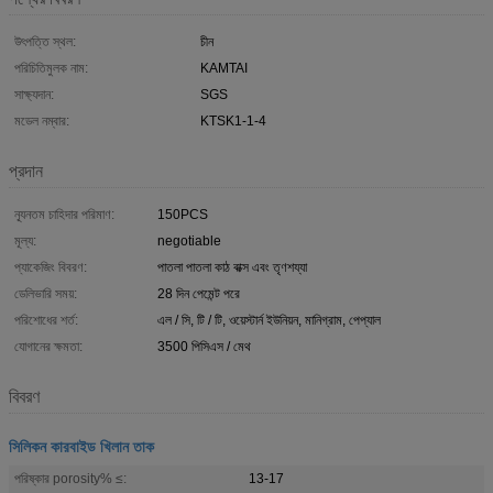
উৎপত্তি স্থল:
চীন
পরিচিতিমুলক নাম:
KAMTAI
সাক্ষ্যদান:
SGS
মডেল নম্বার:
KTSK1-1-4
প্রদান
ন্যূনতম চাহিদার পরিমাণ:
150PCS
মূল্য:
negotiable
প্যাকেজিং বিবরণ:
পাতলা পাতলা কাঠ বাক্স এবং তৃণশয্যা
ডেলিভারি সময়:
28 দিন পেমেন্ট পরে
পরিশোধের শর্ত:
এল / সি, টি / টি, ওয়েস্টার্ন ইউনিয়ন, মানিগ্রাম, পেপ্যাল
যোগানের ক্ষমতা:
3500 পিসিএস / মেথ
বিবরণ
সিলিকন কারবাইড খিলান তাক
পরিষ্কার porosity% ≤:
13-17