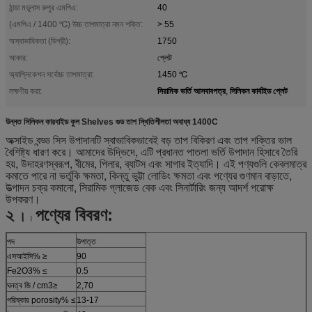
ঠান্ডা মডুলাস রুপুর এমপিএ:
40
(এমপিএ / 1400 ℃) উচ্চ তাপমাত্রা নমন শক্তি:
> 55
অস্বাভাবিকতা (ডিগ্রী):
1750
আকার:
প্লেট
অ্যাপ্লিকেশন সর্বোচ্চ তাপমাত্রা:
1450 ℃
সিরামিক ভর্তি আসবাবপত্র
সিলিকন কার্বাইড প্লেট
লক্ষণীয় করা:
,
উন্নত সিলিকন কারবাইড কুল Shelves গুড তাপ স্থিতিশীলতা অবাধ্য 1400C
অক্সাইড বন্ড্ড সিস উপাদানটি স্বাভাবিকভাবেই বড় তাপ বিকিরণ এবং তাপ শক্তির ভাল
বৈশিষ্ট্য ধারণ করে। আমাদের উদ্ভিদে, এটি প্রধানত পাতলা ভর্তি উপাদান হিসাবে তৈরি
হয়, উদাহরণস্বরূপ, বীমের, পিলার, ব্যাটস এবং সাগার ইত্যাদি। এই পণ্যগুলি কেবলমাত্র
কমাতে পারে না ভর্তুকি ক্ষমতা, কিন্তু ভুট্টা লোডিং ক্ষমতা এবং পণ্যের গুণমান বাড়াতে,
উত্পাদন চক্র কমানো, সিরামিক গ্লাজেড বেক এবং সিনার্টারিং জন্য আদর্শ পরোক্ষ
উপকরণ।
২
পণ্যের বিবরণ:
।
।
পদ
উপাত্ত
এসআইসি% ≥
90
Fe2O3% ≤
0.5
ঘনত্ব জি / cm3≥
2,70
পরিষ্কার porosity% ≤
13-17