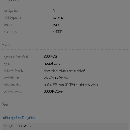
উৎপত্তি স্থল:
চীন
পরিচিতিমুলক নাম:
KAMTAI
সাক্ষ্যদান:
ISO
মডেল নম্বার:
কেটিটিবি
প্রদান
ন্যূনতম চাহিদার পরিমাণ:
300PCS
মূল্য:
negotiable
প্যাকেজিং বিবরণ:
পাতলা পাতলা কাঠের বাক্স এবং প্যালেট
ডেলিভারি সময়:
পেমেন্টের 25 দিন পরে
পরিশোধের শর্ত:
এল/সি, টি/টি, ওয়েস্টার্ন ইউনিয়ন, মানিগ্রাম, পেপাল
যোগানের ক্ষমতা:
3000PCS/মাস
বিবরণ
অগ্নি প্রতিরোধী স্যাগার
MOQ:
300PCS