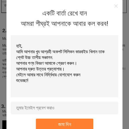
তাপমাত্রা ব্যবহার করে
~1600℃
একটি বার্তা রেখে যান
আমরা শীঘ্রই আপনাকে আবার কল করব!
2. mullite সম্পর্কে তথ্য
Mullite কম ক্রিপ বিকৃতি, ভাল তাপ শক প্রতিরোধের এবং ফায়ারিং সময় ভাল জারা প্রতিরোধের আছে.
Mullite সিরামিক ডিসপ্লে চমৎকার রাসায়নিক জারা প্রতিরোধের এবং খুব কম গ্যাস ব্যাপ্তিযোগ্যতা একসাথে প্রিয়
অবাধ্যতা, Mullite সিরামিক, তাই, saggers এবং crucibles, তাপ সুরক্ষা সিস্টেম এবং থার্মোকুল টিউব এবং
তাই জন্য ব্যাপকভাবে ব্যবহৃত হয়েছে।
ভাটির আসবাবপত্রগুলি ছাঁচ চাপার মাধ্যমে গঠিত হয়, যা নিম্ন স্তরের তাপ সঞ্চয়স্থান, ভাল তাপীয় শক প্রতিরোধ
ক্ষমতা এবং চমৎকার মানের বৈশিষ্ট্যযুক্ত।এগুলি মোজাইক, বর্গাকার ইট, টেবিলওয়্যার সিরামিক, স্যানিটারি ওয়্যার
সিরামিক, ছাদের টাইলস, চৌম্বকীয় উপকরণ এবং উন্নত সিরামিক উত্পাদনে ফায়ারিং ভাটিতে ব্যাপকভাবে ব্যবহৃত হয়।
পণ্যটি গ্রাহকদের কাছ থেকে সর্বজনীন প্রশংসা পেয়েছে।প্রধান বৈশিষ্ট্যগুলি হল: প্যাড প্লেট, শেড প্লেট, পুশ
প্লেট, স্যাগার, সিলিং প্যানেল, পিলার এবং বার্নার ইট।
3. আবেদন
Mullite sagger ব্যাপকভাবে চুম্বকীয় উপাদান এবং পাউডার ফায়ারিং জন্য ভাটিতে ব্যবহৃত হয়।1450 ℃
অধীনে তাপমাত্রা ব্যবহার করে.
জমা দিন