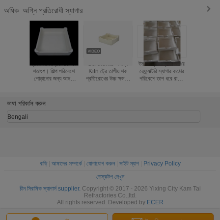
অগ্নি প্রতিরোধী স্যাগার
অধিক
প্রকাশিত ছিদ্রতা ১৫-২০
Cordierite অবাধ্য
উচ্চ আর্দ্রতা প্রতিরোধের
দীর্ঘ সময় স্থায
শতাংশ। শিল্প পরিবেশে
Kiln ট্রে তাপীয় শক
রেফ্র্যাক্টরি স্যাগার কঠোর
উচ্চ তাপম
পোড়ানোর জন্য আদর্শ
প্রতিরোধের উচ্চ ক্ষমতা
পরিবেশে তাপ ধরে রাখার
প্রতিরোধের সঙ
কিলন ট্রে কর্ডিয়রাইট-
1250 ℃
এবং আর্দ্রতার বিরুদ্ধে
প্রতিরোধী
ম্যালাইট উপাদান।
সুরক্ষার জন্য ডিজাইন করা
ফায়ারিং অ
হয়েছে
প্রতিরোধ কর
ভাষা পরিবর্তন করুন
ডিজাইন 
Bengali
বাড়ি
|
আমাদের সম্পর্কে
|
যোগাযোগ করুন
|
সাইট ম্যাপ
|
Privacy Policy
ডেস্কটপ দেখুন
চীন সিরামিক স্যাগার্স supplier.
Copyright © 2017 - 2026 Yixing City Kam Tai
Refractories Co.,ltd.
All rights reserved. Developed by
ECER