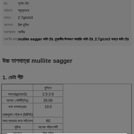
রঙ:
পুশার ট্রে
পাঠানো:
সমুদ্রপথে
ঘনত্ব:
2.7g/cm3
আবেদন:
শিল্প চুল্লি
অর্থপ্রদান:
নমনীয়
mullite sagger ভাটা ট্রে
চুম্বকীয় উপকরণ ফায়ারিং ভাটা ট্রে
2.7g/cm3 ঘনত্ব ভাটা ট্রে
লক্ষণীয় করা:
,
,
উচ্চ তাপমাত্রা mullite sagger
1. ডেটা শীট
মুলিতে
ঘনত্ব(g/cm3)
2.5-2.6
আপাত পোর্সিটি(%)
26.00
কক্ষ তাপমাত্রায়
10.0
ফ্লেক্সুরাল স্ট্রেংথ (MPA)
সময় ব্যবহার করে সাইকেল
60
সুবিধা
অনেক শক্তিশালী
আবেদন
শিল্প চুল্লি