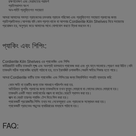
রক্ষণাবেক্ষণ এবং মেরামতের পরামর্শ
প্রতিস্থাপন অংশ
অন-সাইট প্রযুক্তিগত সহায়তা
আমরা আমাদের সমস্ত গ্রাহকদের চমৎকার গ্রাহক পরিষেবা এবং প্রযুক্তিগত সহায়তা প্রদানের জন্য
প্রতিশ্রুতিবদ্ধ।আপনার যদি কোন প্রশ্ন থাকে বা আপনার Cordierite Kiln Shelves নিয়ে সহায়তার
প্রয়োজন হয়, অনুগ্রহ করে আমাদের সাথে যোগাযোগ করতে দ্বিধা করবেন না।
প্যাকিং এবং শিপিং:
Cordierite Kiln Shelves এর প্যাকেজিং এবং শিপিং
কর্ডিয়ারাইট ভাটির তাকগুলি সূক্ষ্ম এবং অবশ্যই ভালভাবে প্যাকেজ করা এবং খুব যত্ন সহকারে প্রেরণ করা উচিত।যদি
তাকগুলি সঠিক প্যাকেজিং ছাড়াই পাঠানো হয়, তবে ট্রানজিট চলাকালীন সেগুলি ক্ষতির শিকার হতে পারে।
আমরা Cordierite ভাটির তাক প্যাকেজিং এবং শিপিংয়ের জন্য নিম্নলিখিত পদ্ধতি ব্যবহার করি:
কোন ক্ষতি বা ত্রুটির জন্য তাক সাবধানে পরিদর্শন করা হয়.
অতিরিক্ত কুশনিং প্রদানের জন্য তাকগুলিকে তখন বুদ্বুদ মোড়ানো বা ফোমের চাদরে মোড়ানো হয়।
তাকগুলি একটি শক্ত কার্ডবোর্ডের বাক্সে বা কাঠের ক্রেটে স্থাপন করা হয়।
বাক্স বা ক্রেট তারপর প্যাকিং টেপ দিয়ে সিল করা হয়।
প্যাকেজটি প্রয়োজনীয় শিপিং তথ্য সহ লেবেলযুক্ত এবং গ্রাহককে সম্বোধন করা হয়।
প্যাকেজটি গ্রাহকের পছন্দের ক্যারিয়ারের মাধ্যমে পাঠানো হয়।
FAQ: