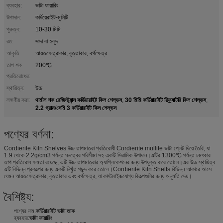
ব্যবহার:
ভাটা ফায়ারিং
উপাদান:
কর্দিয়েরাইট-মুলিটি
পুরুত্ব:
10-30 মিমি
রঙ:
সাদা বা হলুদ
আকৃতি:
আয়তক্ষেত্রাকার, বৃত্তাকার, বর্গক্ষেত্র
তাপ শক
200℃
প্রতিরোধের:
স্থায়িত্ব:
উচ্চ
থার্মাল শক রেজিস্ট্যান্স কর্ডিয়ারাইট কিল শেল্ভস
30 মিমি কর্ডিয়ারাইট রিফ্র্যাক্টরি কিল শেল্ভস
লক্ষণীয় করা:
,
,
2.2 গ্রাম/সেমি 3 কর্ডিয়ারাইট কিল শেল্ভস
পণ্যের বর্ণনা:
Cordierite Kiln Shelves উচ্চ তাপমাত্রা প্রতিরোধী Cordierite mullite ভাটা প্লেট দিয়ে তৈরি, যা
1.9 থেকে 2.2g/cm3 পর্যন্ত ঘনত্বের পরিসীমা সহ একটি সিরামিক উপাদান।এটির 1300℃ পর্যন্ত চমৎকার
তাপ প্রতিরোধ ক্ষমতা রয়েছে, এটি উচ্চ তাপমাত্রার অ্যাপ্লিকেশনের জন্য উপযুক্ত করে তোলে।এর উচ্চ স্থায়িত্ব
এটি বিভিন্ন প্রকল্পের জন্য একটি নিখুঁত পছন্দ করে তোলে।Cordierite Kiln Shelfs বিভিন্ন আকারে আসে
যেমন আয়তক্ষেত্রাকার, বৃত্তাকার এবং বর্গক্ষেত্র, যা কাস্টমাইজযোগ্য বিকল্পগুলির জন্য অনুমতি দেয়।
বৈশিষ্ট্য:
পণ্যের নাম:
কর্ডিয়ারাইট ভাটা তাক
ব্যবহার:
ভাটা ফায়ারিং