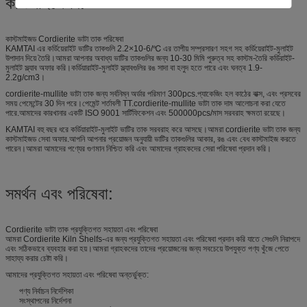
কাস্টমাইজেশন:
কাস্টমাইজড Cordierite ভাটা তাক পরিষেবা
KAMTAI এর কর্ডিয়েরাইট ভাটির তাকগুলি 2.2×10-6/℃ এর তাপীয় সম্প্রসারণ সহগ সহ কর্ডিয়েরাইট-মুলাইট
উপাদান দিয়ে তৈরি।আমরা আপনার অবাধ্য ভাটির তাকগুলির জন্য 10-30 মিমি পুরুত্ব সহ কাস্টম-তৈরি কর্ডিরাইট-
মুলাইট স্ল্যাব অফার করি।কর্ডিয়ারাইট-মুলাইট স্ল্যাবগুলির রঙ সাদা বা হলুদ হতে পারে এবং ঘনত্ব 1.9-
2.2g/cm3।
cordierite-mullite ভাটা তাক জন্য সর্বনিম্ন অর্ডার পরিমাণ 300pcs.প্যাকেজিং হল কাঠের বাক্স, এবং প্রসবের
সময় পেমেন্টের 30 দিন পরে।পেমেন্ট শর্তাবলী TT.cordierite-mullite ভাটা তাক দাম আলোচনা করা যেতে
পারে.আমাদের কারখানার একটি ISO 9001 সার্টিফিকেশন এবং 500000pcs/মাস সরবরাহ ক্ষমতা রয়েছে।
KAMTAI বহু বছর ধরে কর্ডিয়ারাইট-মুলাইট ভাটির তাক সরবরাহ করে আসছে।আমরা cordierite ভাটা তাক জন্য
কাস্টমাইজড সেবা অফার.আপনি আপনার প্রয়োজন অনুযায়ী ভাটির তাকগুলির আকার, রঙ এবং বেধ কাস্টমাইজ করতে
পারেন।আমরা আমাদের পণ্যের গুণমান নিশ্চিত করি এবং আমাদের গ্রাহকদের সেরা পরিষেবা প্রদান করি।
সমর্থন এবং পরিষেবা:
Cordierite ভাটা তাক প্রযুক্তিগত সহায়তা এবং পরিষেবা
আমরা Cordierite Kiln Shelfs-এর জন্য প্রযুক্তিগত সহায়তা এবং পরিষেবা প্রদান করি যাতে সেগুলি নিরাপদে
এবং সঠিকভাবে ব্যবহার করা হয়।আমরা গ্রাহকদের তাদের প্রয়োজনের জন্য সবচেয়ে উপযুক্ত পণ্য খুঁজে পেতে
সাহায্য করার চেষ্টা করি।
আমাদের প্রযুক্তিগত সহায়তা এবং পরিষেবা অন্তর্ভুক্ত:
পণ্য নির্বাচন নির্দেশিকা
সংস্থাপনের নির্দেশনা