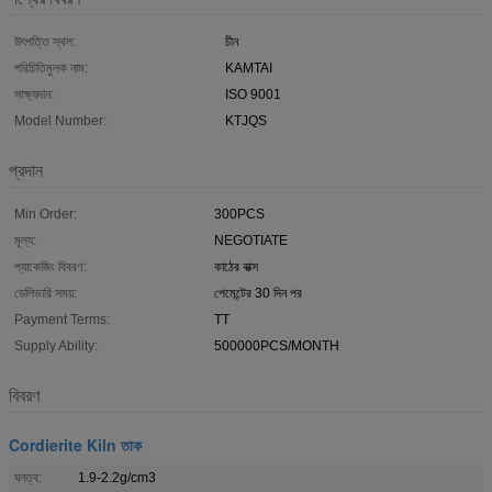
উৎপত্তি স্থল:
চীন
পরিচিতিমুলক নাম:
KAMTAI
সাক্ষ্যদান:
ISO 9001
Model Number:
KTJQS
প্রদান
Min Order:
300PCS
মূল্য:
NEGOTIATE
প্যাকেজিং বিবরণ:
কাঠের বাক্স
ডেলিভারি সময়:
পেমেন্টের 30 দিন পর
Payment Terms:
TT
Supply Ability:
500000PCS/MONTH
বিবরণ
Cordierite Kiln তাক
ঘনত্ব:
1.9-2.2g/cm3