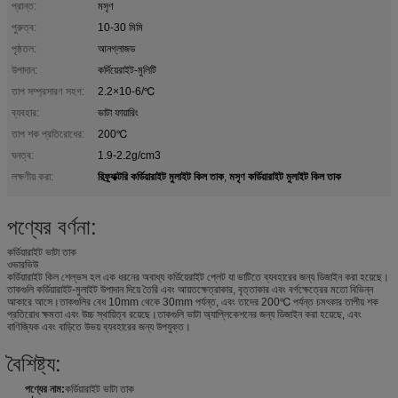
প্রান্ত:
মসৃণ
পুরুত্ব:
10-30 মিমি
পৃষ্ঠতল:
আনগ্লাজড
উপাদান:
কর্দিয়েরাইট-মুলিটি
তাপ সম্প্রসারণ সহগ:
2.2×10-6/℃
ব্যবহার:
ভাটা ফায়ারিং
তাপ শক প্রতিরোধের:
200℃
ঘনত্ব:
1.9-2.2g/cm3
রিফ্র্যাক্টরি কর্ডিয়ারাইট মুলাইট কিল তাক
মসৃণ কর্ডিয়ারাইট মুলাইট কিল তাক
লক্ষণীয় করা:
,
পণ্যের বর্ণনা:
কর্ডিয়ারাইট ভাটা তাক
ওভারভিউ
কর্ডিয়ারাইট কিল শেল্ভস হল এক ধরনের অবাধ্য কর্ডিয়েরাইট প্লেট যা ভাটিতে ব্যবহারের জন্য ডিজাইন করা হয়েছে।
তাকগুলি কর্ডিয়ারাইট-মুলাইট উপাদান দিয়ে তৈরি এবং আয়তক্ষেত্রাকার, বৃত্তাকার এবং বর্গক্ষেত্রের মতো বিভিন্ন
আকারে আসে।তাকগুলির বেধ 10mm থেকে 30mm পর্যন্ত, এবং তাদের 200℃ পর্যন্ত চমৎকার তাপীয় শক
প্রতিরোধ ক্ষমতা এবং উচ্চ স্থায়িত্ব রয়েছে।তাকগুলি ভাটা অ্যাপ্লিকেশনের জন্য ডিজাইন করা হয়েছে, এবং
বাণিজ্যিক এবং বাড়িতে উভয় ব্যবহারের জন্য উপযুক্ত।
বৈশিষ্ট্য:
পণ্যের নাম:
কর্ডিয়ারাইট ভাটা তাক