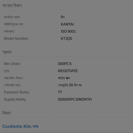
পণ্যের বিবরণ
উৎপত্তি স্থল:
চীন
পরিচিতিমুলক নাম:
KAMTAI
সাক্ষ্যদান:
ISO 9001
Model Number:
KTJQS
প্রদান
Min Order:
300PCS
মূল্য:
NEGOTIATE
প্যাকেজিং বিবরণ:
কাঠের বাক্স
ডেলিভারি সময়:
পেমেন্টের 30 দিন পর
Payment Terms:
TT
Supply Ability:
500000PCS/MONTH
বিবরণ
Cordierite Kiln তাক