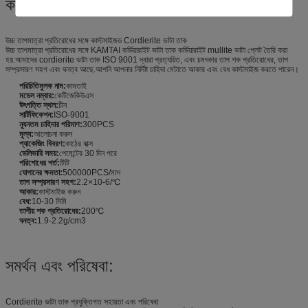
কাস্টমাইজেশন:
উচ্চ তাপমাত্রা প্রতিরোধের সঙ্গে কাস্টমাইজড Cordierite ভাটা তাক
উচ্চ তাপমাত্রা প্রতিরোধের সঙ্গে KAMTAI কর্ডিয়ারাইট ভাটা তাক কর্ডিয়ারাইট mullite ভাটা প্লেট তৈরি করা
হয়.আমাদের cordierite ভাটা তাক ISO 9001 দ্বারা প্রত্যয়িত, এবং চমৎকার তাপ শক প্রতিরোধের, তাপ
সম্প্রসারণ সহগ এবং ঘনত্ব আছে.আপনি আপনার নির্দিষ্ট চাহিদা মেটাতে আকার এবং বেধ কাস্টমাইজ করতে পারেন।
পরিচিতিমুলক নাম:
কামতাই
মডেল নম্বার:
কেটিজেকিউএস
উৎপত্তি স্থল:
চীন
সার্টিফিকেশন:
ISO-9001
ন্যূনতম চাহিদার পরিমাণ:
300PCS
মূল্য:
আলোচনা করুন
প্যাকেজিং বিবরণ:
কাঠের বাক্স
ডেলিভারি সময়:
পেমেন্টের 30 দিন পরে
পরিশোধের শর্ত:
টিটি
যোগানের ক্ষমতা:
500000PCS/মাস
তাপ সম্প্রসারণ সহগ:
2.2×10-6/℃
আকার:
কাস্টমাইজ করুন
বেধ:
10-30 মিমি
তাপীয় শক প্রতিরোধের:
200℃
ঘনত্ব:
1.9-2.2g/cm3
সমর্থন এবং পরিষেবা:
Cordierite ভাটা তাক প্রযুক্তিগত সহায়তা এবং পরিষেবা