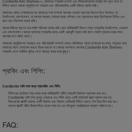
Cordierite Kiln Shelves-এ, আমাদের পণ্যগুলি গুণমান এবং নির্ভরযোগ্যতার সর্বোচ্চ মান পূরণ করে তা
নিশ্চিত করতে আমরা প্রযুক্তিগত সহায়তা এবং পরিষেবাগুলির একটি পরিসর প্রদান করি।
আমাদের যোগ্য পেশাদারদের দল আমাদের পণ্য সম্পর্কে আপনার যেকোন প্রশ্নের উত্তর দিতে উপলব্ধ, তা
ইনস্টলেশন, রক্ষণাবেক্ষণ, বা সমস্যা সমাধান।আমরা সহজ সেটআপ এবং ব্যবহারের জন্য নির্দেশমূলক ভিডিও এবং
ধাপে ধাপে নির্দেশনা অফার করি।
আমরা বিভিন্ন ধরণের অন-সাইট পরিষেবা অফার করি যেমন কর্ডিয়ারাইট কিলন শেল্ভ পণ্যগুলির ইনস্টলেশন, মেরামত
এবং রক্ষণাবেক্ষণ।আমরা আমাদের পণ্যগুলির জন্য একটি ওয়ারেন্টি প্রদান করি যাতে সেগুলি ব্যবহার করার সময়
আপনার মনে শান্তি থাকে।
আমাদের প্রযুক্তিগত সহায়তা এবং পরিষেবাগুলি সম্পর্কে কোনও অতিরিক্ত প্রশ্ন বা উদ্বেগের জন্য, অনুগ্রহ করে
আমাদের সাথে যোগাযোগ করতে দ্বিধা করবেন না।আমরা আপনাকে আপনার Cordierite Kiln Shelves
পণ্যগুলি থেকে সর্বাধিক সুবিধা পেতে সাহায্য করার জন্য উন্মুখ।
প্যাকিং এবং শিপিং:
Cordierite ভাটা তাক জন্য প্যাকেজিং এবং শিপিং
শিপিংয়ের কঠোরতা সহ্য করার জন্য কর্ডিয়ারাইট ভাটির তাকগুলি নিরাপদে প্যাকেজ করা হয়।
Cordierite ভাটা তাক বুদবুদ মোড়ানো এবং শিপিং জন্য একটি কার্ডবোর্ড বাক্সে স্থাপন করা হয়.
পিচবোর্ডের বাক্সটি তারপর একটি নিরাপদ এবং নিরাপদ ডেলিভারি নিশ্চিত করতে টেপ দিয়ে সিল করা হয়।
তারপর বাক্সটি সঠিক ঠিকানা দিয়ে লেবেল করা হয় এবং উপযুক্ত ক্যারিয়ারের মাধ্যমে পাঠানো হয়।
FAQ: