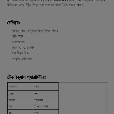
পরিবারের জন্য নিখুঁত পিৎজা এবং অন্যান্য খাবার তৈরি করতে পারেন.
বৈশিষ্ট্যঃ
পণ্যের নামঃ অগ্নিসংক্রান্ত পিৎজা পাথর
পৃষ্ঠঃ মসৃণ
শোষণঃ কম
বেধঃ ১.২-১.৫ সেমি
স্থায়িত্বঃ উচ্চ
আকৃতি: গোলাকার
টেকনিক্যাল প্যারামিটারঃ
সম্পত্তি
বর্ণনা
শোষণ
কম
আকৃতি
বৃত্তাকার
বেধ
1.২-১.৫ সেমি
রঙ
হলুদ