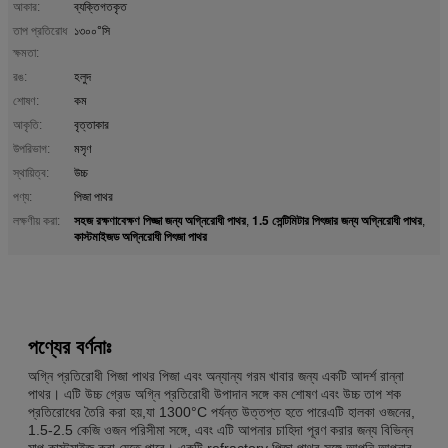
আকার:
ব্যক্তিগতকৃত
তাপ প্রতিরোধ
১৩০০°সি
ক্ষমতা:
রঙ:
হলুদ
শোষণ:
কম
আকৃতি:
বৃত্তাকার
উপরিভাগ:
মসৃণ
স্থায়িত্ব:
উচ্চ
পণ্য:
পিজা পাথর
সহজ রক্ষণাবেক্ষণ পিজ্জা জন্য অগ্নিরোধী পাথর
1.5 সেন্টিমিটার পিৎজার জন্য অগ্নিরোধী পাথর
লক্ষণীয় করা:
,
,
কাস্টমাইজড অগ্নিরোধী পিৎজা পাথর
পণ্যের বর্ণনাঃ
অগ্নি প্রতিরোধী পিজা পাথর পিজা এবং অন্যান্য গরম খাবার জন্য একটি আদর্শ রান্না
পাথর। এটি উচ্চ গ্রেড অগ্নি প্রতিরোধী উপাদান সঙ্গে কম শোষণ এবং উচ্চ তাপ শক
প্রতিরোধের তৈরি করা হয়,যা 1300°C পর্যন্ত উত্তপ্ত হতে পারেএটি হালকা ওজনের,
1.5-2.5 কেজি ওজন পরিসীমা সঙ্গে, এবং এটি আপনার চাহিদা পূরণ করার জন্য বিভিন্ন
মাপ কাস্টমাইজ করা যেতে পারে। একটি refractory পিজা পাথর সঙ্গে,আপনি আপনার