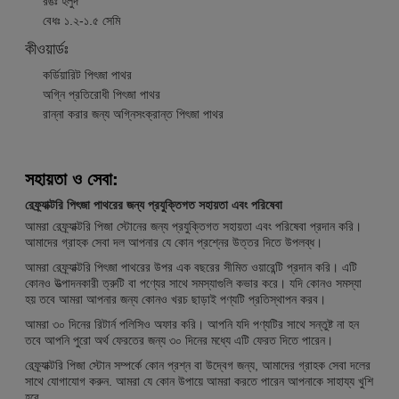
রঙঃ হলুদ
বেধঃ ১.২-১.৫ সেমি
কীওয়ার্ডঃ
কর্ডিয়ারিট পিৎজা পাথর
অগ্নি প্রতিরোধী পিৎজা পাথর
রান্না করার জন্য অগ্নিসংক্রান্ত পিৎজা পাথর
সহায়তা ও সেবা:
রেফ্র্যাক্টরি পিৎজা পাথরের জন্য প্রযুক্তিগত সহায়তা এবং পরিষেবা
আমরা রেফ্র্যাক্টরি পিজা স্টোনের জন্য প্রযুক্তিগত সহায়তা এবং পরিষেবা প্রদান করি।
আমাদের গ্রাহক সেবা দল আপনার যে কোন প্রশ্নের উত্তর দিতে উপলব্ধ।
আমরা রেফ্র্যাক্টরি পিৎজা পাথরের উপর এক বছরের সীমিত ওয়ারেন্টি প্রদান করি। এটি
কোনও উত্পাদনকারী ত্রুটি বা পণ্যের সাথে সমস্যাগুলি কভার করে। যদি কোনও সমস্যা
হয় তবে আমরা আপনার জন্য কোনও খরচ ছাড়াই পণ্যটি প্রতিস্থাপন করব।
আমরা ৩০ দিনের রিটার্ন পলিসিও অফার করি। আপনি যদি পণ্যটির সাথে সন্তুষ্ট না হন
তবে আপনি পুরো অর্থ ফেরতের জন্য ৩০ দিনের মধ্যে এটি ফেরত দিতে পারেন।
রেফ্র্যাক্টরি পিজা স্টোন সম্পর্কে কোন প্রশ্ন বা উদ্বেগ জন্য, আমাদের গ্রাহক সেবা দলের
সাথে যোগাযোগ করুন. আমরা যে কোন উপায়ে আমরা করতে পারেন আপনাকে সাহায্য খুশি
হবে.