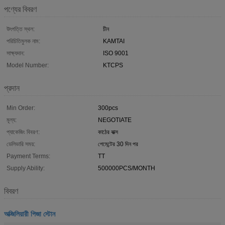
পণ্যের বিবরণ
উৎপত্তি স্থল:
চীন
পরিচিতিমুলক নাম:
KAMTAI
সাক্ষ্যদান:
ISO 9001
Model Number:
KTCPS
প্রদান
Min Order:
300pcs
মূল্য:
NEGOTIATE
প্যাকেজিং বিবরণ:
কাঠের বাক্স
ডেলিভারি সময়:
পেমেন্টের 30 দিন পর
Payment Terms:
TT
Supply Ability:
500000PCS/MONTH
বিবরণ
অক্জিলিয়ারী পিজা স্টোন