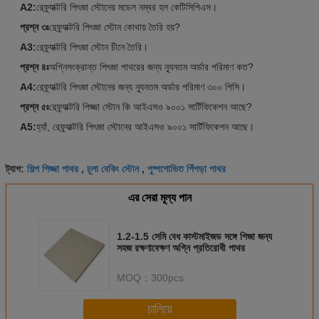
A2:
রেফ্র্যাক্টরি পিৎজা স্টোনের মডেল নম্বর হল কেটিসিপিএস।
প্রশ্ন ৩ঃ
রেফ্র্যাক্টরি পিৎজা স্টোন কোথায় তৈরি হয়?
A3:
রেফ্র্যাক্টরি পিৎজা স্টোন চীনে তৈরি।
প্রশ্ন ৪ঃ
অগ্নিসংক্রান্ত পিৎজা পাথরের জন্য ন্যূনতম অর্ডার পরিমাণ কত?
A4:
রেফ্র্যাক্টরি পিৎজা স্টোনের জন্য ন্যূনতম অর্ডার পরিমাণ ৩০০ পিসি।
প্রশ্ন ৫ঃ
রেফ্র্যাক্টরি পিজ্জা স্টোন কি আইএসও ৯০০১ সার্টিফিকেশন আছে?
A5:
হ্যাঁ, রেফ্র্যাক্টরি পিৎজা স্টোনের আইএসও ৯০০১ সার্টিফিকেশন আছে।
শিল্প পিজ্জা পাথর
চুলা বেকিং স্টোন
পুষ্পশোভিত পিঁপড়া পাথর
ট্যাগ:
,
,
এর সেরা মূল্য পান
1.2-1.5 সেমি বেধ কাস্টমাইজড সঙ্গে পিজা জন্য
সহজ রক্ষণাবেক্ষণ অগ্নি প্রতিরোধী পাথর
MOQ：
300pcs
চালিয়ে