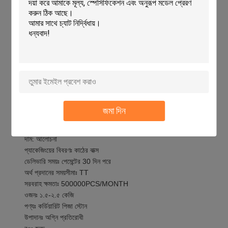
KAMTAI এর KTCPS অগ্নিসংক্রান্ত পিজ্জা পাথর নিখুঁত পছন্দ। এর টেকসই নির্মাণ
এবং উচ্চ তাপ প্রতিরোধের সঙ্গে,এটি আপনার রান্নার অভিজ্ঞতাকে আরও সহজ এবং
উপভোগ্য করে তুলবে.
কাস্টমাইজেশনঃ
কামতাই রেফ্র্যাক্টরি পিজা স্টোন
ব্র্যান্ড নামঃ কামতাই
মডেল নম্বরঃ KTCPS
উৎপত্তিস্থল: চীন
জমা দিন
সার্টিফিকেশনঃ আইএসও ৯০০১
ন্যূনতম অর্ডার পরিমাণঃ ৩০০ পিসি
দাম: আলোচনা
প্যাকেজিংয়ের বিবরণঃ কাঠের বাক্স
ডেলিভারি সময়ঃ পেমেন্টের 30 দিন পরে
অর্থ প্রদানের সময়সীমাঃ TT
সরবরাহ ক্ষমতাঃ 500000PCS/MONTH
ওজনঃ ১.৫-২.৫ কেজি
পণ্যঃ কর্ডিয়ারিট পিজা স্টোন
উপাদানঃ অগ্নি প্রতিরোধী