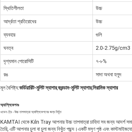
স্থিতিশীলতা
উচ্চ
আর্দ্রতা প্রতিরোধের
উচ্চ
ব্যবহার
গুলি
ঘনত্ব
2.0-2.75g/cm3
দৃশ্যমান পোরোসিটি
৭-৮%
রঙ
সাদা অথবা হলুদ
মূল বৈশিষ্ট্য:
কর্ডিয়ারিট-মুলিট স্যাগার
,
করন্ডাম-মুলিট স্যাগার
,
সিরামিক স্যাগার
অ্যাপ্লিকেশনঃ
ওভেন ট্রে - উচ্চ তাপমাত্রা অ্যাপ্লিকেশনের জন্য নিখুঁত
KAMTAI থেকে Kiln Tray আপনার উচ্চ তাপমাত্রা চাহিদা সব জন্য আদর্শ সমাধ
তৈরি, এটি আপনার চুলা বা চুলা জন্য নিখুঁত পছন্দ।একটি মসৃণ পৃষ্ঠ এবং কাস্টমাইজয