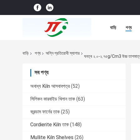
বাড়ি
পণ্য
বাড়ি
পণ্য
অগ্নি প্রতিরোধী স্যাগার
ঘনত্ব ২.০-২.৭৫g/Cm3 উচ্চ তাপমাত্রা 
সব পণ্য
অবাধ্য Kiln আসবাবপত্র
(52)
সিলিকন কারবাইড খিলান তাক
(63)
করন্ডাম ফার্নের তাক
(25)
Cordierite Kiln তাক
(148)
Mullite Kiln Shelves
(26)