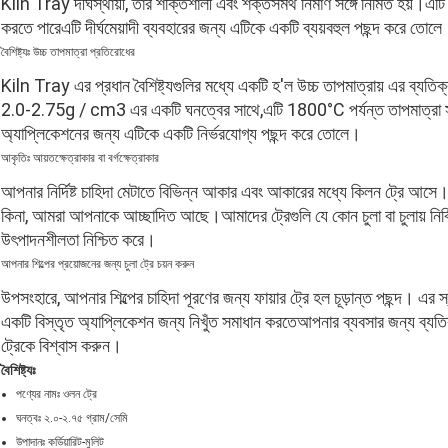
Kiln Tray দীর্ঘস্থায়ী, তার শক্তিশালী এবং শক্তসমর্থ নির্মাণ সঙ্গে নির্মিত হয়।
করতে পারেএটি দীর্ঘমেয়াদী ব্যবহারের জন্য এটিকে একটি ব্যয়বহুল পছন্দ করে তোল
বৈশিষ্ট্যঃ উচ্চ তাপমাত্রা প্রতিরোধের
Kiln Tray এর প্রধান বৈশিষ্ট্যগুলির মধ্যে একটি হ'ল উচ্চ তাপমাত্রায় এর ব্যত
2.0-2.75g / cm3 এর একটি ঘনত্বের সাথে,এটি 1800°C পর্যন্ত তাপমাত্রা সহ্য 
অ্যাপ্লিকেশনের জন্য এটিকে একটি নির্ভরযোগ্য পছন্দ করে তোলে।
আকৃতিঃ আয়তক্ষেত্রাকার বা বর্গক্ষেত্রাকার
আপনার নির্দিষ্ট চাহিদা মেটাতে বিভিন্ন আকার এবং আকারের মধ্যে কিলন ট্রে আসে। 
কিনা, আমরা আপনাকে আচ্ছাদিত আছে।আমাদের ট্রেগুলি যে কোন চুলা বা চুলায় নির্বিঘ
উৎপাদনশীলতা নিশ্চিত করে।
আপনার শিল্পের প্রয়োজনের জন্য চুলা ট্রে চয়ন করুন
উপসংহারে, আপনার শিল্পের চাহিদা পূরণের জন্য ফায়ার ট্রে হল চূড়ান্ত পছন্দ। এর স
একটি বিস্তৃত অ্যাপ্লিকেশন জন্য নিখুঁত সমাধান করতেআপনার ব্যবসার জন্য ব্যতিক্
ট্রেকে বিশ্বাস করুন।
বৈশিষ্ট্যঃ
পণ্যের নামঃ ওলন ট্রে
ঘনত্বঃ ২.০-২.৭৫ গ্রাম/সেমি
উপাদানঃ কর্ডিয়ারিট-মুলিট