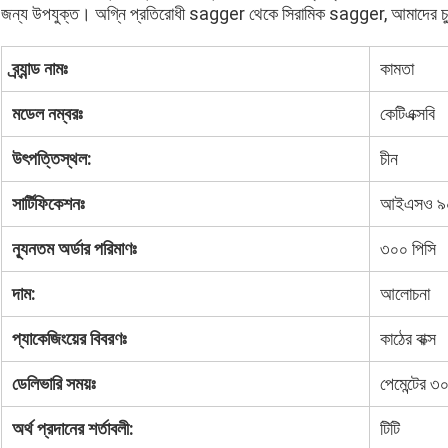
জন্য উপযুক্ত। অগ্নি প্রতিরোধী sagger থেকে সিরামিক sagger, আমাদের চুলা
ব্র্যান্ড নামঃ
কামতা
মডেল নম্বরঃ
কেটিএক্সবি
উৎপত্তিস্থল:
চীন
সার্টিফিকেশনঃ
আইএসও ৯
ন্যূনতম অর্ডার পরিমাণঃ
৩০০ পিসি
দাম:
আলোচনা
প্যাকেজিংয়ের বিবরণঃ
কাঠের বাক্স
ডেলিভারি সময়ঃ
পেমেন্টের ৩
অর্থ প্রদানের শর্তাবলী:
টিটি