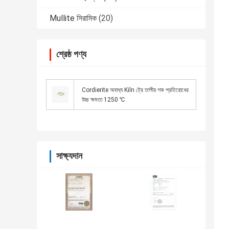
Mullite সিরামিক
(20)
শ্রেষ্ঠ পণ্য
Cordierite অবাধ্য Kiln ট্রে তাপীয় শক প্রতিরোধের
উচ্চ ক্ষমতা 1250 ℃
সাক্ষ্যদান