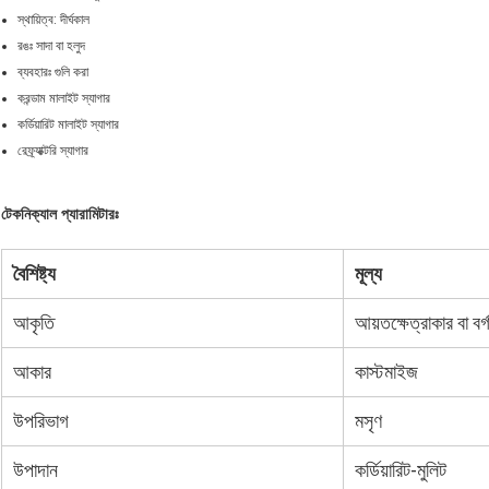
স্থায়িত্ব: দীর্ঘকাল
রঙঃ সাদা বা হলুদ
ব্যবহারঃ গুলি করা
করন্ডাম মালাইট স্যাগার
কর্ডিয়ারিট মালাইট স্যাগার
রেফ্র্যাক্টরি স্যাগার
টেকনিক্যাল প্যারামিটারঃ
বৈশিষ্ট্য
মূল্য
আকৃতি
আয়তক্ষেত্রাকার বা বর্গ
আকার
কাস্টমাইজ
উপরিভাগ
মসৃণ
উপাদান
কর্ডিয়ারিট-মুলিট