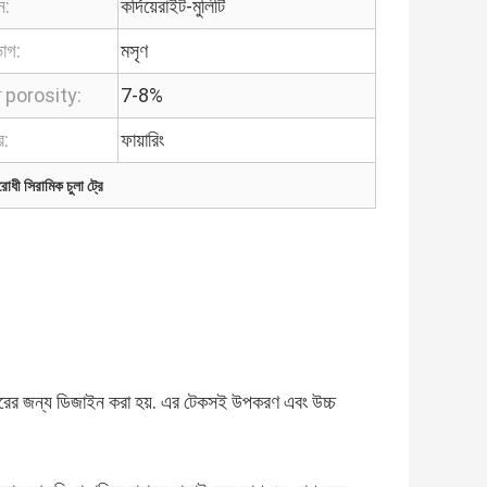
ন:
কর্দিয়েরাইট-মুলিটি
াগ:
মসৃণ
 porosity:
7-8%
র:
ফায়ারিং
রোধী সিরামিক চুলা ট্রে
হারের জন্য ডিজাইন করা হয়. এর টেকসই উপকরণ এবং উচ্চ