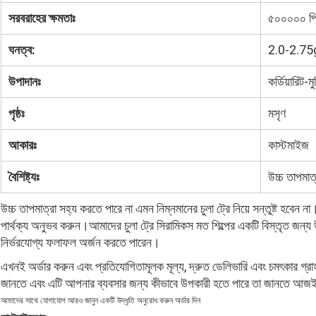
সরবরাহের ক্ষমতাঃ
৫০০০০০ পি
ঘনত্ব:
2.0-2.7
উপাদানঃ
কর্ডিয়ারিট-ম
পৃষ্ঠঃ
মসৃণ
আকারঃ
কাস্টমাইজ
বৈশিষ্ট্যঃ
উচ্চ তাপমাত
উচ্চ তাপমাত্রা সহ্য করতে পারে না এমন নিম্নমানের চুলা ট্রে নিয়ে সন্তুষ্ট হবেন ন
পার্থক্য অনুভব করুন।আমাদের চুলা ট্রে সিরামিকস মত শিল্পের একটি বিস্তৃত জন্
নির্ভরযোগ্য ফলাফল অর্জন করতে পারেন।
এখনই অর্ডার করুন এবং প্রতিযোগিতামূলক মূল্য, দ্রুত ডেলিভারি এবং চমৎকার গ
জানতে এবং এটি আপনার ব্যবসার জন্য কীভাবে উপকারী হতে পারে তা জানতে আ
আমাদের সাথে যোগাযোগ
আরও জানুন
একটি উদ্ধৃতি অনুরোধ করুন
অর্ডার দিন