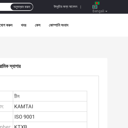
উদ্ধৃতির জন্য আবেদন
অনুসন্ধান করুন
|
Bengali
যোগ করুন
খবর
কেস
কোম্পানি সংবাদ
ামিক স্যাগার
:
চীন
াম:
KAMTAI
ISO 9001
mber:
KTXB