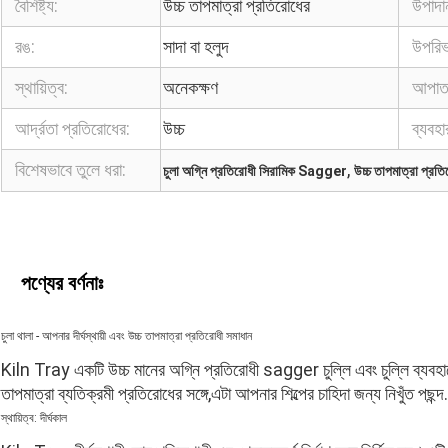
বৈশিষ্ট্য:
উচ্চ তাপমাত্রা প্রতিরোধের
উপাদা
রঙ:
সাদা বা হলুদ
উপরিভ
স্থায়িত্ব:
অনেকক্ষণ
আপাত
আর্দ্রতা প্রতিরোধের:
উচ্চ
ব্যবহা
বিশেষভাবে তুলে ধরা:
,
চুলা অগ্নি প্রতিরোধী সিরামিক Sagger
উচ্চ তাপমাত্রা প্রতি
পণ্যের বর্ণনাঃ
চুলা থালা - আপনার দীর্ঘস্থায়ী এবং উচ্চ তাপমাত্রা প্রতিরোধী সমাধান
Kiln Tray একটি উচ্চ মানের অগ্নি প্রতিরোধী sagger চুল্লি এবং চুল্লি ব্যব
তাপমাত্রা ব্যতিক্রমী প্রতিরোধের সঙ্গে,এটা আপনার শিল্পের চাহিদা জন্য নিখুঁত পছন্দ.
স্থায়িত্ব: দীর্ঘকাল