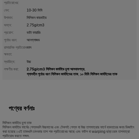
প্রতিরোধের:
বেধ:
10-30 মিমি
উপাদান:
সিলিকন কারবাইড
ঘনত্ব:
2.75g/cm3
প্রয়োগ:
ভাটা ফায়ারিং
পৃষ্ঠের ধরন:
আনগ্লাজড
রাসায়নিক প্রতিরোধ
ভাল
ক্ষমতা:
স্থায়িত্ব:
উচ্চ
2.75g/cm3 সিলিকন কার্বাইড চুলা আসবাবপত্র
লক্ষণীয় করা:
,
গ্লাসহীন পৃষ্ঠের ধরণ সিলিকন কার্বাইডের তাক
১০ মিমি সিলিকন কার্বাইডের তাক
,
পণ্যের বর্ণনাঃ
সিলিকন কার্বাইড চুলা তাক
সিলিকন কার্বাইড ফার্নের শেল্ফগুলি উচ্চমানের এবং টেকসই শেল্ফ যা উচ্চ তাপমাত্রার ফার্নে ব্যবহারের জন্য ডিজাইন
করা হয়েছে।এই তাকগুলি চমৎকার তাপ শক প্রতিরোধের আছে এবং ফাটল বা warping ছাড়া চরম তাপমাত্রা
প্রতিরোধ করতে সক্ষম.