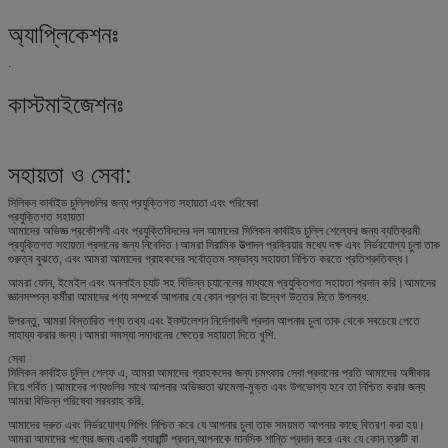
অ্যাপ্লিকেশনঃ
.
কাস্টমাইজেশনঃ
সহায়তা ও সেবা:
সিলিকন কার্বাইড চুল্লিগুলির জন্য প্রযুক্তিগত সহায়তা এবং পরিষেবা
প্রযুক্তিগত সহায়তা
আমাদের অভিজ্ঞ প্রকৌশলী এবং প্রযুক্তিবিদদের দল আমাদের সিলিকন কার্বাইড চুল্লি শেল্ফের জন্য ব্যতিক্রমী
প্রযুক্তিগত সহায়তা প্রদানের জন্য নিবেদিত।আমরা সিরামিক উত্পাদন প্রক্রিয়ার মধ্যে দক্ষ এবং নির্ভরযোগ্য চুলা তাক
গুরুত্ব বুঝতে, এবং আমরা আমাদের গ্রাহকদের সর্বোত্তম সম্ভাব্য সহায়তা নিশ্চিত করতে প্রতিশ্রুতিবদ্ধ।
আমরা ফোন, ইমেইল এবং অনলাইন চ্যাট সহ বিভিন্ন চ্যানেলের মাধ্যমে প্রযুক্তিগত সহায়তা প্রদান করি।আমাদের
জ্ঞানসম্পন্ন কর্মীরা আমাদের পণ্য সম্পর্কে আপনার যে কোন প্রশ্ন বা উদ্বেগ উত্তর দিতে উপলব্ধ.
উপরন্তু, আমরা বিস্তারিত পণ্য তথ্য এবং ইনস্টলেশন নির্দেশাবলী প্রদান আপনার চুলা তাক থেকে সবচেয়ে পেতে
সাহায্য করার জন্য।আমরা সমস্যা সমাধানের ক্ষেত্রে সহায়তা দিতে খুশি.
সেবা
সিলিকন কার্বাইড চুল্লি শেল্ফ এ, আমরা আমাদের গ্রাহকদের জন্য চমৎকার সেবা প্রদানের প্রতি আমাদের অঙ্গীকার
নিয়ে গর্বিত।আমাদের পণ্যগুলির সাথে আপনার অভিজ্ঞতা ঝামেলা-মুক্ত এবং উপভোগ্য হবে তা নিশ্চিত করার জন্য
আমরা বিভিন্ন পরিষেবা সরবরাহ করি.
আমাদের দ্রুত এবং নির্ভরযোগ্য শিপিং নিশ্চিত করে যে আপনার চুলা তাক সময়মত আপনার কাছে বিতরণ করা হয়।
আমরা আমাদের পণ্যের জন্য একটি গ্যারান্টি প্রদান,আপনাকে মানসিক শান্তি প্রদান করে এবং যে কোন ত্রুটি বা