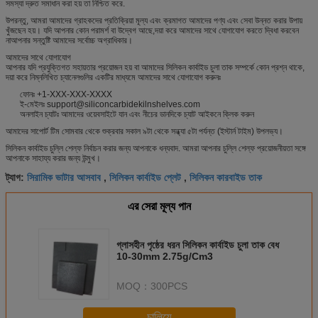
সমস্যা দ্রুত সমাধান করা হয় তা নিশ্চিত করে.
উপরন্তু, আমরা আমাদের গ্রাহকদের প্রতিক্রিয়া মূল্য এবং ক্রমাগত আমাদের পণ্য এবং সেবা উন্নত করার উপায়
খুঁজছেন হয়। যদি আপনার কোন পরামর্শ বা উদ্বেগ আছে,দয়া করে আমাদের সাথে যোগাযোগ করতে দ্বিধা করবেন
নাআপনার সন্তুষ্টি আমাদের সর্বোচ্চ অগ্রাধিকার।
আমাদের সাথে যোগাযোগ
আপনার যদি প্রযুক্তিগত সহায়তার প্রয়োজন হয় বা আমাদের সিলিকন কার্বাইড চুলা তাক সম্পর্কে কোন প্রশ্ন থাকে,
দয়া করে নিম্নলিখিত চ্যানেলগুলির একটির মাধ্যমে আমাদের সাথে যোগাযোগ করুনঃ
ফোনঃ +1-XXX-XXX-XXXX
ই-মেইলঃ support@siliconcarbidekilnshelves.com
অনলাইন চ্যাটঃ আমাদের ওয়েবসাইটে যান এবং নীচের ডানদিকে চ্যাট আইকনে ক্লিক করুন
আমাদের সাপোর্ট টিম সোমবার থেকে শুক্রবার সকাল ৯টা থেকে সন্ধ্যা ৫টা পর্যন্ত (ইস্টার্ন টাইম) উপলভ্য।
সিলিকন কার্বাইড চুল্লি শেল্ফ নির্বাচন করার জন্য আপনাকে ধন্যবাদ. আমরা আপনার চুল্লি শেল্ফ প্রয়োজনীয়তা সঙ্গে
আপনাকে সাহায্য করার জন্য উন্মুখ।
সিরামিক ভাটার আসবাব
সিলিকন কার্বাইড প্লেট
সিলিকন কারবাইড তাক
ট্যাগ:
,
,
এর সেরা মূল্য পান
গ্লাসহীন পৃষ্ঠের ধরন সিলিকন কার্বাইড চুলা তাক বেধ
10-30mm 2.75g/Cm3
MOQ：
300PCS
চালিয়ে