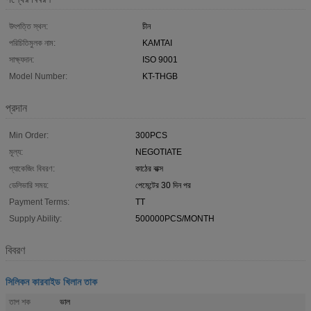
উৎপত্তি স্থল:
চীন
পরিচিতিমুলক নাম:
KAMTAI
সাক্ষ্যদান:
ISO 9001
Model Number:
KT-THGB
প্রদান
Min Order:
300PCS
মূল্য:
NEGOTIATE
প্যাকেজিং বিবরণ:
কাঠের বাক্স
ডেলিভারি সময়:
পেমেন্টের 30 দিন পর
Payment Terms:
TT
Supply Ability:
500000PCS/MONTH
বিবরণ
সিলিকন কারবাইড খিলান তাক
তাপ শক
ভাল