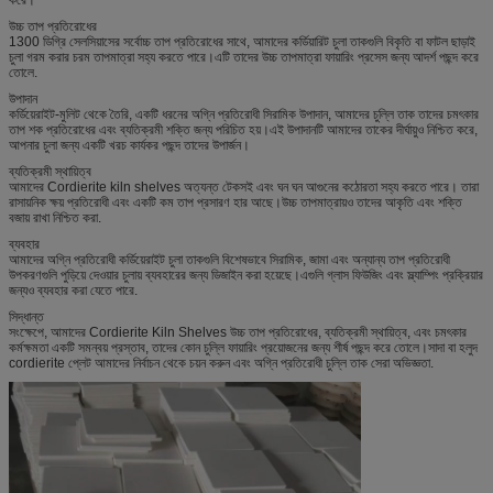
উচ্চ তাপ প্রতিরোধের
1300 ডিগ্রি সেলসিয়াসের সর্বোচ্চ তাপ প্রতিরোধের সাথে, আমাদের কর্ডিয়ারিট চুলা তাকগুলি বিকৃতি বা ফাটল ছাড়াই
চুলা গরম করার চরম তাপমাত্রা সহ্য করতে পারে।এটি তাদের উচ্চ তাপমাত্রা ফায়ারিং প্রসেস জন্য আদর্শ পছন্দ করে
তোলে.
উপাদান
কর্ডিয়েরাইট-মুলিট থেকে তৈরি, একটি ধরনের অগ্নি প্রতিরোধী সিরামিক উপাদান, আমাদের চুল্লি তাক তাদের চমৎকার
তাপ শক প্রতিরোধের এবং ব্যতিক্রমী শক্তি জন্য পরিচিত হয়।এই উপাদানটি আমাদের তাকের দীর্ঘায়ুও নিশ্চিত করে,
আপনার চুলা জন্য একটি খরচ কার্যকর পছন্দ তাদের উপার্জন।
ব্যতিক্রমী স্থায়িত্ব
আমাদের Cordierite kiln shelves অত্যন্ত টেকসই এবং ঘন ঘন আগুনের কঠোরতা সহ্য করতে পারে। তারা
রাসায়নিক ক্ষয় প্রতিরোধী এবং একটি কম তাপ প্রসারণ হার আছে।উচ্চ তাপমাত্রায়ও তাদের আকৃতি এবং শক্তি
বজায় রাখা নিশ্চিত করা.
ব্যবহার
আমাদের অগ্নি প্রতিরোধী কর্ডিয়েরাইট চুলা তাকগুলি বিশেষভাবে সিরামিক, জামা এবং অন্যান্য তাপ প্রতিরোধী
উপকরণগুলি পুড়িয়ে দেওয়ার চুলায় ব্যবহারের জন্য ডিজাইন করা হয়েছে।এগুলি গ্লাস ফিউজিং এবং স্ল্যাম্পিং প্রক্রিয়ার
জন্যও ব্যবহার করা যেতে পারে.
সিদ্ধান্ত
সংক্ষেপে, আমাদের Cordierite Kiln Shelves উচ্চ তাপ প্রতিরোধের, ব্যতিক্রমী স্থায়িত্ব, এবং চমৎকার
কর্মক্ষমতা একটি সমন্বয় প্রস্তাব, তাদের কোন চুল্লি ফায়ারিং প্রয়োজনের জন্য শীর্ষ পছন্দ করে তোলে।সাদা বা হলুদ
cordierite প্লেট আমাদের নির্বাচন থেকে চয়ন করুন এবং অগ্নি প্রতিরোধী চুল্লি তাক সেরা অভিজ্ঞতা.