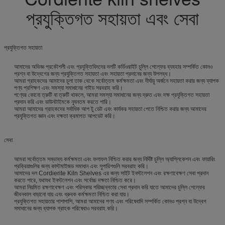
প্রযুক্তিগত সহায়তা এবং সেবা
প্রযুক্তিগত সহায়তা
আমাদের অভিজ্ঞ প্রকৌশলী এবং প্রযুক্তিবিদদের দলটি কর্ডিওরাইট চুল্লি শেল্ফের ব্যবহার সম্পর্কিত কোনও
প্রশ্ন বা উদ্বেগের জন্য প্রযুক্তিগত সহায়তা এবং সহায়তা প্রদানের জন্য উপলব্ধ।
আমরা গ্রাহকদের আমাদের চুলা তাক থেকে সর্বোত্তম কর্মক্ষমতা এবং দীর্ঘায়ু অর্জনে সহায়তা করার জন্য ব্যাপক
পণ্য প্রশিক্ষণ এবং সমস্যা সমাধানের গাইড সরবরাহ করি।
পণ্যের কোনো ত্রুটি বা ত্রুটি থাকলে, আমরা সমস্যা সমাধানের জন্য দ্রুত এবং দক্ষ প্রযুক্তিগত সহায়তা
প্রদান করি এবং ডাউনটাইমকে ন্যূনতম করতে পারি।
আমরা আমাদের গ্রাহকদের সর্বাধিক আপ টু ডেট এবং কার্যকর সহায়তা পেতে নিশ্চিত করার জন্য আমাদের
প্রযুক্তিগত জ্ঞান এবং দক্ষতা ক্রমাগত আপডেট করি।
সেবা
আমরা সর্বোত্তম সম্ভাব্য কর্মক্ষমতা এবং ফলাফল নিশ্চিত করার জন্য নির্দিষ্ট চুল্লি অ্যাপ্লিকেশন এবং ফায়ারিং
প্রক্রিয়াগুলির জন্য কাস্টমাইজড সমাধান এবং সুপারিশগুলি সরবরাহ করি।
আমাদের দল Cordierite Kiln Shelves এর জন্য সাইট ইনস্টলেশন এবং রক্ষণাবেক্ষণ সেবা প্রদান
করতে পারে, যথাযথ ইনস্টলেশন এবং সর্বোচ্চ দক্ষতা নিশ্চিত করে।
আমরা নিয়মিত রক্ষণাবেক্ষণ এবং পরিস্কার পরিচ্ছন্নতার সেবা প্রদান করি যাতে আমাদের চুল্লি শেল্ফের
জীবনকাল বাড়ানো যায় এবং ধ্রুবক কর্মক্ষমতা নিশ্চিত করা যায়।
প্রযুক্তিগত সহায়তার পাশাপাশি, আমরা আমাদের পণ্য এবং পরিষেবাদি সম্পর্কিত কোনও প্রশ্ন বা উদ্বেগ
সমাধানের জন্য ব্যাপক গ্রাহক পরিষেবাও সরবরাহ করি।