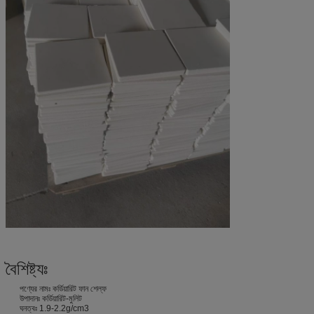
বৈশিষ্ট্যঃ
পণ্যের নামঃ কর্ডিয়ারিট ফান শেল্ফ
উপাদানঃ কর্ডিয়ারিট-মুলিট
ঘনত্বঃ 1.9-2.2g/cm3