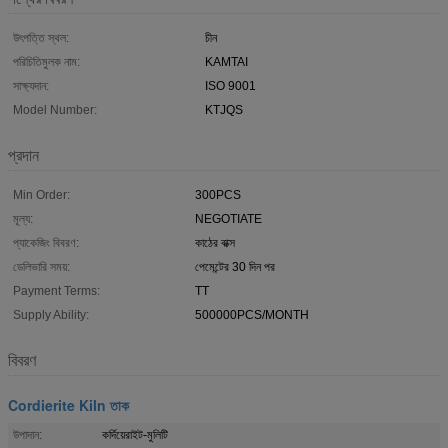
উৎপত্তি স্থল:
চীন
পরিচিতিমুলক নাম:
KAMTAI
সাক্ষ্যদান:
ISO 9001
Model Number:
KTJQS
প্রদান
Min Order:
300PCS
মূল্য:
NEGOTIATE
প্যাকেজিং বিবরণ:
কাঠের বাক্স
ডেলিভারি সময়:
পেমেন্টের 30 দিন পর
Payment Terms:
TT
Supply Ability:
500000PCS/MONTH
বিবরণ
Cordierite Kiln তাক
উপাদান:
কর্দিয়েরাইট-মুলিটি