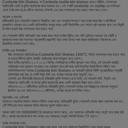
Cordierite Kiln Shelves, যা Cordierite mullite kiln shelves নামেও পরিচিত, তাপমাত্রা
প্রতিরোধী প্লেট যা চুল্লি জ্বলানোর জন্য ব্যবহৃত হয়। এই পণ্যটি cordierite এবং mullite এর সংমিশ্রণ
থেকে তৈরি করা হয়,যা এটিকে অত্যন্ত টেকসই এবং চরম তাপমাত্রা সহ্য করতে সক্ষম করে তোলে.
প্রয়োগ ও ব্যবহার
কার্ডিওরাইট চুলা শেল্ফগুলি সাধারণত সিরামিক, কাচ এবং অন্যান্য উপকরণ গরম করার জন্য শিল্প ও বাণিজ্যিক
চুলাগুলিতে ব্যবহৃত হয়।এগুলি অগ্নিশালিত বস্তুর জন্য একটি স্থিতিশীল এবং সমতল পৃষ্ঠ সরবরাহ করে এবং বিকৃতি
বা ফাটল ছাড়াই উচ্চ তাপমাত্রা সহ্য করতে পারে.
এই শেল্ফগুলি মাটির আর্টওয়ার্ক গরম করার জন্য পাত্র তৈরির স্টুডিও এবং আর্ট সেন্টারেও ব্যবহৃত হয়।শিল্পী ও
কুমারদের জন্য তারা অত্যন্ত প্রয়োজনীয় যন্ত্রপাতি যাতে তারা তাদের গরম করার প্রক্রিয়াতে উচ্চমানের এবং
ধারাবাহিক ফলাফল পেতে পারে.
বৈশিষ্ট্য এবং উপকারিতা
উচ্চ তাপমাত্রা প্রতিরোধেরঃ Cordierite Kiln Shelves 1350°C পর্যন্ত তাপমাত্রা সহ্য করতে পারে,
যা তাদের বিভিন্ন চুল্লি ফায়ারিং প্রক্রিয়ার জন্য উপযুক্ত করে তোলে।
নিম্ন তাপীয় প্রসারণঃ ২.২ × ১০-৬ / ডিগ্রি সেলসিয়াসের তাপীয় প্রসারণ সহগ দিয়ে, এই তাকগুলি ফায়ারিং
প্রক্রিয়ার সময় ন্যূনতম সংকোচন এবং প্রসারণ করে,গুলি করা আইটেমগুলির স্থিতিশীলতা নিশ্চিত করা.
কাস্টমাইজযোগ্য আকারঃ Cordierite Kiln Shelves এর আকারটি চুল্লির নির্দিষ্ট প্রয়োজনীয়তা অনুযায়ী
কাস্টমাইজ করা যায়, যা একটি নিখুঁত ফিট এবং সর্বোচ্চ দক্ষতার জন্য অনুমতি দেয়।
টেকসই এবং দীর্ঘস্থায়ীঃ উচ্চমানের কর্ডিয়ারিট-মুলিট উপাদান থেকে তৈরি, এই তাকগুলি ক্ষতি, বিকৃতি এবং
পরিধানের প্রতিরোধী, যা তাদের চুল্লি জ্বলানোর জন্য একটি ব্যয়বহুল বিকল্প করে তোলে।
আইএসও ৯০০১ সার্টিফাইডঃ আমাদের কর্ডিয়ারিট চুল্লি শেল্ফগুলি কঠোর মান নিয়ন্ত্রণের ব্যবস্থা অনুসারে
উত্পাদিত হয় এবং আইএসও ৯০০১ সার্টিফাইড, সর্বোচ্চ মানের মান নিশ্চিত করে।
প্যাকেজিং এবং ডেলিভারি
আমাদের পণ্যগুলির নিরাপদ পরিবহন নিশ্চিত করার জন্য, কর্ডিওরাইট চুল্লি শেল্ফগুলি কাঠের বাক্সে প্যাকেজ করা হয়।
এটি শিপিংয়ের সময় সম্ভাব্য ক্ষতির বিরুদ্ধে সুরক্ষা প্রদান করে।
আমরা প্রতি মাসে 500000PCS সরবরাহের ক্ষমতা আছে, এবং আমাদের ডেলিভারি সময় পেমেন্ট পরে প্রায় 30
দিন। আমরা আলোচনাযোগ্য দাম অফার এবং আমাদের পেমেন্ট শর্তাবলী হিসাবে TT গ্রহণ।
অর্ডার সংক্রান্ত তথ্য
Cordierite Kiln Shelves অর্ডার করার জন্য, দয়া করে আমাদের নিম্নলিখিত তথ্য প্রদান করুনঃ