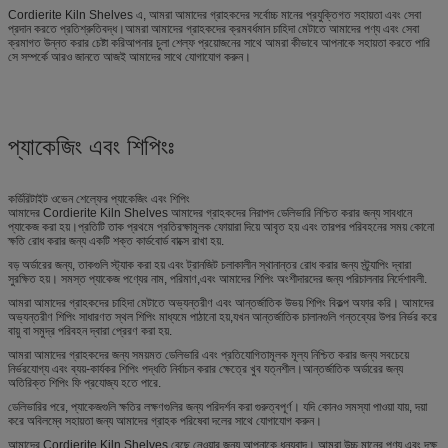
Cordierite Kiln Shelves এ, আমরা আমাদের গ্রাহকদের সর্বোচ্চ মানের প্রযুক্তিগত সহায়তা এবং সেবা
প্রদান করতে প্রতিশ্রুতিবদ্ধ।আমরা আমাদের গ্রাহকদের ক্রমবর্ধমান চাহিদা মেটাতে আমাদের পণ্য এবং সেবা
ক্রমাগত উন্নত করার চেষ্টা করিআপনার চুলা শেল্ফ প্রয়োজনের সাথে আমরা কীভাবে আপনাকে সহায়তা করতে পারি
সে সম্পর্কে আরও জানতে আজই আমাদের সাথে যোগাযোগ করুন।
প্যাকেজিং এবং শিপিংঃ
কর্ডিরিটাইট ওভেন শেল্ফের প্যাকেজিং এবং শিপিং
আমাদের Cordierite Kiln Shelves আমাদের গ্রাহকদের নিরাপদ ডেলিভারি নিশ্চিত করার জন্য সাবধানে
প্যাকেজ করা হয়।প্রতিটি তাক প্রথমে প্রতিরক্ষামূলক ফোয়ারা দিয়ে আবৃত হয় এবং তারপর পরিবহনের সময় কোনো
ক্ষতি রোধ করার জন্য একটি শক্ত কার্ডবোর্ড বাক্সে রাখা হয়.
বড় অর্ডারের জন্য, তাকগুলি স্ট্যাক করা হয় এবং ট্রানজিট চলাকালীন স্থানান্তর রোধ করার জন্য স্ট্র্যাপিং দ্বারা
সুরক্ষিত হয়। সমস্ত প্যাকেজ পণ্যের নাম, পরিমাণ,এবং আমাদের শিপিং অংশীদারদের জন্য পরিচালনার নির্দেশাবলী.
আমরা আমাদের গ্রাহকদের চাহিদা মেটাতে অভ্যন্তরীণ এবং আন্তর্জাতিক উভয় শিপিং বিকল্প অফার করি। আমাদের
অভ্যন্তরীণ শিপিং সাধারণত স্থল শিপিং মাধ্যমে পাঠানো হয়,যখন আন্তর্জাতিক চালানগুলি গন্তব্যের উপর নির্ভর করে
বায়ু বা সমুদ্র পরিবহন দ্বারা প্রেরণ করা হয়.
আমরা আমাদের গ্রাহকদের জন্য সময়মত ডেলিভারি এবং প্রতিযোগিতামূলক মূল্য নিশ্চিত করার জন্য সবচেয়ে
নির্ভরযোগ্য এবং ব্যয়-কার্যকর শিপিং পদ্ধতি নির্বাচন করার ক্ষেত্রে খুব যত্নশীল।আন্তর্জাতিক অর্ডারের জন্য
অতিরিক্ত শিপিং ফি প্রযোজ্য হতে পারে.
ডেলিভারির পরে, প্যাকেজগুলি ক্ষতির লক্ষণগুলির জন্য পরিদর্শন করা গুরুত্বপূর্ণ। যদি কোনও সমস্যা পাওয়া যায়, দয়া
করে অবিলম্বে সহায়তা জন্য আমাদের গ্রাহক পরিষেবা দলের সাথে যোগাযোগ করুন।
আমাদের Cordierite Kiln Shelves বেছে নেওয়ার জন্য আপনাকে ধন্যবাদ। আমরা উচ্চ মানের পণ্য এবং দক্ষ