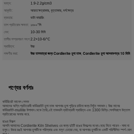
ঘনত্ব:
1.9-2.2g/cm3
আকৃতি:
আয়তক্ষেত্রাকার, বৃত্তাকার, বর্গক্ষেত্র
ব্যবহার:
ভাটা ফায়ারিং
তাপ প্রতিরোধ ক্ষমতা:
১৩০০°সি
বেধ:
10-30 মিমি
তাপীয় সম্প্রসারণ সহগ:
2.2×10-6/°C
স্থায়িত্ব:
উচ্চ
উচ্চ তাপমাত্রা জন্য Cordierite চুলা তাক
Cordierite চুলা আসবাবপত্র 10 মিমি
লক্ষণীয় করা:
,
পণ্যের বর্ণনাঃ
কর্ডিরিয়েট ফানেল শেলফ
আমাদের অগ্নি প্রতিরোধী কর্ডিয়রাইট চুলা তাক আপনার চুলা পুড়িয়ে চাহিদা জন্য নিখুঁত সমাধান। উচ্চ মানের
কর্ডিয়রাইট-mullite উপাদান থেকে তৈরি,এই তাকগুলি ব্যতিক্রমী স্থায়িত্ব এবং 1300 ডিগ্রি সেলসিয়াসে উত্তাপ
প্রতিরোধের অফার করে.
রঙের বিকল্প
আপনি আমাদের Cordierite Kiln Shelves এর জন্য দুইটি রঙের বিকল্পের মধ্যে বেছে নিতে পারেন - সাদা বা
হলুদ। উভয় রঙই আপনার চুলাটিকে পরিস্কার এবং মসৃণ চেহারা দেয়, যা আপনার চুলাটিকে একটি পরিশীলিত স্পর্শ যোগ
করে।