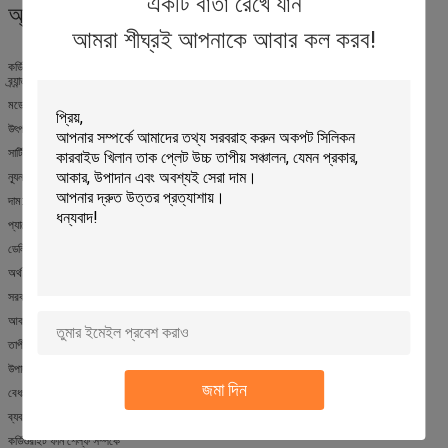
একটি বার্তা রেখে যান
অ্যাপ্লিকেশনঃ
আমরা শীঘ্রই আপনাকে আবার কল করব!
কর্ডিওরাইট চুলা শেল্ফ - কামতাই কেটিজেকিউএস
ব্র্যান্ড নামঃ কামতাই
মডেল নম্বরঃ KTJQS
উৎপত্তিস্থল: চীন
সার্টিফিকেশনঃ আইএসও ৯০০১
ন্যূনতম অর্ডার পরিমাণঃ 300PCS
দাম: আলোচনা
প্যাকেজিংয়ের বিবরণঃ কাঠের বাক্স
ডেলিভারি সময়ঃ পেমেন্টের 30 দিন পরে
অর্থ প্রদানের সময়সীমাঃ TT
সরবরাহ ক্ষমতাঃ 500000PCS/MONTH
আকারঃ কাস্টমাইজ করুন
তাপীয় সম্প্রসারণ সহগঃ 2.2×10-6/°C
উপাদানঃ কর্ডিয়ারিট-মুলিট
জমা দিন
বেধঃ ১০-৩০ মিমি
ব্যবহারঃ চুল্লি ফায়ারিং
কর্ডিওরাইট ফান শেল্ফ সম্পর্কে