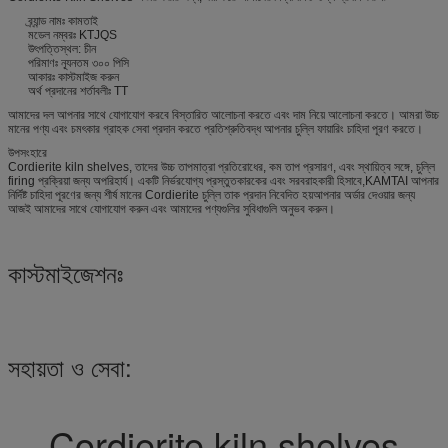
ব্র্যান্ড নামঃ কামতাই
মডেল নম্বরঃ KTJQS
উৎপত্তিস্থল: চীন
পরিমাণঃ ন্যূনতম ৩০০ পিসি
আকারঃ কাস্টমাইজ করুন
অর্থ প্রদানের শর্তাবলীঃ TT
আমাদের দল আপনার সাথে যোগাযোগ করবে বিস্তারিত আলোচনা করতে এবং দাম নিয়ে আলোচনা করতে। আমরা উচ্চ
মানের পণ্য এবং চমৎকার গ্রাহক সেবা প্রদান করতে প্রতিশ্রুতিবদ্ধ আপনার চুল্লি ফায়ারিং চাহিদা পূরণ করতে।
উপসংহারে
Cordierite kiln shelves, তাদের উচ্চ তাপমাত্রা প্রতিরোধের, কম তাপ প্রসারণ, এবং স্থায়িত্ব সঙ্গে, চুল্লি
firing প্রক্রিয়া জন্য অপরিহার্য। একটি নির্ভরযোগ্য প্রস্তুতকারকের এবং সরবরাহকারী হিসাবে,KAMTAI আপনার
নির্দিষ্ট চাহিদা পূরণের জন্য শীর্ষ মানের Cordierite চুল্লি তাক প্রদান নিবেদিত হয়আপনার অর্ডার দেওয়ার জন্য
আজই আমাদের সাথে যোগাযোগ করুন এবং আমাদের পণ্যগুলির সুবিধাগুলি অনুভব করুন।
কাস্টমাইজেশনঃ
সহায়তা ও সেবা:
Cordierite kiln shelves