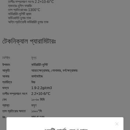
তাপীয় সম্প্রসারণ সহগঃ 2.2×10-6/°C
ব্যবহারঃ চুল্লি ফায়ারিং
তাপ প্রতিরোধেরঃ 1300°C
কর্ডিয়ারিট-মুলিটি স্ল্যাব
কর্ডিওরাইট চুলার তাক
অগ্নি প্রতিরোধী কর্ডিয়ারিট চুলার তাক
টেকনিক্যাল প্যারামিটারঃ
বৈশিষ্ট্য
মূল্য
উপাদান
কর্ডিয়ারিট-মুলিট
আকৃতি
আয়তক্ষেত্রাকার, গোলাকার, বর্গক্ষেত্রাকার
আকার
কাস্টমাইজ
স্থায়িত্ব
উচ্চ
ঘনত্ব
1.9-2.2g/cm3
তাপীয় সম্প্রসারণ সহগ
2.2×10-6/°C
বেধ
১০-৩০ মিমি
প্রান্ত
মসৃণ
তাপ প্রতিরোধ ক্ষমতা
১৩০০°সি
রঙ
সাদা বা হলুদ