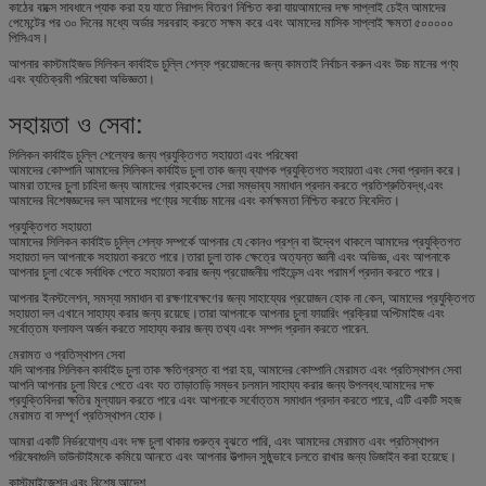
কাঠের বাক্সে সাবধানে প্যাক করা হয় যাতে নিরাপদ বিতরণ নিশ্চিত করা যায়আমাদের দক্ষ সাপ্লাই চেইন আমাদের
পেমেন্টের পর ৩০ দিনের মধ্যে অর্ডার সরবরাহ করতে সক্ষম করে এবং আমাদের মাসিক সাপ্লাই ক্ষমতা ৫০০০০০
পিসিএস।
আপনার কাস্টমাইজড সিলিকন কার্বাইড চুল্লি শেল্ফ প্রয়োজনের জন্য কামতাই নির্বাচন করুন এবং উচ্চ মানের পণ্য
এবং ব্যতিক্রমী পরিষেবা অভিজ্ঞতা।
সহায়তা ও সেবা:
সিলিকন কার্বাইড চুল্লি শেল্ফের জন্য প্রযুক্তিগত সহায়তা এবং পরিষেবা
আমাদের কোম্পানি আমাদের সিলিকন কার্বাইড চুলা তাক জন্য ব্যাপক প্রযুক্তিগত সহায়তা এবং সেবা প্রদান করে।
আমরা তাদের চুলা চাহিদা জন্য আমাদের গ্রাহকদের সেরা সম্ভাব্য সমাধান প্রদান করতে প্রতিশ্রুতিবদ্ধ,এবং
আমাদের বিশেষজ্ঞদের দল আমাদের পণ্যের সর্বোচ্চ মানের এবং কর্মক্ষমতা নিশ্চিত করতে নিবেদিত।
প্রযুক্তিগত সহায়তা
আমাদের সিলিকন কার্বাইড চুল্লি শেল্ফ সম্পর্কে আপনার যে কোনও প্রশ্ন বা উদ্বেগ থাকলে আমাদের প্রযুক্তিগত
সহায়তা দল আপনাকে সহায়তা করতে পারে।তারা চুলা তাক ক্ষেত্রে অত্যন্ত জ্ঞানী এবং অভিজ্ঞ, এবং আপনাকে
আপনার চুলা থেকে সর্বাধিক পেতে সহায়তা করার জন্য প্রয়োজনীয় গাইডেন্স এবং পরামর্শ প্রদান করতে পারে।
আপনার ইনস্টলেশন, সমস্যা সমাধান বা রক্ষণাবেক্ষণের জন্য সাহায্যের প্রয়োজন হোক না কেন, আমাদের প্রযুক্তিগত
সহায়তা দল এখানে সাহায্য করার জন্য রয়েছে।তারা আপনাকে আপনার চুলা ফায়ারিং প্রক্রিয়া অপ্টিমাইজ এবং
সর্বোত্তম ফলাফল অর্জন করতে সাহায্য করার জন্য তথ্য এবং সম্পদ প্রদান করতে পারেন.
মেরামত ও প্রতিস্থাপন সেবা
যদি আপনার সিলিকন কার্বাইড চুলা তাক ক্ষতিগ্রস্ত বা পরা হয়, আমাদের কোম্পানি মেরামত এবং প্রতিস্থাপন সেবা
আপনি আপনার চুলা ফিরে পেতে এবং যত তাড়াতাড়ি সম্ভব চলমান সাহায্য করার জন্য উপলব্ধ.আমাদের দক্ষ
প্রযুক্তিবিদরা ক্ষতির মূল্যায়ন করতে পারে এবং আপনাকে সর্বোত্তম সমাধান প্রদান করতে পারে, এটি একটি সহজ
মেরামত বা সম্পূর্ণ প্রতিস্থাপন হোক।
আমরা একটি নির্ভরযোগ্য এবং দক্ষ চুলা থাকার গুরুত্ব বুঝতে পারি, এবং আমাদের মেরামত এবং প্রতিস্থাপন
পরিষেবাগুলি ডাউনটাইমকে কমিয়ে আনতে এবং আপনার উত্পাদন সুষ্ঠুভাবে চলতে রাখার জন্য ডিজাইন করা হয়েছে।
কাস্টমাইজেশন এবং বিশেষ আদেশ