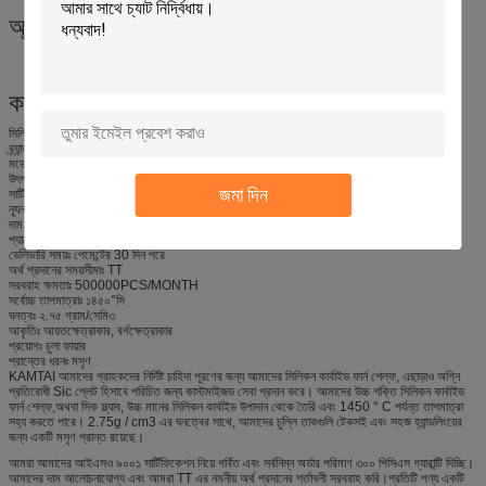
অ্যাপ্লিকেশনঃ
কাস্টমাইজেশনঃ
সিলিকন কার্বাইড চুলা তাক - কাস্টমাইজড সেবা
ব্র্যান্ড নামঃ কামতাই
মডেল নম্বরঃ KT-THGB
উৎপত্তিস্থল: চীন
জমা দিন
সার্টিফিকেশনঃ আইএসও ৯০০১
ন্যূনতম অর্ডার পরিমাণঃ 300PCS
দাম: আলোচনা
প্যাকেজিংয়ের বিবরণঃ কাঠের বাক্স
ডেলিভারি সময়ঃ পেমেন্টের 30 দিন পরে
অর্থ প্রদানের সময়সীমাঃ TT
সরবরাহ ক্ষমতাঃ 500000PCS/MONTH
সর্বোচ্চ তাপমাত্রাঃ ১৪৫০°সি
ঘনত্বঃ ২.৭৫ গ্রাম/সেমি৩
আকৃতিঃ আয়তক্ষেত্রাকার, বর্গক্ষেত্রাকার
প্রয়োগঃ চুলা ফায়ার
প্রান্তের ধরনঃ মসৃণ
KAMTAI আমাদের গ্রাহকদের নির্দিষ্ট চাহিদা পূরণের জন্য আমাদের সিলিকন কার্বাইড ফার্ন শেল্ফ, এছাড়াও অগ্নি
প্রতিরোধী Sic প্লেট হিসাবে পরিচিত জন্য কাস্টমাইজড সেবা প্রদান করে। আমাদের উচ্চ শক্তি সিলিকন কার্বাইড
ফার্ন শেল্ফ,অথবা সিক স্ল্যাব, উচ্চ মানের সিলিকন কার্বাইড উপাদান থেকে তৈরি এবং 1450 ° C পর্যন্ত তাপমাত্রা
সহ্য করতে পারে। 2.75g / cm3 এর ঘনত্বের সাথে, আমাদের চুল্লি তাকগুলি টেকসই এবং সহজ হ্যান্ডলিংয়ের
জন্য একটি মসৃণ প্রান্ত রয়েছে।
আমরা আমাদের আইএসও ৯০০১ সার্টিফিকেশন নিয়ে গর্বিত এবং সর্বনিম্ন অর্ডার পরিমাণ ৩০০ পিসিএস গ্যারান্টি দিচ্ছি।
আমাদের দাম আলোচনাযোগ্য এবং আমরা TT এর নমনীয় অর্থ প্রদানের শর্তাবলী সরবরাহ করি।প্রতিটি পণ্য একটি