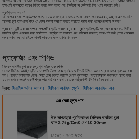
আমাদের অনলাইন অর্ডারিং সিস্টেম আমাদের সিলিকন কার্বাইড চুলা তাকগুলি কেনা সহজ করে তোলে। আমরা আপনার
তাকগুলি সময়মতো গ্রহণ নিশ্চিত করার জন্য দ্রুত এবং নির্ভরযোগ্য ডেলিভারি বিকল্পগুলি সরবরাহ করি।
প্রযুক্তিগত পরামর্শ
যদি আপনার কোন প্রযুক্তিগত প্রশ্ন থাকে বা সমস্যা সমাধানের জন্য সহায়তা প্রয়োজন হয়, তাহলে আমাদের টিম
আপনার চুলা তাকগুলির সাথে যে কোন সমস্যা সমাধান করতে সহায়তা করার জন্য পরামর্শের জন্য উপলব্ধ।
গ্রাহক সন্তুষ্টি এবং মানসম্পন্ন পণ্যগুলির প্রতি আমাদের দৃ strong় প্রতিশ্রুতি সহ, আমরা আমাদের সিলিকন
কার্বাইড চুল্লি শেল্ফের জন্য সর্বোত্তম প্রযুক্তিগত সহায়তা এবং পরিষেবা সরবরাহ করার চেষ্টা করি।আরও তথ্যের
জন্য অথবা সহায়তা চাইলে আজই আমাদের সাথে যোগাযোগ করুন.
প্যাকেজিং এবং শিপিংঃ
সিলিকন কার্বাইড চুলা তাক জন্য প্যাকেজিং এবং শিপিং
সমস্ত সিলিকন কার্বাইড চুল্লি শেল্ফগুলি নিরাপদ এবং সুরক্ষিত ডেলিভারি নিশ্চিত করার জন্য সাবধানে প্যাকেজ করা
হয়। পরিবহন চলাকালীন কোনও ক্ষতি রোধ করতে প্রতিটি শেল্ফ পৃথকভাবে প্রতিরক্ষামূলক উপকরণে আবৃত করা
হয়।তারপর শেলগুলি একটি শক্ত কার্ডবোর্ড বাক্সে রাখা হয় এবং শক্তিশালী টেপ দিয়ে সিল করা হয়
সিরামিক ভাটার আসবাব
সিলিকন কার্বাইড প্লেট
সিলিকন কারবাইড তাক
ট্যাগ:
,
,
এর সেরা মূল্য পান
উচ্চ তাপমাত্রা প্রতিরোধের সিলিকন কার্বাইড চুলা
তাক 2.75g/Cm3 বেধ 10-30mm
MOQ：
300PCS