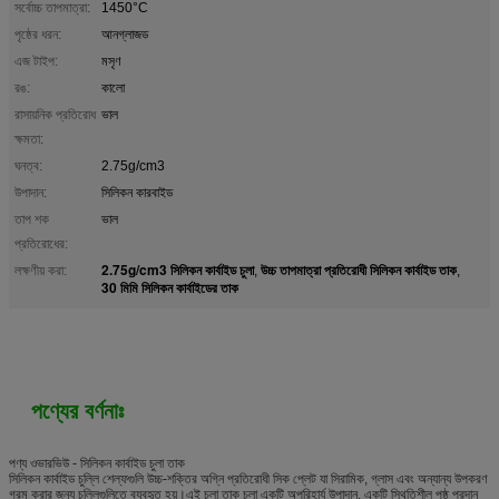
সর্বোচ্চ তাপমাত্রা:
1450°C
পৃষ্ঠের ধরন:
আনগ্লাজড
এজ টাইপ:
মসৃণ
রঙ:
কালো
রাসায়নিক প্রতিরোধ
ভাল
ক্ষমতা:
ঘনত্ব:
2.75g/cm3
উপাদান:
সিলিকন কারবাইড
তাপ শক
ভাল
প্রতিরোধের:
2.75g/cm3 সিলিকন কার্বাইড চুলা
উচ্চ তাপমাত্রা প্রতিরোধী সিলিকন কার্বাইড তাক
লক্ষণীয় করা:
,
,
30 মিমি সিলিকন কার্বাইডের তাক
পণ্যের বর্ণনাঃ
পণ্য ওভারভিউ - সিলিকন কার্বাইড চুলা তাক
সিলিকন কার্বাইড চুল্লি শেল্ফগুলি উচ্চ-শক্তির অগ্নি প্রতিরোধী সিক প্লেট যা সিরামিক, গ্লাস এবং অন্যান্য উপকরণ
গরম করার জন্য চুল্লিগুলিতে ব্যবহৃত হয়।এই চুলা তাক চুলা একটি অপরিহার্য উপাদান, একটি স্থিতিশীল পৃষ্ঠ প্রদান