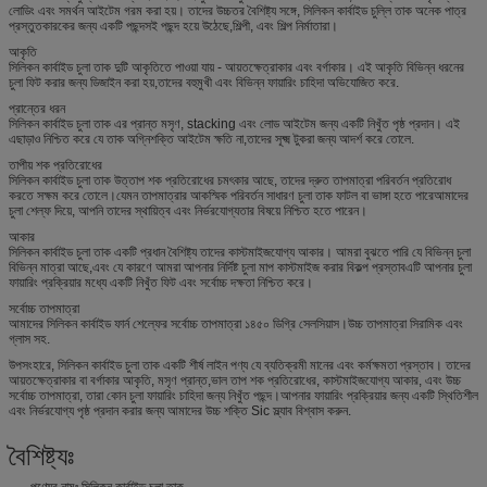
লোডিং এবং সমর্থন আইটেম গরম করা হয়। তাদের উচ্চতর বৈশিষ্ট্য সঙ্গে, সিলিকন কার্বাইড চুল্লি তাক অনেক পাত্র
প্রস্তুতকারকের জন্য একটি পছন্দসই পছন্দ হয়ে উঠেছে,শিল্পী, এবং শিল্প নির্মাতারা।
আকৃতি
সিলিকন কার্বাইড চুলা তাক দুটি আকৃতিতে পাওয়া যায় - আয়তক্ষেত্রাকার এবং বর্গাকার। এই আকৃতি বিভিন্ন ধরনের
চুলা ফিট করার জন্য ডিজাইন করা হয়,তাদের বহুমুখী এবং বিভিন্ন ফায়ারিং চাহিদা অভিযোজিত করে.
প্রান্তের ধরন
সিলিকন কার্বাইড চুলা তাক এর প্রান্ত মসৃণ, stacking এবং লোড আইটেম জন্য একটি নিখুঁত পৃষ্ঠ প্রদান। এই
এছাড়াও নিশ্চিত করে যে তাক অগ্নিশক্তি আইটেম ক্ষতি না,তাদের সূক্ষ্ম টুকরা জন্য আদর্শ করে তোলে.
তাপীয় শক প্রতিরোধের
সিলিকন কার্বাইড চুলা তাক উত্তাপ শক প্রতিরোধের চমৎকার আছে, তাদের দ্রুত তাপমাত্রা পরিবর্তন প্রতিরোধ
করতে সক্ষম করে তোলে।যেমন তাপমাত্রার আকস্মিক পরিবর্তন সাধারণ চুলা তাক ফাটল বা ভাঙ্গা হতে পারেআমাদের
চুলা শেল্ফ দিয়ে, আপনি তাদের স্থায়িত্ব এবং নির্ভরযোগ্যতার বিষয়ে নিশ্চিত হতে পারেন।
আকার
সিলিকন কার্বাইড চুলা তাক একটি প্রধান বৈশিষ্ট্য তাদের কাস্টমাইজযোগ্য আকার। আমরা বুঝতে পারি যে বিভিন্ন চুলা
বিভিন্ন মাত্রা আছে,এবং যে কারণে আমরা আপনার নির্দিষ্ট চুলা মাপ কাস্টমাইজ করার বিকল্প প্রস্তাবএটি আপনার চুলা
ফায়ারিং প্রক্রিয়ার মধ্যে একটি নিখুঁত ফিট এবং সর্বোচ্চ দক্ষতা নিশ্চিত করে।
সর্বোচ্চ তাপমাত্রা
আমাদের সিলিকন কার্বাইড ফার্ন শেল্ফের সর্বোচ্চ তাপমাত্রা ১৪৫০ ডিগ্রি সেলসিয়াস।উচ্চ তাপমাত্রা সিরামিক এবং
গ্লাস সহ.
উপসংহারে, সিলিকন কার্বাইড চুলা তাক একটি শীর্ষ লাইন পণ্য যে ব্যতিক্রমী মানের এবং কর্মক্ষমতা প্রস্তাব। তাদের
আয়তক্ষেত্রাকার বা বর্গাকার আকৃতি, মসৃণ প্রান্ত,ভাল তাপ শক প্রতিরোধের, কাস্টমাইজযোগ্য আকার, এবং উচ্চ
সর্বোচ্চ তাপমাত্রা, তারা কোন চুলা ফায়ারিং চাহিদা জন্য নিখুঁত পছন্দ।আপনার ফায়ারিং প্রক্রিয়ার জন্য একটি স্থিতিশীল
এবং নির্ভরযোগ্য পৃষ্ঠ প্রদান করার জন্য আমাদের উচ্চ শক্তি Sic স্ল্যাব বিশ্বাস করুন.
বৈশিষ্ট্যঃ
পণ্যের নামঃ সিলিকন কার্বাইড চুলা তাক