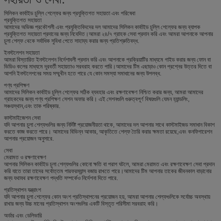
সিলিকন কার্বাইড চুল্লি শেল্ফের জন্য প্রযুক্তিগত সহায়তা এবং পরিষেবা
প্রযুক্তিগত সহায়তা
আমাদের অভিজ্ঞ প্রকৌশলী এবং প্রযুক্তিবিদদের দল আমাদের সিলিকন কার্বাইড চুল্লি শেল্ফের জন্য ব্যাপক
প্রযুক্তিগত সহায়তা প্রদানের জন্য নিবেদিত।আমরা ২৪/৭ গ্রাহক সেবা প্রদান করি এবং আমরা আপনাকে আপনার
চুলা শেল্ফ থেকে সর্বাধিক সুবিধা পেতে সাহায্য করার জন্য প্রতিশ্রুতিবদ্ধ.
ইনস্টলেশন সহায়তা
আমরা বিস্তারিত ইনস্টলেশন নির্দেশাবলী প্রদান করি এবং আপনাকে প্রক্রিয়াটির মাধ্যমে গাইড করার জন্য ফোন বা
ভিডিও কলের মাধ্যমে দূরবর্তী সহায়তাও সরবরাহ করতে পারি।আমাদের টিম এছাড়াও কোন প্রশ্নের উত্তর দিতে বা
আপনি ইনস্টলেশনের সময় সম্মুখীন হতে পারে যে কোন সমস্যা সমাধানের জন্য উপলব্ধ.
পণ্য প্রশিক্ষণ
আমাদের সিলিকন কার্বাইড চুল্লি শেল্ফের সঠিক ব্যবহার এবং রক্ষণাবেক্ষণ নিশ্চিত করার জন্য, আমরা আমাদের
গ্রাহকদের জন্য পণ্য প্রশিক্ষণ সেশন অফার করি। এই সেশনগুলি গুরুত্বপূর্ণ বিষয়গুলি যেমন হ্যান্ডলিং,
সঞ্চয়স্থান,এবং তাক পরিষ্কার.
কাস্টমাইজেশন সেবা
যদি আপনার চুলা শেল্ফগুলির জন্য নির্দিষ্ট প্রয়োজনীয়তা থাকে, আমাদের দল আপনার সাথে কাস্টমাইজড সমাধান বিকাশ
করতে কাজ করতে পারে। আমাদের বিভিন্ন আকার, আকৃতিতে শেল্ফ তৈরি করার ক্ষমতা রয়েছে,এবং কনফিগারেশন
আপনার প্রয়োজন অনুসারে.
সেবা
মেরামত ও রক্ষণাবেক্ষণ
আপনার সিলিকন কার্বাইড চুলা শেল্ফগুলির কোনো ক্ষতি বা পরাগ ঘটলে, আমরা মেরামত এবং রক্ষণাবেক্ষণ সেবা প্রদান
করি যাতে তারা তাদের সর্বোত্তম পারফরম্যান্স বজায় রাখতে পারে।আমাদের টিম আপনার তাকের জীবনকাল বাড়ানোর
জন্য যথাযথ রক্ষণাবেক্ষণ পদ্ধতি সম্পর্কেও নির্দেশনা দিতে পারে.
প্রতিস্থাপন যন্ত্রাংশ
যদি আপনার চুলা শেল্ফের কোন অংশ প্রতিস্থাপনের প্রয়োজন হয়, আমরা আপনার শেল্ফগুলিকে সর্বোচ্চ অবস্থায়
রাখার জন্য উচ্চ মানের প্রতিস্থাপন অংশগুলির একটি বিস্তৃত পরিসীমা সরবরাহ করি।
অর্ডার এবং ডেলিভারি