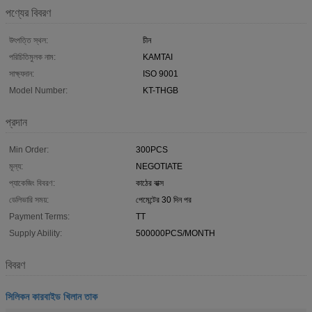
পণ্যের বিবরণ
উৎপত্তি স্থল:
চীন
পরিচিতিমুলক নাম:
KAMTAI
সাক্ষ্যদান:
ISO 9001
Model Number:
KT-THGB
প্রদান
Min Order:
300PCS
মূল্য:
NEGOTIATE
প্যাকেজিং বিবরণ:
কাঠের বাক্স
ডেলিভারি সময়:
পেমেন্টের 30 দিন পর
Payment Terms:
TT
Supply Ability:
500000PCS/MONTH
বিবরণ
সিলিকন কারবাইড খিলান তাক