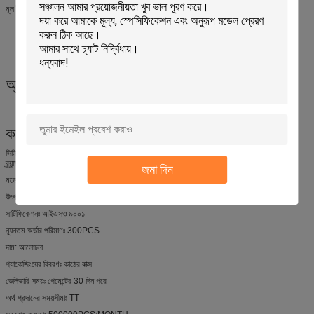
মূল বৈশিষ্ট্য:
অগ্নি প্রতিরোধী সিলিকন কার্বাইড চুলা তাক
উচ্চ-শক্তি সিলিকন কার্বাইড চুলা তাক
উচ্চ তাপমাত্রা প্রতিরোধী সিলিকন কার্বাইড চুল্লি তাক
অ্যাপ্লিকেশনঃ
.
কাস্টমাইজেশনঃ
সিলিকন কার্বাইড চুল্লি তাক জন্য কাস্টমাইজেশন সেবা
ব্র্যান্ড নামঃ কামতাই
জমা দিন
মডেল নম্বরঃ KT-THGB
উৎপত্তিস্থল: চীন
সার্টিফিকেশনঃ আইএসও ৯০০১
ন্যূনতম অর্ডার পরিমাণঃ 300PCS
দাম: আলোচনা
প্যাকেজিংয়ের বিবরণঃ কাঠের বাক্স
ডেলিভারি সময়ঃ পেমেন্টের 30 দিন পরে
অর্থ প্রদানের সময়সীমাঃ TT