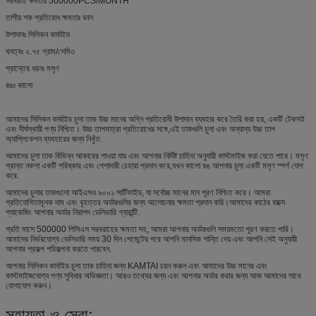
সরবরাহ ক্ষমতাঃ 500000PCS/MONTH
তাপীয় শক প্রতিরোধ ক্ষমতাঃ ভাল
উপাদানঃ সিলিকন কার্বাইড
ঘনত্বঃ ২.৭৫ গ্রাম/সেমি৩
প্রান্তের ধরনঃ মসৃণ
রঙঃ কালো
আমাদের সিলিকন কার্বাইড চুলা তাক উচ্চ মানের অগ্নি প্রতিরোধী উপাদান ব্যবহার করে তৈরি করা হয়, একটি টেকসই
এবং দীর্ঘস্থায়ী পণ্য নিশ্চিত। উচ্চ তাপমাত্রা প্রতিরোধের সঙ্গে,এই তাকগুলি চুলা এবং অন্যান্য উচ্চ তাপ
অ্যাপ্লিকেশন ব্যবহারের জন্য নিখুঁত.
আমাদের চুলা তাক বিভিন্ন আকারের পাওয়া যায় এবং আপনার নির্দিষ্ট চাহিদা অনুযায়ী কাস্টমাইজ করা যেতে পারে। মসৃণ
প্রান্ত নকশা একটি পরিষ্কার এবং পেশাদারী চেহারা প্রদান করে,যখন কালো রঙ আপনার চুলা একটি মসৃণ স্পর্শ যোগ
করে.
আমাদের চুলার তাকগুলো আইএসও ৯০০১ সার্টিফাইড, যা সর্বোচ্চ মানের মান পূরণ নিশ্চিত করে। আমরা
প্রতিযোগিতামূলক দাম এবং বৃহত্তর অর্ডারগুলির জন্য আলোচনার ক্ষমতা প্রদান করি।আমাদের কাঠের বাক্সে
প্যাকেজিং আপনার অর্ডার নিরাপদ ডেলিভারি গ্যারান্টি.
প্রতি মাসে 500000 পিসিএস সরবরাহের ক্ষমতা সহ, আমরা আপনার অর্ডারগুলি সময়মতো পূরণ করতে পারি।
আমাদের নির্ভরযোগ্য ডেলিভারি সময় 30 দিন পেমেন্টের পরে আপনি মানসিক শান্তি দেয় এবং আপনি সেই অনুযায়ী
আপনার প্রকল্প পরিকল্পনা করতে পারবেন.
আপনার সিলিকন কার্বাইড চুলা তাক চাহিদা জন্য KAMTAI চয়ন করুন এবং আমাদের উচ্চ মানের এবং
কাস্টমাইজযোগ্য পণ্য সুবিধার অভিজ্ঞতা। আরও তথ্যের জন্য এবং আপনার অর্ডার করার জন্য আজ আমাদের সাথে
যোগাযোগ করুন।
সহায়তা ও সেবা: