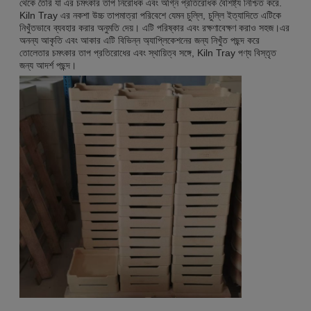
থেকে তৈরি যা এর চমৎকার তাপ নিরোধক এবং অগ্নি প্রতিরোধক বৈশিষ্ট্য নিশ্চিত করে.
Kiln Tray এর নকশা উচ্চ তাপমাত্রা পরিবেশে যেমন চুল্লি, চুল্লি ইত্যাদিতে এটিকে
নিখুঁতভাবে ব্যবহার করার অনুমতি দেয়। এটি পরিষ্কার এবং রক্ষণাবেক্ষণ করাও সহজ।এর
অনন্য আকৃতি এবং আকার এটি বিভিন্ন অ্যাপ্লিকেশনের জন্য নিখুঁত পছন্দ করে
তোলেতার চমৎকার তাপ প্রতিরোধের এবং স্থায়িত্ব সঙ্গে, Kiln Tray পণ্য বিস্তৃত
জন্য আদর্শ পছন্দ।