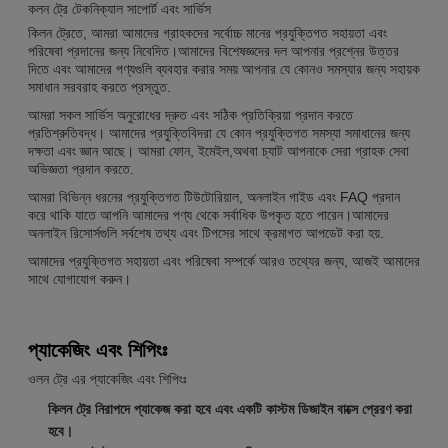
কলন ট্রে টেকনিক্যাল সাপোর্ট এবং সার্ভিস
কিলন ট্রেতে, আমরা আমাদের গ্রাহকদের সর্বোচ্চ মানের প্রযুক্তিগত সহায়তা এবং
পরিষেবা প্রদানের জন্য নিবেদিত।আমাদের বিশেষজ্ঞদের দল আপনার প্রশ্নের উত্তর
দিতে এবং আমাদের পণ্যগুলি ব্যবহার করার সময় আপনার যে কোনও সমস্যার জন্য সহায়ক
সমাধান সরবরাহ করতে প্রস্তুত.
আমরা সকল সার্ভিস অনুরোধের দ্রুত এবং সঠিক প্রতিক্রিয়া প্রদান করতে
প্রতিশ্রুতিবদ্ধ। আমাদের প্রযুক্তিবিদরা যে কোন প্রযুক্তিগত সমস্যা সমাধানের জন্য
দক্ষতা এবং জ্ঞান আছে। আমরা ফোন, ইমেইল,অথবা চ্যাট আপনাকে সেরা গ্রাহক সেবা
অভিজ্ঞতা প্রদান করতে.
আমরা বিভিন্ন ধরনের প্রযুক্তিগত টিউটোরিয়াল, অনলাইন গাইড এবং FAQ প্রদান
করে থাকি যাতে আপনি আমাদের পণ্য থেকে সর্বাধিক উপকৃত হতে পারেন।আমাদের
অনলাইন রিসোর্সগুলি সর্বশেষ তথ্য এবং টিপসের সাথে ক্রমাগত আপডেট করা হয়.
আমাদের প্রযুক্তিগত সহায়তা এবং পরিষেবা সম্পর্কে আরও তথ্যের জন্য, আজই আমাদের
সাথে যোগাযোগ করুন।
প্যাকেজিং এবং শিপিংঃ
ওলন ট্রে এর প্যাকেজিং এবং শিপিংঃ
কিলন ট্রে নিরাপদে প্যাকেজ করা হবে এবং একটি কাস্টম ডিজাইন বাক্সে প্রেরণ করা
হবে।