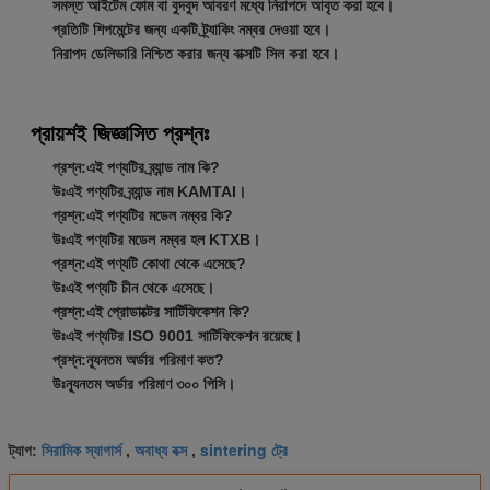
সমস্ত আইটেম ফোম বা বুদবুদ আবরণ মধ্যে নিরাপদে আবৃত করা হবে।
প্রতিটি শিপমেন্টের জন্য একটি ট্র্যাকিং নম্বর দেওয়া হবে।
নিরাপদ ডেলিভারি নিশ্চিত করার জন্য বাক্সটি সিল করা হবে।
প্রায়শই জিজ্ঞাসিত প্রশ্নঃ
প্রশ্ন:
এই পণ্যটির ব্র্যান্ড নাম কি?
উঃ
এই পণ্যটির ব্র্যান্ড নাম KAMTAI।
প্রশ্ন:
এই পণ্যটির মডেল নম্বর কি?
উঃ
এই পণ্যটির মডেল নম্বর হল KTXB।
প্রশ্ন:
এই পণ্যটি কোথা থেকে এসেছে?
উঃ
এই পণ্যটি চীন থেকে এসেছে।
প্রশ্ন:
এই প্রোডাক্টের সার্টিফিকেশন কি?
উঃ
এই পণ্যটির ISO 9001 সার্টিফিকেশন রয়েছে।
প্রশ্ন:
ন্যূনতম অর্ডার পরিমাণ কত?
উঃ
ন্যূনতম অর্ডার পরিমাণ ৩০০ পিসি।
সিরামিক স্যাগার্স
অবাধ্য বক্স
sintering ট্রে
ট্যাগ:
,
,