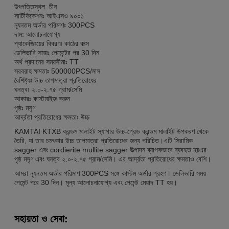
উৎপত্তিস্থল: চীন
সার্টিফিকেশনঃ আইএসও ৯০০১
ন্যূনতম অর্ডার পরিমাণঃ 300PCS
দাম: আলোচনাযোগ্য
প্যাকেজিংয়ের বিবরণঃ কাঠের বাক্স
ডেলিভারি সময়ঃ পেমেন্টের পর 30 দিন
অর্থ প্রদানের সময়সীমাঃ TT
সরবরাহ ক্ষমতাঃ 500000PCS/মাস
বৈশিষ্ট্যঃ উচ্চ তাপমাত্রা প্রতিরোধের
ঘনত্বঃ ২.০-২.৭৫ গ্রাম/সেমি
আকারঃ কাস্টমাইজ করুন
পৃষ্ঠঃ মসৃণ
আর্দ্রতা প্রতিরোধের ক্ষমতাঃ উচ্চ
KAMTAI KTXB করন্ডম মালাইট স্যাগার উচ্চ-গ্রেড করন্ডম মালাইট উপকরণ থেকে
তৈরি, যা তার চমৎকার উচ্চ তাপমাত্রা প্রতিরোধের জন্য পরিচিত।এটি সিরামিক
sagger এবং cordierite mullite sagger উত্পাদন ব্যাপকভাবে ব্যবহৃত হয়এর
পৃষ্ঠ মসৃণ এবং ঘনত্ব ২.০-২.৭৫ গ্রাম/সেমি। এর আর্দ্রতা প্রতিরোধের ক্ষমতাও বেশি।
আমরা ন্যূনতম অর্ডার পরিমাণ 300PCS সঙ্গে কাস্টম অর্ডার গ্রহণ। ডেলিভারি সময়
পেমেন্ট পরে 30 দিন। মূল্য আলোচনাযোগ্য এবং পেমেন্ট মেয়াদ TT হয়।
সহায়তা ও সেবা: