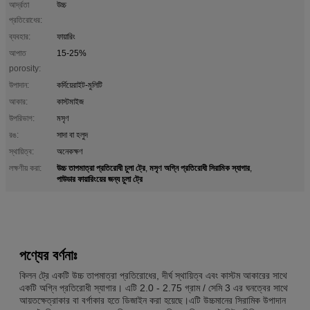
আর্দ্রতা
উচ্চ
প্রতিরোধের:
ব্যবহার:
ফায়ারিং
আপাত
15-25%
porosity:
উপাদান:
কর্দিয়েরাইট-মুলিটি
আকার:
কাস্টমাইজ
উপরিভাগ:
মসৃণ
রঙ:
সাদা বা হলুদ
স্থায়িত্ব:
অনেকক্ষণ
উচ্চ তাপমাত্রা প্রতিরোধী চুলা ট্রে
মসৃণ অগ্নি প্রতিরোধী সিরামিক স্যাগার
লক্ষণীয় করা:
,
,
পাউডার ফায়ারিংয়ের জন্য চুলা ট্রে
পণ্যের বর্ণনাঃ
কিলন ট্রে একটি উচ্চ তাপমাত্রা প্রতিরোধের, দীর্ঘ স্থায়িত্ব এবং কাস্টম আকারের সাথে
একটি অগ্নি প্রতিরোধী স্যাগার। এটি 2.0 - 2.75 গ্রাম / সেমি 3 এর ঘনত্বের সাথে
আয়তক্ষেত্রাকার বা বর্গাকার হতে ডিজাইন করা হয়েছে।এটি উচ্চমানের সিরামিক উপাদান