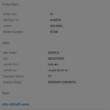
পণ্যের বিবরণ
উৎপত্তি স্থল:
চীন
পরিচিতিমুলক নাম:
KAMTAI
সাক্ষ্যদান:
ISO 9001
Model Number:
KTXB
প্রদান
Min Order:
300PCS
মূল্য:
NEGOTIATE
প্যাকেজিং বিবরণ:
কাঠের বাক্স
ডেলিভারি সময়:
পেমেন্টের 30 দিন পর
Payment Terms:
TT
Supply Ability:
500000PCS/MONTH
বিবরণ
অগ্নি প্রতিরোধী স্যাগার