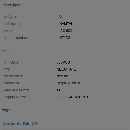
পণ্যের বিবরণ
উৎপত্তি স্থল:
চীন
পরিচিতিমুলক নাম:
KAMTAI
সাক্ষ্যদান:
ISO 9001
Model Number:
KTJQS
প্রদান
Min Order:
300PCS
মূল্য:
NEGOTIATE
প্যাকেজিং বিবরণ:
কাঠের বাক্স
ডেলিভারি সময়:
পেমেন্টের 30 দিন পর
Payment Terms:
TT
Supply Ability:
500000PCS/MONTH
বিবরণ
Cordierite Kiln তাক