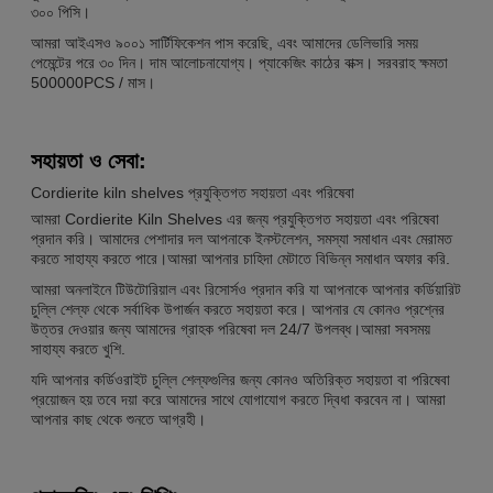
৩০০ পিসি।
আমরা আইএসও ৯০০১ সার্টিফিকেশন পাস করেছি, এবং আমাদের ডেলিভারি সময়
পেমেন্টের পরে ৩০ দিন। দাম আলোচনাযোগ্য। প্যাকেজিং কাঠের বাক্স। সরবরাহ ক্ষমতা
500000PCS / মাস।
সহায়তা ও সেবা:
Cordierite kiln shelves প্রযুক্তিগত সহায়তা এবং পরিষেবা
আমরা Cordierite Kiln Shelves এর জন্য প্রযুক্তিগত সহায়তা এবং পরিষেবা
প্রদান করি। আমাদের পেশাদার দল আপনাকে ইনস্টলেশন, সমস্যা সমাধান এবং মেরামত
করতে সাহায্য করতে পারে।আমরা আপনার চাহিদা মেটাতে বিভিন্ন সমাধান অফার করি.
আমরা অনলাইনে টিউটোরিয়াল এবং রিসোর্সও প্রদান করি যা আপনাকে আপনার কর্ডিয়ারিট
চুল্লি শেল্ফ থেকে সর্বাধিক উপার্জন করতে সহায়তা করে। আপনার যে কোনও প্রশ্নের
উত্তর দেওয়ার জন্য আমাদের গ্রাহক পরিষেবা দল 24/7 উপলব্ধ।আমরা সবসময়
সাহায্য করতে খুশি.
যদি আপনার কর্ডিওরাইট চুল্লি শেল্ফগুলির জন্য কোনও অতিরিক্ত সহায়তা বা পরিষেবা
প্রয়োজন হয় তবে দয়া করে আমাদের সাথে যোগাযোগ করতে দ্বিধা করবেন না। আমরা
আপনার কাছ থেকে শুনতে আগ্রহী।