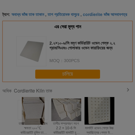
অবাধ্য ভাঁজ তাক তাকান
তাপ প্রতিরোধক বালুচর
cordierite ভাঁজ আসবাবপত্র
ট্যাগ:
,
,
এর সেরা মূল্য পান
2.২×১০-৬/সি মসৃণ কর্ডিয়ারিট ওভেন শেল্ফ ২.২
গ্রাম/সিএম৩ গোলাকার ওভেন ফায়ারিংয়ের জন্য
MOQ：
300PCS
চালিয়ে
Cordierite Kiln তাক
অধিক
তাপীয় অভিঘাত প্রতিরোধ
তাপীয় সম্প্রসারণ সহগ
পারফরেটেড কর্ডিওরাইট
উচ্চ তাপমাত্
ক্ষমতা ২০০°C
2.2 × 10-6 সি
মালাইট ওভেন শেল্ফ উচ্চ
উপযুক্ত তাপীয়
কর্ডিয়েরাইট চুল্লি তাক
কর্ডিয়রাইট মালাইট চুলা
স্থায়িত্বের শেল্ফ উচ্চ
সহগ 2.2 