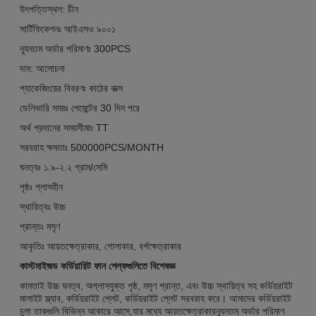
উৎপত্তিস্থল: চীন
সার্টিফিকেশনঃ আইএসও ৯০০১
ন্যূনতম অর্ডার পরিমাণঃ 300PCS
দাম: আলোচনা
প্যাকেজিংয়ের বিবরণঃ কাঠের বাক্স
ডেলিভারি সময়ঃ পেমেন্টের 30 দিন পরে
অর্থ প্রদানের সময়সীমাঃ TT
সরবরাহ ক্ষমতাঃ 500000PCS/MONTH
ঘনত্বঃ ১.৯-২.২ গ্রাম/সেমি
পৃষ্ঠঃ গ্লাসহীন
স্থায়িত্বঃ উচ্চ
প্রান্তঃ মসৃণ
আকৃতিঃ আয়তক্ষেত্রাকার, গোলাকার, বর্গক্ষেত্রাকার
কাস্টমাইজড কর্ডিয়ারিট ফান শেল্ফগুলিতে বিশেষজ্ঞ
কামতাই উচ্চ ঘনত্ব, অগ্লাসযুক্ত পৃষ্ঠ, মসৃণ প্রান্ত, এবং উচ্চ স্থায়িত্ব সহ কর্ডিয়রাইট
মালাইট স্ল্যাব, কর্ডিয়রাইট প্লেট, কর্ডিয়রাইট প্লেট সরবরাহ করে। আমাদের কর্ডিয়রাইট
চুলা তাকগুলি বিভিন্ন আকারে আসে,যার মধ্যে আয়তক্ষেত্রাকারন্যূনতম অর্ডার পরিমাণ