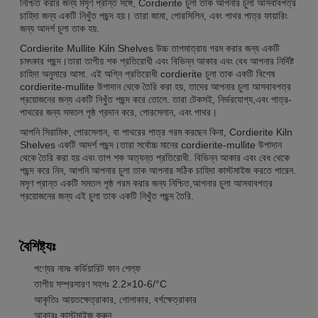
নিশ্চিত করার জন্য মসৃণ প্রান্ত সঙ্গে, Cordierite চুলা তাক আপনার চুলা আসবাবপত্র
চাহিদা জন্য একটি নিখুঁত পছন্দ হয়। তারা জামা, পোরসিলিন, এবং পাথর পাত্র ফায়ারিং
জন্য আদর্শ চুলা তাক হয়.
Cordierite Mullite Kiln Shelves উচ্চ তাপমাত্রায় গরম করার জন্য একটি
চমৎকার পছন্দ।তারা তাপীয় শক প্রতিরোধী এবং বিভিন্ন আকার এবং বেধ আপনার নির্দিষ্ট
চাহিদা অনুসারে আসা. এই অগ্নি প্রতিরোধী cordierite চুলা তাক একটি বিশেষ
cordierite-mullite উপাদান থেকে তৈরি করা হয়, তাদের আপনার চুলা আসবাবপত্র
প্রয়োজনের জন্য একটি নিখুঁত পছন্দ করে তোলে. তারা টেকসই, নির্ভরযোগ্য,এবং পাত্র-
পাথরের জন্য সমতল পৃষ্ঠ প্রদান করে, পোরসেলান, এবং পাথর।
আপনি সিরামিক, পোরসেলান, বা পাথরের পাত্র গরম করছেন কিনা, Cordierite Kiln
Shelves একটি আদর্শ পছন্দ।তারা সর্বোচ্চ মানের cordierite-mullite উপাদান
থেকে তৈরি করা হয় এবং তাপ শক অত্যন্ত প্রতিরোধী. বিভিন্ন আকার এবং বেধ থেকে
পছন্দ করে নিন, আপনি আপনার চুলা তাক আপনার সঠিক চাহিদা কাস্টমাইজ করতে পারেন.
মসৃণ প্রান্ত একটি সমতল পৃষ্ঠ গরম করার জন্য নিশ্চিত,আপনার চুলা আসবাবপত্র
প্রয়োজনের জন্য এই চুলা তাক একটি নিখুঁত পছন্দ তৈরি.
বৈশিষ্ট্যঃ
পণ্যের নামঃ কর্ডিয়ারিট ফান শেল্ফ
তাপীয় সম্প্রসারণ সহগঃ 2.2×10-6/°C
আকৃতিঃ আয়তক্ষেত্রাকার, গোলাকার, বর্গক্ষেত্রাকার
আকারঃ কাস্টমাইজ করুন