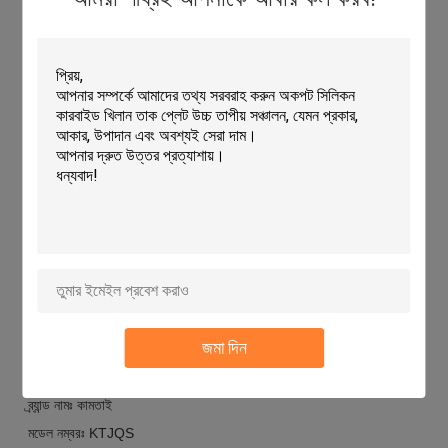
উপাদান
কর্ডিয়ারিট-মুলিট
অ্যাপ্লিকেশনঃ
কামতাই কেটিজেকিউএস কর্ডিয়ারিট ফায়ার শেল্ফগুলি উচ্চ তাপমাত্রা সহ্য করতে এবং
ফায়ারওয়্যারের জন্য স্থিতিশীল সমর্থন সরবরাহ করার জন্য উপযুক্ত।এই cordierite
mullite slabs ISO 9001 দ্বারা প্রত্যয়িত হয় এবং একটি উচ্চ স্থায়িত্ব আছে.
এর প্রান্ত মসৃণ এবং পৃষ্ঠটি গ্লাসহীন। কামতাই কেটিজেকিউএস কর্ডিয়ারিট চুল্লি
শেল্ফের রঙ সাদা বা হলুদ হয়।Cordierite প্লেট আকার কাস্টমাইজযোগ্য এবং
সর্বনিম্ন অর্ডার পরিমাণ 300PCS হয়. দাম আলোচনাযোগ্য এবং ডেলিভারি সময় পেমেন্ট
পরে 30 দিন। পেমেন্ট শর্তাবলী TT এবং সরবরাহ ক্ষমতা 500000PCS / মাস।
প্যাকেজিং কাঠের বাক্স।KAMTAI KTJQS Cordierite Kiln শেল্ফ সিরামিক শিল্পে
ব্যাপকভাবে ব্যবহৃত হয়, গবেষণাগার এবং বিজ্ঞান গবেষণা ফায়ারিং এবং sintering
জন্য।
কাস্টমাইজেশনঃ
জমা দিন
কাস্টমাইজড Cordierite চুল্লি তাক
ব্র্যান্ড নামঃ কামতাই
মডেল নম্বরঃ KTJQS