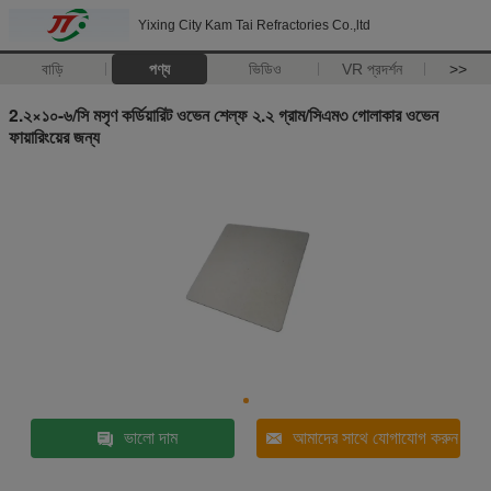
Yixing City Kam Tai Refractories Co.,ltd
বাড়ি
পণ্য
ভিডিও
VR প্রদর্শন
>>
2.২×১০-৬/সি মসৃণ কর্ডিয়ারিট ওভেন শেল্ফ ২.২ গ্রাম/সিএম৩ গোলাকার ওভেন
ফায়ারিংয়ের জন্য
ভালো দাম
আমাদের সাথে যোগাযোগ করুন