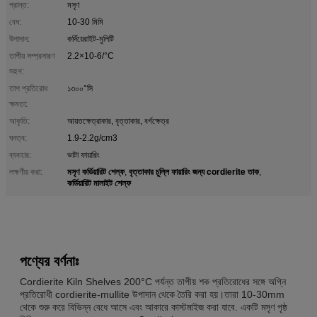
প্রান্ত:
মসৃণ
বেধ:
10-30 মিমি
উপাদান:
কর্দিয়েরাইট-মুলিটি
তাপীয় সম্প্রসারণ
2.2×10-6/°C
সহগ:
তাপ প্রতিরোধ
১৩০০°সি
ক্ষমতা:
আকৃতি:
আয়তক্ষেত্রাকার, বৃত্তাকার, বর্গক্ষেত্র
ঘনত্ব:
1.9-2.2g/cm3
ব্যবহার:
ভাটা ফায়ারিং
মসৃণ কর্ডিয়ারিট শেল্ফ
বৃত্তাকার চুল্লি ফায়ারিং জন্য cordierite তাক
লক্ষণীয় করা:
,
,
কর্ডিয়ারিট মালাইট শেল্ফ
পণ্যের বর্ণনাঃ
Cordierite Kiln Shelves 200°C পর্যন্ত তাপীয় শক প্রতিরোধের সঙ্গে অগ্নি
প্রতিরোধী cordierite-mullite উপাদান থেকে তৈরি করা হয়।তারা 10-30mm
থেকে শুরু করে বিভিন্ন বেধে আসে এবং আকারে কাস্টমাইজ করা যাবে. একটি মসৃণ পৃষ্ঠ