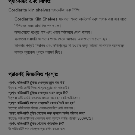
প্যাকেজিং এবং শিপিংঃ
Cordierite kiln shelves প্যাকেজিং এবং শিপিং
Cordierite Kiln Shelves সাবধানে শক্ত কার্ডবোর্ড বাক্সে প্যাক করা হবে যাতে
শিপিংয়ের সময় তারা নিরাপদ থাকে।
বাক্সগুলোতে পণ্যের নাম এবং ওজন স্পষ্টভাবে লেখা থাকবে।
বাক্সগুলো সরাসরি আমাদের গুদাম থেকে আপনার অবস্থানে পাঠানো হবে।
আপনার পণ্যটি নিরাপদ এবং ক্ষতিগ্রস্ত না হওয়ার জন্য আমরা আপনাকে অবিলম্বে
সমস্ত প্যাকেজ খুলতে পরামর্শ দিই।
প্রায়শই জিজ্ঞাসিত প্রশ্নঃ
প্রশ্ন: কর্ডিওরাইট চুল্লির শেল্ফের ব্র্যান্ড নাম কি?
উত্তর: কর্ডিয়েরাইট ফিন শেল্ফের ব্র্যান্ড নাম কামতাই।
প্রশ্ন: কর্ডিওরাইট চুল্লির শেল্ফের মডেল নম্বর কি?
উত্তরঃ কর্ডিয়েরাইট ফানেলের মডেল নম্বর হল কেটিজেকিউএস।
প্রশ্ন: কর্ডিওরাইট ফানেল শেল্ফগুলি কোথায় তৈরি করা হয়?
উত্তর: কর্ডিয়েরাইট ফিনের শেল্ফগুলো চীনে তৈরি করা হয়।
প্রশ্ন: কর্ডিওরাইট চুল্লি শেল্ফের জন্য ন্যূনতম অর্ডার পরিমাণ কত?
উত্তরঃ কর্ডিওরাইট চুলা শেল্ফের জন্য ন্যূনতম অর্ডার পরিমাণ 300PCS।
প্রশ্ন: কর্ডিওরাইট চুল্লি শেল্ফের প্যাকেজিং কি?
উঃ কর্ডিওরাইট ফান শেল্ফের প্যাকেজিং কাঠের বাক্স।