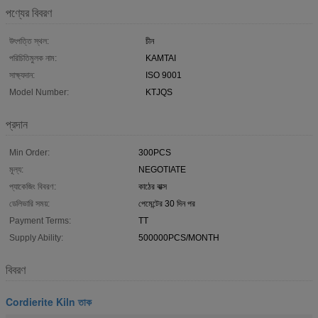
পণ্যের বিবরণ
উৎপত্তি স্থল:
চীন
পরিচিতিমুলক নাম:
KAMTAI
সাক্ষ্যদান:
ISO 9001
Model Number:
KTJQS
প্রদান
Min Order:
300PCS
মূল্য:
NEGOTIATE
প্যাকেজিং বিবরণ:
কাঠের বাক্স
ডেলিভারি সময়:
পেমেন্টের 30 দিন পর
Payment Terms:
TT
Supply Ability:
500000PCS/MONTH
বিবরণ
Cordierite Kiln তাক