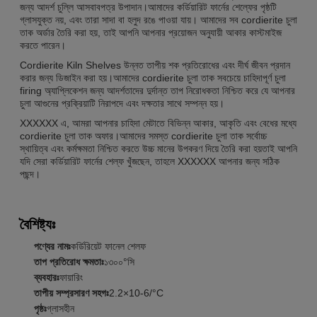
জন্য আদর্শ চুল্লি আসবাবপত্র উপাদান।আমাদের কর্ডিয়ারিট ফার্নের শেল্ফের পৃষ্ঠটি
গ্লাসযুক্ত নয়, এবং তারা সাদা বা হলুদ রঙে পাওয়া যায়। আমাদের সব cordierite চুলা
তাক অর্ডার তৈরি করা হয়, তাই আপনি আপনার প্রয়োজন অনুযায়ী আকার কাস্টমাইজ
করতে পারেন।
Cordierite Kiln Shelves উন্নত তাপীয় শক প্রতিরোধের এবং দীর্ঘ জীবন প্রদান
করার জন্য ডিজাইন করা হয়।আমাদের cordierite চুলা তাক সবচেয়ে চাহিদাপূর্ণ চুলা
firing অ্যাপ্লিকেশন জন্য আদর্শতাদের দুর্দান্ত তাপ নিরোধকতা নিশ্চিত করে যে আপনার
চুলা আগুনের প্রক্রিয়াটি নিরাপদে এবং দক্ষতার সাথে সম্পন্ন হয়।
XXXXXX এ, আমরা আপনার চাহিদা মেটাতে বিভিন্ন আকার, আকৃতি এবং বেধের মধ্যে
cordierite চুলা তাক অফার।আমাদের সমস্ত cordierite চুলা তাক সর্বোচ্চ
স্থায়িত্ব এবং কর্মক্ষমতা নিশ্চিত করতে উচ্চ মানের উপকরণ দিয়ে তৈরি করা হয়তাই আপনি
যদি সেরা কর্ডিয়ারিট ফার্নের শেল্ফ খুঁজছেন, তাহলে XXXXXX আপনার জন্য সঠিক
পছন্দ।
বৈশিষ্ট্যঃ
পণ্যের নামঃ
কর্ডিরিয়েট ফানেল শেলফ
তাপ প্রতিরোধ ক্ষমতাঃ
১৩০০°সি
ব্যবহারঃ
ফায়ারিং
তাপীয় সম্প্রসারণ সহগঃ
2.2×10-6/°C
পৃষ্ঠঃ
গ্লাসহীন