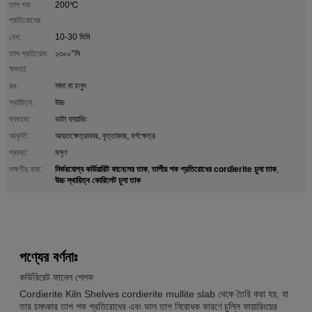
তাপ শক
200℃
প্রতিরোধের:
বেধ:
10-30 মিমি
তাপ প্রতিরোধ
১৩০০°সি
ক্ষমতা:
রঙ:
সাদা বা হলুদ
স্থায়িত্ব:
উচ্চ
ব্যবহার:
ভাটা ফায়ারিং
আকৃতি:
আয়তক্ষেত্রাকার, বৃত্তাকার, বর্গক্ষেত্র
প্রান্ত:
মসৃণ
নির্ভরযোগ্য কর্ডিয়ারিট ফানেলের তাক
তাপীয় শক প্রতিরোধের cordierite চুলা তাক
লক্ষণীয় করা:
,
,
উচ্চ স্থায়িত্ব কোরিলেট চুলা তাক
পণ্যের বর্ণনাঃ
কর্ডিরিয়েট ফানেল শেলফ
Cordierite Kiln Shelves cordierite mullite slab থেকে তৈরি করা হয়, যা
তার চমৎকার তাপ শক প্রতিরোধের এবং ভাল তাপ নিরোধক কারণে চুল্লি ফায়ারিংয়ের