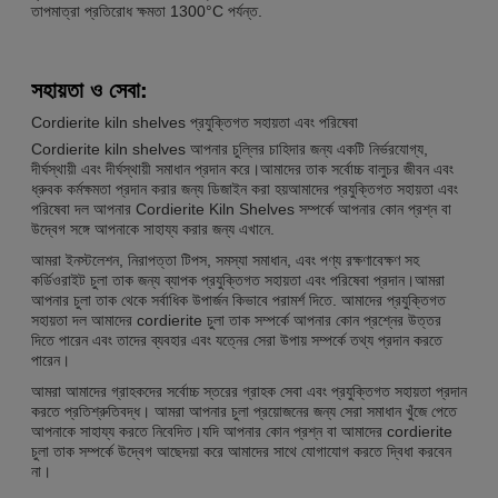
তাপমাত্রা প্রতিরোধ ক্ষমতা 1300°C পর্যন্ত.
সহায়তা ও সেবা:
Cordierite kiln shelves প্রযুক্তিগত সহায়তা এবং পরিষেবা
Cordierite kiln shelves আপনার চুল্লির চাহিদার জন্য একটি নির্ভরযোগ্য,
দীর্ঘস্থায়ী এবং দীর্ঘস্থায়ী সমাধান প্রদান করে।আমাদের তাক সর্বোচ্চ বালুচর জীবন এবং
ধ্রুবক কর্মক্ষমতা প্রদান করার জন্য ডিজাইন করা হয়আমাদের প্রযুক্তিগত সহায়তা এবং
পরিষেবা দল আপনার Cordierite Kiln Shelves সম্পর্কে আপনার কোন প্রশ্ন বা
উদ্বেগ সঙ্গে আপনাকে সাহায্য করার জন্য এখানে.
আমরা ইনস্টলেশন, নিরাপত্তা টিপস, সমস্যা সমাধান, এবং পণ্য রক্ষণাবেক্ষণ সহ
কর্ডিওরাইট চুলা তাক জন্য ব্যাপক প্রযুক্তিগত সহায়তা এবং পরিষেবা প্রদান।আমরা
আপনার চুলা তাক থেকে সর্বাধিক উপার্জন কিভাবে পরামর্শ দিতে. আমাদের প্রযুক্তিগত
সহায়তা দল আমাদের cordierite চুলা তাক সম্পর্কে আপনার কোন প্রশ্নের উত্তর
দিতে পারেন এবং তাদের ব্যবহার এবং যত্নের সেরা উপায় সম্পর্কে তথ্য প্রদান করতে
পারেন।
আমরা আমাদের গ্রাহকদের সর্বোচ্চ স্তরের গ্রাহক সেবা এবং প্রযুক্তিগত সহায়তা প্রদান
করতে প্রতিশ্রুতিবদ্ধ। আমরা আপনার চুলা প্রয়োজনের জন্য সেরা সমাধান খুঁজে পেতে
আপনাকে সাহায্য করতে নিবেদিত।যদি আপনার কোন প্রশ্ন বা আমাদের cordierite
চুলা তাক সম্পর্কে উদ্বেগ আছেদয়া করে আমাদের সাথে যোগাযোগ করতে দ্বিধা করবেন
না।