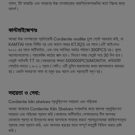
গ্লাস, ইট ফায়ারিং এবং অন্যান্য উচ্চ তাপমাত্রার অ্যাপ্লিকেশনগুলির মতো শিল্পের জন্য
আদর্শ।
কাস্টমাইজেশনঃ
আমরা উচ্চ তাপমাত্রা প্রতিরোধী Cordierite mullite চুলা প্লেট সরবরাহ করি, যা
KAMTAI দ্বারা নির্মিত হয় এবং মডেল নম্বর KTJQS এর সাথে।এটি আইএসও
৯০০১ এর সাথে সার্টিফাইড, এবং তার সর্বনিম্ন অর্ডার পরিমাণ 300PCS হয়। মূল্য
আলোচনাযোগ্য। প্যাকেজিং কাঠের বাক্স হবে। বিতরণ সময় পেমেন্ট পরে 30 দিন হবে।
পেমেন্ট শর্তাবলী TT হয়।সরবরাহের ক্ষমতা 500000PCS/MONTH. কর্ডিয়ারিট
প্লেটের ঘনত্ব ১.৯-২.২ গ্রাম / সেমি। এটি চুল্লি জ্বলানোর জন্য ব্যাপকভাবে ব্যবহৃত
হয়। এগুলি সাধারণত সাদা বা হলুদ রঙে আসে এবং প্রান্তটি মসৃণ হয়।
সহায়তা ও সেবা:
Cordierite kiln shelves প্রযুক্তিগত সহায়তা এবং পরিষেবা
আমরা আমাদের Cordierite Kiln Shelves পণ্যগুলির জন্য ব্যাপক প্রযুক্তিগত
সহায়তা এবং পরিষেবা প্রদান করি।আমাদের সার্টিফাইড পেশাদারদের টিম আপনার
যেকোনো প্রশ্ন বা উদ্বেগের জন্য আপনাকে সাহায্য করতে প্রস্তুতআমরা ব্যক্তিগতকৃত
গ্রাহক সেবা প্রদান করি, এবং আপনার ক্রয়ের সাথে সম্পূর্ণ সন্তুষ্টি নিশ্চিত করার চেষ্টা
করি।