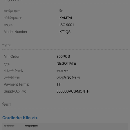
উৎপত্তি স্থল:
চীন
পরিচিতিমুলক নাম:
KAMTAI
সাক্ষ্যদান:
ISO 9001
Model Number:
KTJQS
প্রদান
Min Order:
300PCS
মূল্য:
NEGOTIATE
প্যাকেজিং বিবরণ:
কাঠের বাক্স
ডেলিভারি সময়:
পেমেন্টের 30 দিন পর
Payment Terms:
TT
Supply Ability:
500000PCS/MONTH
বিবরণ
Cordierite Kiln তাক
উপরিভাগ:
আনগ্লাজড