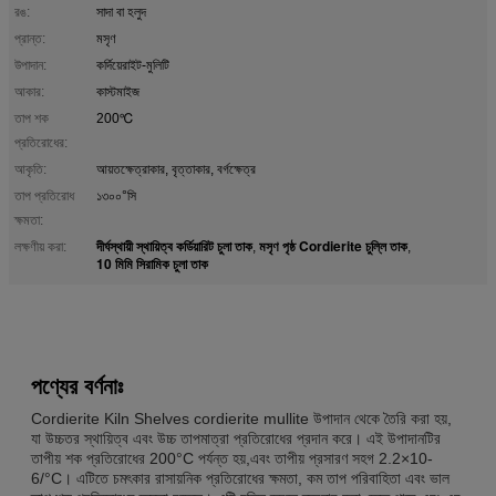
রঙ:
সাদা বা হলুদ
প্রান্ত:
মসৃণ
উপাদান:
কর্দিয়েরাইট-মুলিটি
আকার:
কাস্টমাইজ
তাপ শক
200℃
প্রতিরোধের:
আকৃতি:
আয়তক্ষেত্রাকার, বৃত্তাকার, বর্গক্ষেত্র
তাপ প্রতিরোধ
১৩০০°সি
ক্ষমতা:
দীর্ঘস্থায়ী স্থায়িত্ব কর্ডিয়ারিট চুলা তাক
মসৃণ পৃষ্ঠ Cordierite চুল্লি তাক
লক্ষণীয় করা:
,
,
10 মিমি সিরামিক চুলা তাক
পণ্যের বর্ণনাঃ
Cordierite Kiln Shelves cordierite mullite উপাদান থেকে তৈরি করা হয়,
যা উচ্চতর স্থায়িত্ব এবং উচ্চ তাপমাত্রা প্রতিরোধের প্রদান করে। এই উপাদানটির
তাপীয় শক প্রতিরোধের 200°C পর্যন্ত হয়,এবং তাপীয় প্রসারণ সহগ 2.2×10-
6/°C। এটিতে চমৎকার রাসায়নিক প্রতিরোধের ক্ষমতা, কম তাপ পরিবাহিতা এবং ভাল