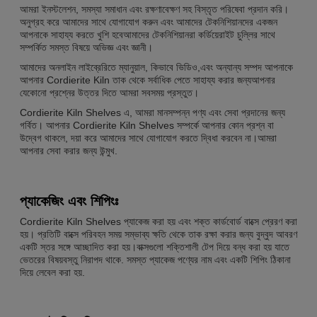
আমরা ইনস্টলেশন, সমস্যা সমাধান এবং রক্ষণাবেক্ষণ সহ বিস্তৃত পরিষেবা প্রদান করি।
অনুগ্রহ করে আমাদের সাথে যোগাযোগ করুন এবং আমাদের টেকনিশিয়ানদের একজন
আপনাকে সাহায্য করতে খুশি হবেআমাদের টেকনিশিয়ানরা কর্ডিয়েরাইট চুল্লির সাথে
সম্পর্কিত সমস্ত বিষয়ে অভিজ্ঞ এবং জ্ঞানী।
আমাদের অনলাইন লাইব্রেরিতে ম্যানুয়াল, কিভাবে ভিডিও,এবং অন্যান্য সম্পদ আপনাকে
আপনার Cordierite Kiln তাক থেকে সর্বাধিক পেতে সাহায্য করার জন্যআপনার
যেকোনো প্রশ্নের উত্তর দিতে আমরা সবসময় প্রস্তুত।
Cordierite Kiln Shelves এ, আমরা মানসম্পন্ন পণ্য এবং সেবা প্রদানের জন্য
গর্বিত। আপনার Cordierite Kiln Shelves সম্পর্কে আপনার কোন প্রশ্ন বা
উদ্বেগ থাকলে, দয়া করে আমাদের সাথে যোগাযোগ করতে দ্বিধা করবেন না।আমরা
আপনার সেবা করার জন্য উন্মুখ.
প্যাকেজিং এবং শিপিংঃ
Cordierite Kiln Shelves প্যাকেজ করা হয় এবং শক্ত কার্ডবোর্ড বাক্সে প্রেরণ করা
হয়। প্রতিটি বাক্সে পরিবহন সময় সম্ভাব্য ক্ষতি থেকে তাক রক্ষা করার জন্য বুদ্বুদ আবরণ
একটি স্তর সঙ্গে আচ্ছাদিত করা হয়।বাক্সগুলো শক্তিশালী টেপ দিয়ে বন্ধ করা হয় যাতে
ভেতরের বিষয়বস্তু নিরাপদ থাকে. সমস্ত প্যাকেজ পণ্যের নাম এবং একটি শিপিং ঠিকানা
দিয়ে লেবেল করা হয়.