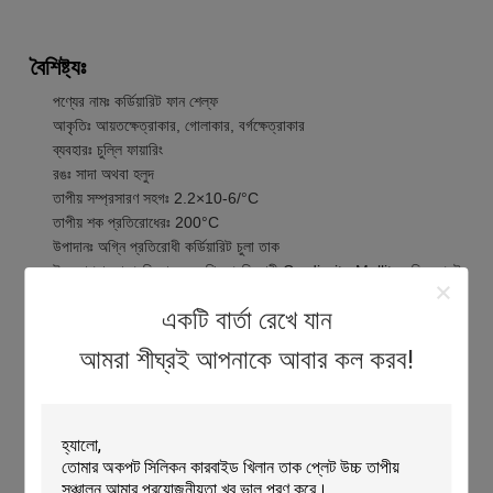
বৈশিষ্ট্যঃ
পণ্যের নামঃ কর্ডিয়ারিট ফান শেল্ফ
আকৃতিঃ আয়তক্ষেত্রাকার, গোলাকার, বর্গক্ষেত্রাকার
ব্যবহারঃ চুল্লি ফায়ারিং
রঙঃ সাদা অথবা হলুদ
তাপীয় সম্প্রসারণ সহগঃ 2.2×10-6/°C
তাপীয় শক প্রতিরোধেরঃ 200°C
উপাদানঃ অগ্নি প্রতিরোধী কর্ডিয়ারিট চুলা তাক
উচ্চ তাপমাত্রা প্রতিরোধেরঃ অগ্নি প্রতিরোধী Cordierite Mullite চুল্লি প্লেট
একটি বার্তা রেখে যান
টেকনিক্যাল প্যারামিটারঃ
আমরা শীঘ্রই আপনাকে আবার কল করব!
সম্পত্তি
বর্ণনা
আকৃতি
আয়তক্ষেত্রাকার, গোলাকার, বর্গক্ষেত্রাকার
3
ঘনত্ব
1.৯-২.২ গ্রাম/সেমি
তাপ প্রতিরোধ ক্ষমতা
১৩০০°সি