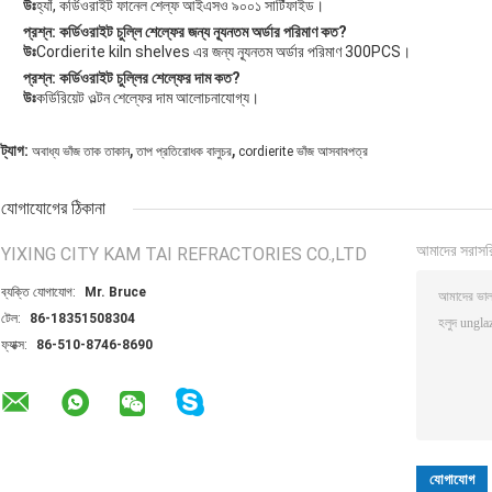
উঃ
হ্যাঁ, কর্ডিওরাইট ফানেল শেল্ফ আইএসও ৯০০১ সার্টিফাইড।
প্রশ্ন: কর্ডিওরাইট চুল্লি শেল্ফের জন্য ন্যূনতম অর্ডার পরিমাণ কত?
উঃ
Cordierite kiln shelves এর জন্য ন্যূনতম অর্ডার পরিমাণ 300PCS।
প্রশ্ন: কর্ডিওরাইট চুল্লির শেল্ফের দাম কত?
উঃ
কর্ডিরিয়েট ওল্টন শেল্ফের দাম আলোচনাযোগ্য।
,
,
ট্যাগ:
অবাধ্য ভাঁজ তাক তাকান
তাপ প্রতিরোধক বালুচর
cordierite ভাঁজ আসবাবপত্র
যোগাযোগের ঠিকানা
আমাদের সরাসর
YIXING CITY KAM TAI REFRACTORIES CO.,LTD
ব্যক্তি যোগাযোগ:
Mr. Bruce
টেল:
86-18351508304
ফ্যাক্স:
86-510-8746-8690