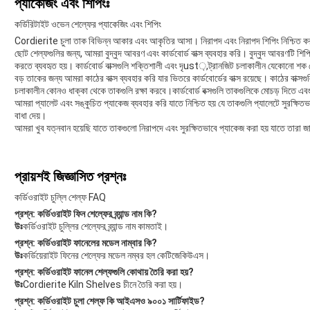
প্যাকেজিং এবং শিপিংঃ
কর্ডিরিটাইট ওভেন শেল্ফের প্যাকেজিং এবং শিপিং
Cordierite চুলা তাক বিভিন্ন আকার এবং আকৃতির আসা। নিরাপদ এবং নিরাপদ শিপিং নিশ্চিত 
ছোট শেল্ফগুলির জন্য, আমরা বুদ্বুদ আবরণ এবং কার্ডবোর্ড বাক্স ব্যবহার করি। বুদ্বুদ আবরণটি শ
করতে ব্যবহৃত হয়। কার্ডবোর্ড বাক্সগুলি শক্তিশালী এবং দৃust়,ট্রানজিট চলাকালীন যেকোনো শক 
বড় তাকের জন্য আমরা কাঠের বাক্স ব্যবহার করি যার ভিতরে কার্ডবোর্ডের বাক্স রয়েছে। কাঠের বাক্
চলাকালীন কোনও ধাক্কা থেকে তাকগুলি রক্ষা করবে।কার্ডবোর্ড বক্সগুলি তাকগুলিকে মোচড় দিতে এব
আমরা প্যালেট এবং সঙ্কুচিত প্যাকেজ ব্যবহার করি যাতে নিশ্চিত হয় যে তাকগুলি প্যালেটে সুরক্ষিত
বাধা দেয়।
আমরা খুব যত্নবান হয়েছি যাতে তাকগুলো নিরাপদে এবং সুরক্ষিতভাবে প্যাকেজ করা হয় যাতে তারা জা
প্রায়শই জিজ্ঞাসিত প্রশ্নঃ
কর্ডিওরাইট চুল্লি শেল্ফ FAQ
প্রশ্ন: কর্ডিওরাইট ফিন শেল্ফের ব্র্যান্ড নাম কি?
উঃ
কর্ডিওরাইট চুল্লির শেল্ফের ব্র্যান্ড নাম কামতাই।
প্রশ্ন: কর্ডিওরাইট ফানেলের মডেল নাম্বার কি?
উঃ
কর্ডিয়েরাইট ফিনের শেল্ফের মডেল নম্বর হল কেটিজেকিউএস।
প্রশ্ন: কর্ডিওরাইট ফানেল শেল্ফগুলি কোথায় তৈরি করা হয়?
উঃ
Cordierite Kiln Shelves চীনে তৈরি করা হয়।
প্রশ্ন: কর্ডিওরাইট চুলা শেল্ফ কি আইএসও ৯০০১ সার্টিফাইড?