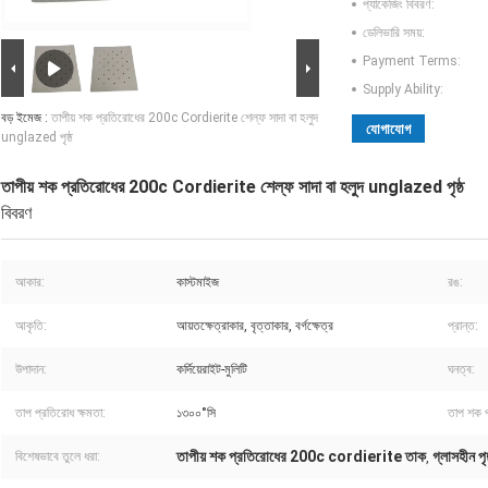
প্যাকেজিং বিবরণ:
ডেলিভারি সময়:
Payment Terms:
Supply Ability:
বড় ইমেজ :
তাপীয় শক প্রতিরোধের 200c Cordierite শেল্ফ সাদা বা হলুদ
যোগাযোগ
unglazed পৃষ্ঠ
তাপীয় শক প্রতিরোধের 200c Cordierite শেল্ফ সাদা বা হলুদ unglazed পৃষ্ঠ
বিবরণ
আকার:
কাস্টমাইজ
রঙ:
আকৃতি:
আয়তক্ষেত্রাকার, বৃত্তাকার, বর্গক্ষেত্র
প্রান্ত:
উপাদান:
কর্দিয়েরাইট-মুলিটি
ঘনত্ব:
তাপ প্রতিরোধ ক্ষমতা:
১৩০০°সি
তাপ শক প
তাপীয় শক প্রতিরোধের 200c cordierite তাক
গ্লাসহীন পৃষ
বিশেষভাবে তুলে ধরা:
,