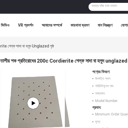
ভিডিও
VR প্রদর্শন
আমাদের সম্পর্কে
কারখানা ভ্রমণ
মান নিয়ন্ত্রণ
যোগা
ite শেল্ফ সাদা বা হলুদ Unglazed পৃষ্ঠ
তাপীয় শক প্রতিরোধের 200c Cordierite শেল্ফ সাদা বা হলুদ unglazed পৃ
পণ্যের বিবরণ:
উৎপত্তি স্থল:
পরিচিতিমুলক নাম:
সাক্ষ্যদান:
Model Number:
প্রদান:
Minimum Order Quant
মূল্য: