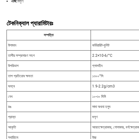
এজ:
মসৃণ
টেকনিক্যাল প্যারামিটারঃ
সম্পত্তি
উপাদান
কর্ডিয়ারিট-মুলিট
তাপীয় সম্প্রসারণ সহগ
2.2×10-6/°C
উপরিভাগ
গ্লাসহীন
তাপ প্রতিরোধ ক্ষমতা
১৩০০°সি
ঘনত্ব
1.9-2.2g/cm3
বেধ
১০-৩০ মিমি
রঙ
সাদা অথবা হলুদ
প্রান্ত
মসৃণ
আকৃতি
আয়তক্ষেত্রাকার, গোলাকার, বর্গক্ষেত্রা
স্থায়িত্ব
উচ্চ