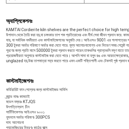
অ্যাপ্লিকেশনঃ
KAMTAI Cordierite kiln shelves are the perfect choice for high tempe
উপাদান থেকে তৈরি করা হয়,যা চমৎকার তাপ শক প্রতিরোধের এবং দীর্ঘ সেবা জীবন প্রদান করে. কামত
যায়, যা সর্বাধিক নমনীয়তা এবং কাস্টমাইজেশনের অনুমতি দেয়। আইএসও 9001 এর শংসাপত্র
300 টুকরা অর্ডার পরিমাণে অর্ডার করা যেতে পারে. মূল্য আলোচনাযোগ্য এবং বিতরণ সময় পেমেন্ট প
পূরণের জন্য প্রতি মাসে 500000 টুকরা প্রদান করতে পারেন.তাকগুলির প্রান্তগুলি মসৃণ যাতে 
প্রয়োজনীয়তা অনুসারে কাস্টমাইজ করা যেতে পারে। আপনি সাদা বা হলুদ রঙ এবং আয়তক্ষেত্রাকার, 
unglazed হয়,উচ্চ তাপমাত্রা সহ্য করতে পারে এমন একটি শক্তিশালী এবং টেকসই পৃষ্ঠ প্রদান 
কাস্টমাইজেশনঃ
কর্ডিয়ারিট ফান শেল্ফের জন্য কাস্টমাইজড সার্ভিস
ব্র্যান্ড নামঃ কামতাই
মডেল নম্বরঃ KTJQS
উৎপত্তিস্থল: চীন
সার্টিফিকেশনঃ আইএসও ৯০০১
ন্যূনতম অর্ডার পরিমাণঃ 300PCS
দাম: আলোচনা
প্যাকেজিংয়ের বিবরণঃ কাঠের বাক্স