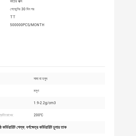
কাঠের বাক্স
পেমেন্টের 30 দিন পর
TT
500000PCS/MONTH
সাদা বা হলুদ
মসৃণ
1.9-2.2g/cm3
্রতিরোধের:
200℃
্ঠ কর্ডিয়ারিট শেল্ফ
বর্গক্ষেত্র কর্ডিয়ারিট চুলার তাক
,