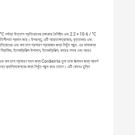
র্যন্ত উত্তাপ প্রতিরোধের চমৎকার বৈশিষ্ট্য এবং 2.2 × 10-6 / °C
ীলতা প্রদান করে। উপরন্তু, এটি আয়তক্ষেত্রাকার, বৃত্তাকার এবং
িরোধের এবং কম তাপ প্রসারণ প্রয়োজন জন্য নিখুঁত পছন্দ. এর অসামান্য
েমন সিরামিক, ইলেকট্রনিক্স উপাদান, ইলেকট্রনিক্স, কাচের গলনা এবং আরও
র এবং কম তাপ প্রসারণ সহগ জন্য Cordierite চুলা তাক উত্পাদন জন্য আদর্শ
্ন অ্যাপ্লিকেশনের জন্য নিখুঁত পছন্দ করে তোলে। এটি কোনও চুল্লি