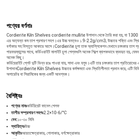
পণ্যের বর্ণনাঃ
Cordierite Kiln Shelves cordierite mullite উপাদান থেকে তৈরি করা হয়, যা 1300 °C প
এর অত্যন্ত কম তাপ প্রসারণ সহগ।এর উচ্চ ঘনত্বও ১.9-2.2g/cm3, উচ্চতর শক্তি এবং স্থিতিশ
বর্গাকার সহ বিস্তৃত আকারে আসে।Cordierite চুলা তাক অ্যাপ্লিকেশন যেখানে চমৎকার তাপ প্রত
পারফরম্যান্সের সাথে, কর্ডিওরাইট মালাইট চুলা শেল্ফগুলি অনেক শিল্পে ব্যাপকভাবে ব্যবহৃত হয়, য
অনেক কিছু।
কর্ডিয়েরাইট প্লেট দুটি ভিন্ন রঙে পাওয়া যায়, সাদা এবং হলুদ।এটি তার চমৎকার তাপ প্রতিরোধে
উপাদানCordierite Kiln Shelves উচ্চতর কর্মক্ষমতা এবং স্থিতিশীলতা প্রদান করে, এটি বিভিন
অপারেটর বা সিরামিকের জন্য একটি আবশ্যক।
বৈশিষ্ট্যঃ
পণ্যের নামঃ
কর্ডিরিয়েট ফানেল শেলফ
তাপীয় সম্প্রসারণ সহগঃ
2.2×10-6/°C
বেধ:
১০-৩০ মিমি
স্থায়িত্বঃ
উচ্চ
আকৃতিঃ
আয়তক্ষেত্রাকার, গোলাকার, বর্গক্ষেত্রাকার