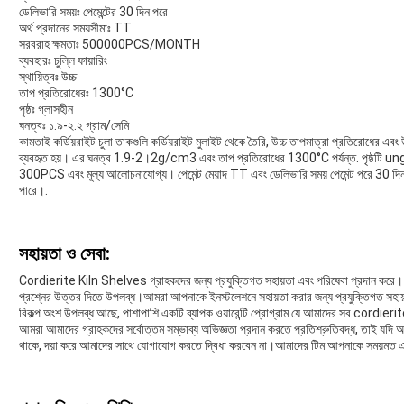
ডেলিভারি সময়ঃ পেমেন্টের 30 দিন পরে
অর্থ প্রদানের সময়সীমাঃ TT
সরবরাহ ক্ষমতাঃ 500000PCS/MONTH
ব্যবহারঃ চুল্লি ফায়ারিং
স্থায়িত্বঃ উচ্চ
তাপ প্রতিরোধেরঃ 1300°C
পৃষ্ঠঃ গ্লাসহীন
ঘনত্বঃ ১.৯-২.২ গ্রাম/সেমি
কামতাই কর্ডিয়রাইট চুলা তাকগুলি কর্ডিয়রাইট মুলাইট থেকে তৈরি, উচ্চ তাপমাত্রা প্রতিরোধের এবং উচ্
ব্যবহৃত হয়। এর ঘনত্ব 1.9-2।2g/cm3 এবং তাপ প্রতিরোধের 1300°C পর্যন্ত. পৃষ্ঠটি unglaze
300PCS এবং মূল্য আলোচনাযোগ্য। পেমেন্ট মেয়াদ TT এবং ডেলিভারি সময় পেমেন্ট পরে 30 দ
পারে।.
সহায়তা ও সেবা:
Cordierite Kiln Shelves গ্রাহকদের জন্য প্রযুক্তিগত সহায়তা এবং পরিষেবা প্রদান করে। 
প্রশ্নের উত্তর দিতে উপলব্ধ।আমরা আপনাকে ইনস্টলেশনে সহায়তা করার জন্য প্রযুক্তিগত সহায
বিকল্প অংশ উপলব্ধ আছে, পাশাপাশি একটি ব্যাপক ওয়ারেন্টি প্রোগ্রাম যে আমাদের সব cordierit
আমরা আমাদের গ্রাহকদের সর্বোত্তম সম্ভাব্য অভিজ্ঞতা প্রদান করতে প্রতিশ্রুতিবদ্ধ, তাই
থাকে, দয়া করে আমাদের সাথে যোগাযোগ করতে দ্বিধা করবেন না।আমাদের টিম আপনাকে সময়মত এবং