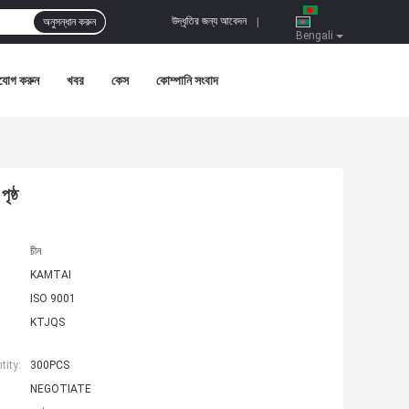
উদ্ধৃতির জন্য আবেদন
অনুসন্ধান করুন
|
Bengali
যোগ করুন
খবর
কেস
কোম্পানি সংবাদ
ষ্ঠ
চীন
KAMTAI
ISO 9001
KTJQS
ity:
300PCS
NEGOTIATE