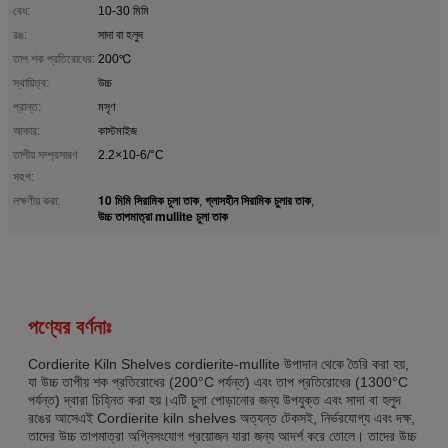
বেধ:
10-30 মিমি
রঙ:
সাদা বা হলুদ
তাপ শক প্রতিরোধের:
200℃
স্থায়িত্ব:
উচ্চ
প্রান্ত:
মসৃণ
আকার:
কাস্টমাইজ
তাপীয় সম্প্রসারণ
2.2×10-6/°C
সহগ:
10 মিমি সিরামিক চুলা তাক
গ্লাসহীন সিরামিক চুলার তাক
লক্ষণীয় করা:
,
,
উচ্চ তাপমাত্রা mullite চুলা তাক
পণ্যের বর্ণনাঃ
Cordierite Kiln Shelves cordierite-mullite উপাদান থেকে তৈরি করা হয়,
যা উচ্চ তাপীয় শক প্রতিরোধের (200°C পর্যন্ত) এবং তাপ প্রতিরোধের (1300°C
পর্যন্ত) দ্বারা চিহ্নিত করা হয়।এটি চুলা পোড়ানোর জন্য উপযুক্ত এবং সাদা বা হলুদ
রঙের আসেএই Cordierite kiln shelves অত্যন্ত টেকসই, নির্ভরযোগ্য এবং দক্ষ,
তাদের উচ্চ তাপমাত্রা অগ্নিসংযোগ প্রয়োজন যারা জন্য আদর্শ করে তোলে। তাদের উচ্চ