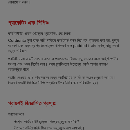
যোগাযোগ করুন।
প্যাকেজিং এবং শিপিংঃ
কর্ডিরিটাইট ওভেন শেল্ফের প্যাকেজিং এবং শিপিং
Cordierite চুলা তাক ভারী দায়িত্ব কার্ডবোর্ড বাক্সে নিরাপদে প্যাকেজ করা হয়, বুদবুদ
আবরণ এবং অন্যান্য প্রতিরক্ষামূলক উপকরণ সঙ্গে padded। তারা স্থল, বায়ু,অথবা
সমুদ্র পরিবহন.
প্রতিটি বাক্সে একটি লেবেল থাকে যা প্যাকেজের বিষয়বস্তু, ভেতরে থাকা আইটেমগুলির
সংখ্যা এবং ওজন নির্দেশ করে। বাক্সে ট্র্যাকিংয়ের উদ্দেশ্যে একটি অর্ডার নম্বরও
অন্তর্ভুক্ত থাকে।
অর্ডার দেওয়ার 5-7 কার্যদিবসের মধ্যে কর্ডিরিটাইট ফার্নের তাকগুলি প্রেরণ করা হয়।
বিতরণ সময়টি নির্বাচিত শিপিং পদ্ধতির উপর নির্ভর করে পরিবর্তিত হয়।
প্রায়শই জিজ্ঞাসিত প্রশ্নঃ
প্রশ্নোত্তর
প্রশ্ন: কর্ডিওরাইট চুল্লির শেল্ফের ব্র্যান্ড নাম কি?
উত্তর: কর্ডিয়েরাইট ফিন শেল্ফের ব্র্যান্ড নাম কামতাই।