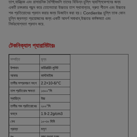
তাপ,যান্ত্রিক এবং রাসায়নিক বৈশিষ্ট্যগুলি তাদের বিভিন্ন চুল্লি অ্যাপ্লিকেশনের জন্য
একটি চমৎকার পছন্দ করে তোলেতারা উচ্চতর তাপ স্থানান্তর, দ্রুত শীতল এবং উচ্চতর
শক প্রতিরোধের প্রদান করার জন্য ডিজাইন করা হয়। Cordierite চুল্লি তাক কোন
চুল্লি জ্বলন্ত প্রয়োজনের জন্য একটি আদর্শ সমাধান,উচ্চতর কর্মক্ষমতা এবং
নির্ভরযোগ্যতা প্রদান করে.
টেকনিক্যাল প্যারামিটারঃ
সম্পত্তি
মূল্য
উপাদান
কর্ডিয়ারিট-মুলিট
আকার
কাস্টমাইজ
তাপীয় সম্প্রসারণ সহগ
2.2×10-6/°C
তাপ প্রতিরোধ ক্ষমতা
১৩০০°সি
স্থায়িত্ব
উচ্চ
তাপীয় শক প্রতিরোধের
২০০°সি
ঘনত্ব
1.9-2.2g/cm3
বেধ
১০-৩০ মিমি
প্রান্ত
মসৃণ
রঙ
সাদা অথবা হলুদ