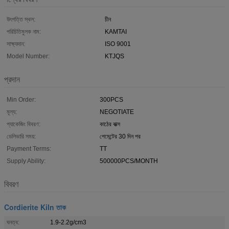
উৎপত্তি স্থল:
চীন
পরিচিতিমুলক নাম:
KAMTAI
সাক্ষ্যদান:
ISO 9001
Model Number:
KTJQS
প্রদান
Min Order:
300PCS
মূল্য:
NEGOTIATE
প্যাকেজিং বিবরণ:
কাঠের বাক্স
ডেলিভারি সময়:
পেমেন্টের 30 দিন পর
Payment Terms:
TT
Supply Ability:
500000PCS/MONTH
বিবরণ
Cordierite Kiln তাক
ঘনত্ব:
1.9-2.2g/cm3