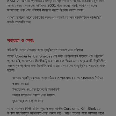
KAMTAI আপনার প্রয়োজনীয় সমস্ত বৈশিষ্ট্য সহ কাস্টমাইজড কর্ডিয়ারিট চুলা তাক
সরবরাহ করে। আমাদের আইএসও 9001 শংসাপত্রের সাথে, আপনি আমাদের
মানসম্পন্ন পণ্য এবং পরিষেবা সরবরাহ করতে বিশ্বাস করতে পারেন।
এখনই আমাদের সাথে যোগাযোগ করুন এবং আজই আপনার কাস্টমাইজড কর্ডিয়ারিট
ফার্নের তাকগুলি পান!
সহায়তা ও সেবা:
কর্ডিয়ারিট ওভেন শেল্ফের জন্য প্রযুক্তিগত সহায়তা এবং পরিষেবা
আমরা Cordierite Kiln Shelves এর জন্য প্রযুক্তিগত সহায়তা এবং পরিষেবা
প্রদান করি, যা আপনার সিরামিক টুকরো গরম এবং শীতল করার জন্য একটি স্থিতিশীল,
সমতল পৃষ্ঠ প্রদানের জন্য ডিজাইন করা হয়েছে। আমাদের প্রযুক্তিগত সহায়তার মধ্যে
রয়েছেঃ
আপনার অ্যাপ্লিকেশনের জন্য সঠিক Cordierite Furn Shelves নির্বাচন
করতে সহায়তা
ইনস্টলেশন এবং রক্ষণাবেক্ষণের নির্দেশাবলী
সমস্যা সমাধানের পরামর্শ এবং সহায়তা
খুচরা যন্ত্রাংশ এবং সরবরাহ
আমরা আপনার নির্দিষ্ট চাহিদা পূরণের জন্য কাস্টম Cordierite Kiln Shelves
উত্পাদন সহ বিস্তৃত অতিরিক্ত সেবা প্রদান করি। আরও তথ্যের জন্য আমাদের সাথে