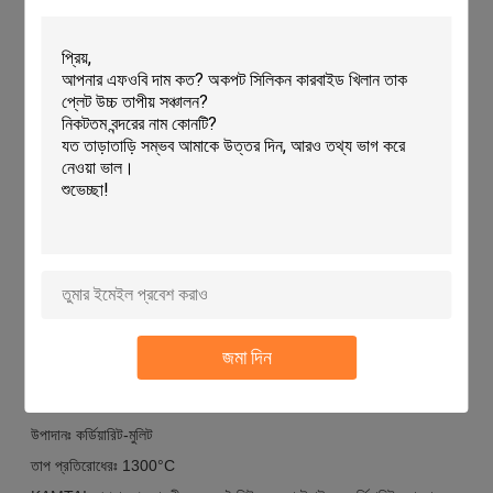
আপনার জন্য নিখুঁত সমাধান আছে!
ব্র্যান্ড নামঃ কামতাই
মডেল নম্বরঃ KTJQS
উৎপত্তিস্থল: চীন
সার্টিফিকেশনঃ আইএসও ৯০০১
ন্যূনতম অর্ডার পরিমাণঃ 300PCS
দাম: আলোচনা
প্যাকেজিংয়ের বিবরণঃ কাঠের বাক্স
ডেলিভারি সময়ঃ পেমেন্টের 30 দিন পরে
অর্থ প্রদানের সময়সীমাঃ TT
সরবরাহ ক্ষমতাঃ 500000PCS/MONTH
বেধঃ ১০-৩০ মিমি
জমা দিন
আকারঃ কাস্টমাইজ করুন
স্থায়িত্বঃ উচ্চ
উপাদানঃ কর্ডিয়ারিট-মুলিট
তাপ প্রতিরোধেরঃ 1300°C