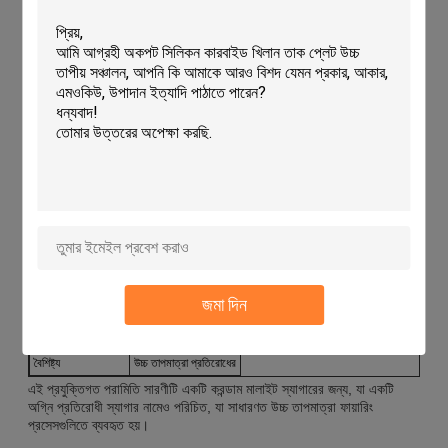
টেকনিক্যাল প্যারামিটারঃ
টেকনিক্যাল প্যারামিটার
মূল্য
স্থায়িত্ব
দীর্ঘ সময়
আকৃতি
আয়তক্ষেত্রাকার বা বর্গাকার
ঘনত্ব
2.0-2.75g/cm3
আর্দ্রতা প্রতিরোধের
উচ্চ
রঙ
সাদা বা হলুদ
উপাদান
কর্ডিয়ারিট-মুলিট
দৃশ্যমান পোরোসিটি
৭-৮%
জমা দিন
ব্যবহার
গুলি
উপরিভাগ
মসৃণ
বৈশিষ্ট্য
উচ্চ তাপমাত্রা প্রতিরোধের
এই প্রযুক্তিগত পরামিতি সারণীটি একটি করন্ডাম মালাইট স্যাগারের জন্য, যা একটি
অগ্নি প্রতিরোধী স্যাগার নামেও পরিচিত, যা সাধারণত উচ্চ তাপমাত্রা ফায়ারিং
প্রসেসগুলিতে ব্যবহৃত হয়।