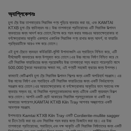
অ্যাপ্লিকেশনঃ
চুলা ট্রে উচ্চ তাপমাত্রায় সিরামিক পণ্য পুড়িয়ে ব্যবহার করা হয়, এবং KAMTAI
KTXB চুলা ট্রে ব্যতিক্রম নয়। উচ্চ তাপমাত্রা প্রতিরোধের এটি সিরামিক উত্পাদন
ব্যবহারের জন্য আদর্শ করে তোলে,বিশেষ করে গরম করার সময়এর আয়তক্ষেত্রাকার বা
বর্গক্ষেত্রাকার আকৃতি একসাথে একাধিক সিরামিক পণ্য রাখার জন্য আদর্শ, যা ফায়ারিং
প্রক্রিয়াটিকে আরও দক্ষ করে তোলে।
এই চুলা ট্রেতে ব্যবহৃত কর্ডিয়ারিট-মুলিট উপাদানগুলি এর স্থায়িত্ব নিশ্চিত করে, এটি
দীর্ঘমেয়াদী ব্যবহারের জন্য উপযুক্ত করে তোলে।এর উচ্চ মানের নির্মাণ নিশ্চিত করে যে
এটি সিরামিক ফায়ারিংয়ের জন্য প্রয়োজনীয় উচ্চ তাপমাত্রা সহ্য করতে পারেপ্রতি মাসে
500,000 টুকরো সরবরাহের ক্ষমতা সহ, এই পণ্যটি সহজেই ক্রয়ের জন্য উপলব্ধ।
কামতাই কেটিএক্সবি চুলা ট্রে সিরামিক উত্পাদন শিল্পের জন্য একটি অপরিহার্য সরঞ্জাম। এর
উচ্চ মানের নির্মাণ এবং স্থায়িত্ব এটি সিরামিক ফায়ারিংয়ের জন্য একটি নির্ভরযোগ্য
সরঞ্জাম করে তোলে।এর আয়তক্ষেত্রাকার বা বর্গক্ষেত্রাকার আকৃতির ফলে স্থানের দক্ষ
ব্যবহার সম্ভব হয়, যা সিরামিক প্রস্তুতকারকদের জন্য এটিকে একটি ব্যয়বহুল বিকল্প
করে তোলে। আপনি একটি ছোট আকারের সিরামিক প্রস্তুতকারক বা একটি বড়
আকারের অপারেশন,KAMTAI KTXB Kiln Tray আপনার অস্ত্রাগারে একটি
আবশ্যক সরঞ্জাম.
উপসংহারে Kamtai KTXB Kiln Tray একটি Cordierite-mullite sagger
যা চীনে তৈরি করা হয় এবং সিরামিক গরম করার জন্য ডিজাইন করা হয়। এর উচ্চ
তাপমাত্রা প্রতিরোধের, স্থায়িত্ব,এবং দক্ষ আকৃতি এটি সিরামিক নির্মাতাদের জন্য একটি