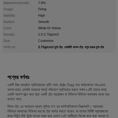
Apparent porosity :
7-8%
Usage:
Firing
Stability:
High
Surface:
Smooth
Color:
White Or Yellow
Density :
2.0-2.75g/cm3
Size:
Customize
2.75g/cm3 চুলা ট্রে
হোয়াইট ওভেন ট্রে
হলুদ রঙের চুলা ট্রে
লক্ষণীয় করা:
,
,
পণ্যের বর্ণনাঃ
একটি উচ্চ আর্দ্রতা প্রতিরোধের রেটিং সঙ্গে, Kiln Tray তার কাঠামোগত অখণ্ডতা
আপস ছাড়া এমনকি সবচেয়ে আর্দ্র পরিবেশে প্রতিরোধ করতে সক্ষম।এটি তাদের জন্য
একটি আদর্শ পছন্দ করে যারা একটি ট্রে প্রয়োজন যা বিভিন্ন বিভিন্ন অবস্থার মধ্যে ধরে
রাখতে পারে.
কিলন ট্রে এর অন্যতম প্রধান সুবিধা হ'ল এর কাস্টমাইজেশন বিকল্পগুলি। গ্রাহকরা
বিভিন্ন আকারের বিভিন্ন ধরণের ট্রে অর্ডার করতে পারেন, যা তাদের নির্দিষ্ট প্রয়োজনের
জন্য নিখুঁত ফিট খুঁজে পাওয়া সহজ করে তোলে।এই নমনীয়তা বিশেষ করে যারা অনন্য বা