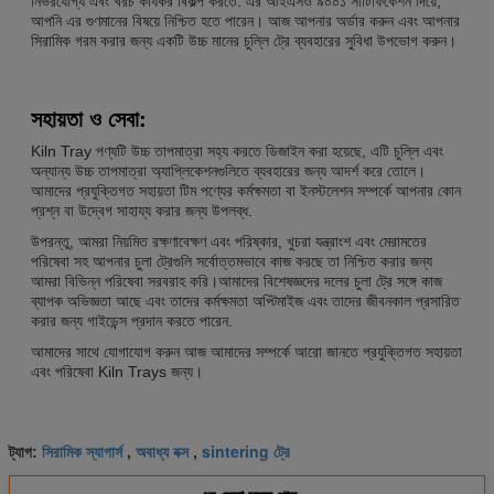
নির্ভরযোগ্য এবং খরচ কার্যকর বিকল্প করতে. এর আইএসও ৯০০১ সার্টিফিকেশন দিয়ে,
আপনি এর গুণমানের বিষয়ে নিশ্চিত হতে পারেন। আজ আপনার অর্ডার করুন এবং আপনার
সিরামিক গরম করার জন্য একটি উচ্চ মানের চুল্লি ট্রে ব্যবহারের সুবিধা উপভোগ করুন।
সহায়তা ও সেবা:
Kiln Tray পণ্যটি উচ্চ তাপমাত্রা সহ্য করতে ডিজাইন করা হয়েছে, এটি চুল্লি এবং
অন্যান্য উচ্চ তাপমাত্রা অ্যাপ্লিকেশনগুলিতে ব্যবহারের জন্য আদর্শ করে তোলে।
আমাদের প্রযুক্তিগত সহায়তা টিম পণ্যের কর্মক্ষমতা বা ইনস্টলেশন সম্পর্কে আপনার কোন
প্রশ্ন বা উদ্বেগ সাহায্য করার জন্য উপলব্ধ.
উপরন্তু, আমরা নিয়মিত রক্ষণাবেক্ষণ এবং পরিষ্কার, খুচরা যন্ত্রাংশ এবং মেরামতের
পরিষেবা সহ আপনার চুলা ট্রেগুলি সর্বোত্তমভাবে কাজ করছে তা নিশ্চিত করার জন্য
আমরা বিভিন্ন পরিষেবা সরবরাহ করি।আমাদের বিশেষজ্ঞদের দলের চুলা ট্রে সঙ্গে কাজ
ব্যাপক অভিজ্ঞতা আছে এবং তাদের কর্মক্ষমতা অপ্টিমাইজ এবং তাদের জীবনকাল প্রসারিত
করার জন্য গাইডেন্স প্রদান করতে পারেন.
আমাদের সাথে যোগাযোগ করুন আজ আমাদের সম্পর্কে আরো জানতে প্রযুক্তিগত সহায়তা
এবং পরিষেবা Kiln Trays জন্য।
সিরামিক স্যাগার্স
অবাধ্য বক্স
sintering ট্রে
ট্যাগ:
,
,