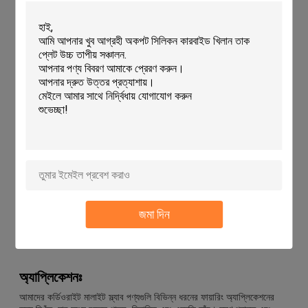
cordierite-mullite উপাদান থেকে তৈরি করা হয়।
টেকনিক্যাল প্যারামিটারঃ
তাপ প্রতিরোধ ক্ষমতা
১৩০০°সি
ব্যবহার
ফায়ারিং
উপাদান
কর্ডিয়ারিট-মুলিট
ঘনত্ব
1.9-2.2g/cm3
তাপীয় সম্প্রসারণ সহগ
2.২×১০-৬/°সি
উপরিভাগ
গ্লাসহীন
আকৃতি
আয়তক্ষেত্রাকার, গোলাকার, বর্গক্ষেত্রাকার
প্রান্ত
মসৃণ
জমা দিন
আকার
কাস্টমাইজ
রঙ
সাদা বা হলুদ
অ্যাপ্লিকেশনঃ
আমাদের কর্ডিওরাইট মালাইট স্ল্যাব পণ্যগুলি বিভিন্ন ধরনের ফায়ারিং অ্যাপ্লিকেশনের