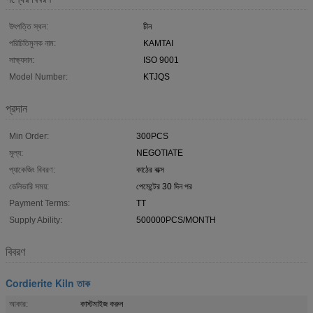
উৎপত্তি স্থল:
চীন
পরিচিতিমুলক নাম:
KAMTAI
সাক্ষ্যদান:
ISO 9001
Model Number:
KTJQS
প্রদান
Min Order:
300PCS
মূল্য:
NEGOTIATE
প্যাকেজিং বিবরণ:
কাঠের বাক্স
ডেলিভারি সময়:
পেমেন্টের 30 দিন পর
Payment Terms:
TT
Supply Ability:
500000PCS/MONTH
বিবরণ
Cordierite Kiln তাক
আকার:
কাস্টমাইজ করুন