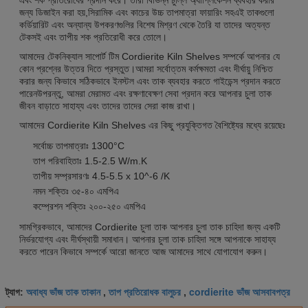
জন্য ডিজাইন করা হয়,সিরামিক এবং কাচের উচ্চ তাপমাত্রা ফায়ারিং সহএই তাকগুলো
কর্ডিয়ারিট এবং অন্যান্য উপকরণগুলির বিশেষ মিশ্রণ থেকে তৈরি যা তাদের অত্যন্ত
টেকসই এবং তাপীয় শক প্রতিরোধী করে তোলে।
আমাদের টেকনিক্যাল সাপোর্ট টিম Cordierite Kiln Shelves সম্পর্কে আপনার যে
কোন প্রশ্নের উত্তর দিতে প্রস্তুত।আমরা সর্বোত্তম কর্মক্ষমতা এবং দীর্ঘায়ু নিশ্চিত
করার জন্য কিভাবে সঠিকভাবে ইনস্টল এবং তাক ব্যবহার করতে গাইডেন্স প্রদান করতে
পারেনউপরন্তু, আমরা মেরামত এবং রক্ষণাবেক্ষণ সেবা প্রদান করে আপনার চুলা তাক
জীবন বাড়াতে সাহায্য এবং তাদের তাদের সেরা কাজ রাখা।
আমাদের Cordierite Kiln Shelves এর কিছু প্রযুক্তিগত বৈশিষ্ট্যের মধ্যে রয়েছেঃ
সর্বোচ্চ তাপমাত্রাঃ 1300°C
তাপ পরিবাহিতাঃ 1.5-2.5 W/m.K
তাপীয় সম্প্রসারণঃ 4.5-5.5 x 10^-6 /K
নমন শক্তিঃ ৩৫-৪০ এমপিএ
কম্প্রেশন শক্তিঃ ২০০-২৫০ এমপিএ
সামগ্রিকভাবে, আমাদের Cordierite চুলা তাক আপনার চুলা তাক চাহিদা জন্য একটি
নির্ভরযোগ্য এবং দীর্ঘস্থায়ী সমাধান। আপনার চুলা তাক চাহিদা সঙ্গে আপনাকে সাহায্য
করতে পারেন কিভাবে সম্পর্কে আরো জানতে আজ আমাদের সাথে যোগাযোগ করুন।
অবাধ্য ভাঁজ তাক তাকান
তাপ প্রতিরোধক বালুচর
cordierite ভাঁজ আসবাবপত্র
ট্যাগ:
,
,