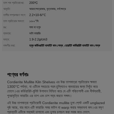
তাপ শক প্রতিরোধের:
200℃
আকৃতি:
আয়তক্ষেত্রাকার, বৃত্তাকার, বর্গক্ষেত্র
তাপীয় সম্প্রসারণ সহগ:
2.2×10-6/°C
তাপ প্রতিরোধ ক্ষমতা:
১৩০০°সি
রঙ:
সাদা বা হলুদ
ব্যবহার:
ভাটা ফায়ারিং
ঘনত্ব:
1.9-2.2g/cm3
হলুদ কর্ডিওরাইট মালাইট ফান শেল্ফ
হোয়াইট কর্ডিয়ারিট মালাইট ফান শেল্ফ
লক্ষণীয় করা:
,
পণ্যের বর্ণনাঃ
Cordierite Mullite Kiln Shelves এর উচ্চ তাপমাত্রা প্রতিরোধ ক্ষমতা
1300°C পর্যন্ত, যা এটিকে সবচেয়ে গরম চুল্লিতেও ব্যবহারের জন্য নিখুঁত করে
তোলে।এর কর্ডিয়ারিট-মুলিট উপাদান নিশ্চিত করে যে এটি শক্তিশালী এবং দীর্ঘস্থায়ী,
পুনরাবৃত্তি ফায়ারিং এর তাপ এবং চাপ সহ্য করতে সক্ষম।
এই উচ্চ তাপমাত্রা প্রতিরোধী Cordierite mullite চুলা প্লেট একটি unglazed
পৃষ্ঠ আছে, যার মানে এটি ফায়ারিং সময় ফাটল বা warp করার সম্ভাবনা কম।এর মসৃণ
প্রান্তটি এটিকে সহজেই চালানো এবং চুলায় চলাচল করা সহজ করে তোলে.