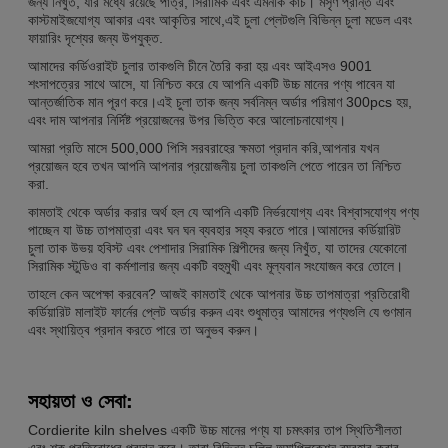
জন্য নিখুঁত, যার মধ্যে রয়েছে পাত্র, সিরামিক এবং এমনকি কাঁচ। মসৃণ প্রান্ত এবং
কাস্টমাইজযোগ্য আকার এবং আকৃতির সাথে,এই চুলা প্লেটগুলি বিভিন্ন চুলা মডেল এবং
ফায়ারিং দৃশ্যের জন্য উপযুক্ত.
আমাদের কর্ডিওরাইট চুলার তাকগুলি চীনে তৈরি করা হয় এবং আইএসও 9001
শংসাপত্রের সাথে আসে, যা নিশ্চিত করে যে আপনি একটি উচ্চ মানের পণ্য পাবেন যা
আন্তর্জাতিক মান পূরণ করে।এই চুলা তাক জন্য সর্বনিম্ন অর্ডার পরিমাণ 300pcs হয়,
এবং দাম আপনার নির্দিষ্ট প্রয়োজনের উপর ভিত্তি করে আলোচনাযোগ্য।
আমরা প্রতি মাসে 500,000 পিসি সরবরাহের ক্ষমতা প্রদান করি,আপনার যখন
প্রয়োজন হবে তখন আপনি আপনার প্রয়োজনীয় চুলা তাকগুলি পেতে পারেন তা নিশ্চিত
করা.
কামতাই থেকে অর্ডার করার অর্থ হল যে আপনি একটি নির্ভরযোগ্য এবং বিশ্বাসযোগ্য পণ্য
পাচ্ছেন যা উচ্চ তাপমাত্রা এবং ঘন ঘন ব্যবহার সহ্য করতে পারে।আমাদের কর্ডিয়ারিট
চুলা তাক উভয় হবিস্ট এবং পেশাদার সিরামিক শিল্পীদের জন্য নিখুঁত, যা তাদের যেকোনো
সিরামিক স্টুডিও বা কর্মশালার জন্য একটি বহুমুখী এবং মূল্যবান সংযোজন করে তোলে।
তাহলে কেন অপেক্ষা করবেন? আজই কামতাই থেকে আপনার উচ্চ তাপমাত্রা প্রতিরোধী
কর্ডিয়ারিট মালাইট ফার্নের প্লেট অর্ডার করুন এবং শুধুমাত্র আমাদের পণ্যগুলি যে গুণমান
এবং স্থায়িত্ব প্রদান করতে পারে তা অনুভব করুন।
সহায়তা ও সেবা:
Cordierite kiln shelves একটি উচ্চ মানের পণ্য যা চমৎকার তাপ স্থিতিশীলতা
এবং শক প্রতিরোধের প্রদান করে। তারা বিভিন্ন চুল্লি অ্যাপ্লিকেশন ব্যবহার করার