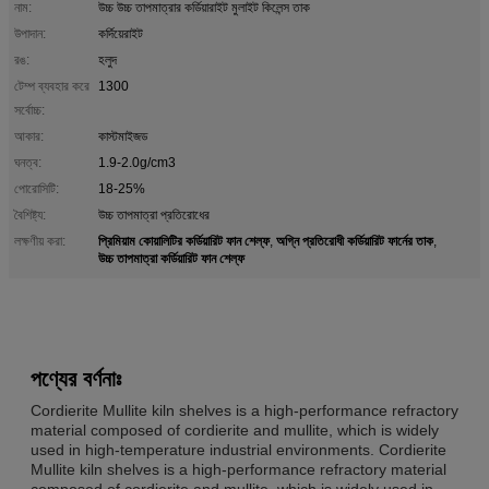
নাম:
উচ্চ উচ্চ তাপমাত্রার কর্ডিয়ারাইট মুলাইট কিলেন্স তাক
উপাদান:
কর্দিয়েরাইট
রঙ:
হলুদ
টেম্প ব্যবহার করে
1300
সর্বোচ্চ:
আকার:
কাস্টমাইজড
ঘনত্ব:
1.9-2.0g/cm3
পোরোসিটি:
18-25%
বৈশিষ্ট্য:
উচ্চ তাপমাত্রা প্রতিরোধের
প্রিমিয়াম কোয়ালিটির কর্ডিয়ারিট ফান শেল্ফ
অগ্নি প্রতিরোধী কর্ডিয়ারিট ফার্নের তাক
লক্ষণীয় করা:
,
,
উচ্চ তাপমাত্রা কর্ডিয়ারিট ফান শেল্ফ
পণ্যের বর্ণনাঃ
Cordierite Mullite kiln shelves is a high-performance refractory
material composed of cordierite and mullite, which is widely
used in high-temperature industrial environments. Cordierite
Mullite kiln shelves is a high-performance refractory material
composed of cordierite and mullite, which is widely used in