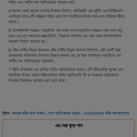
শক্তি এবং ক্ষারীয় ক্ষয় প্রতিরোধের সরবরাহ করে.
4 জ্বলন বোর্ডঃ জ্বলন বোর্ডের উপাদান হিসাবে, কর্ডিয়ারিট এবং মুলিট এর বৈশিষ্ট্যগুলি
একত্রিত করে এটি যান্ত্রিক শক্তি এবং তাপ স্থায়িত্ব উন্নত করে এবং পরিষেবা জীবন
বাড়ায়।
5 ইলেকট্রনিক সরঞ্জাম: বৈদ্যুতিক গরম করার জন্য বৈদ্যুতিক সরঞ্জাম যেমন গরম বায়ু
বন্দুক এবং চুল শুকানোর যন্ত্রপাতিতে, নিরোধক উপাদান এবং গরম করার উপাদানগুলির
কঙ্কাল হিসাবে ব্যবহৃত হয়।
6 সৌর তাপীয় বিদ্যুৎ উত্পাদনঃ সৌর তাপীয় বিদ্যুৎ উত্পাদন সিস্টেমে, এটি একটি উচ্চ
তাপমাত্রা পাইপলাইন উপাদান হিসাবে ব্যবহৃত হয়, যা উচ্চ তাপমাত্রা স্থায়িত্ব এবং
তাপীয় শক প্রতিরোধের প্রয়োজন.
7 বিল্ডিং উপকরণঃ এর দুর্দান্ত অগ্নি প্রতিরোধের কারণে, এটি বিল্ডিংগুলির সুরক্ষা এবং
স্থায়িত্ব উন্নত করতে বিল্ডিংগুলিতে অগ্নি প্রতিরোধী ইট বা অন্যান্য কাঠামোগত
উপকরণ হিসাবেও ব্যবহার করা যেতে পারে।
অবাধ্য ভাঁজ তাক তাকান
তাপ প্রতিরোধক বালুচর
cordierite ভাঁজ আসবাবপত্র
ট্যাগ:
,
,
এর সেরা মূল্য পান