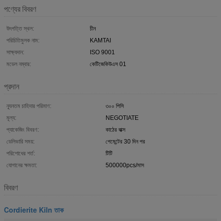
পণ্যের বিবরণ
উৎপত্তি স্থল:
চীন
পরিচিতিমুলক নাম:
KAMTAI
সাক্ষ্যদান:
ISO 9001
মডেল নম্বার:
কেটিজেকিউএস 01
প্রদান
ন্যূনতম চাহিদার পরিমাণ:
৩০০ পিসি
মূল্য:
NEGOTIATE
প্যাকেজিং বিবরণ:
কাঠের বাক্স
ডেলিভারি সময়:
পেমেন্টের 30 দিন পর
পরিশোধের শর্ত:
টিটি
যোগানের ক্ষমতা:
500000pcs/মাস
বিবরণ
Cordierite Kiln তাক