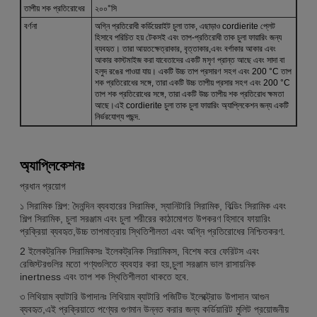
তাপীয় শক প্রতিরোধের
২০০°সি
বর্ণনা
অগ্নি প্রতিরোধী কর্ডিয়েরাইট চুলা তাক, এছাড়াও cordierite প্লেট
হিসাবে পরিচিত হয় টেকসই এবং তাপ-প্রতিরোধী তাক চুলা ফায়ারিং জন্য
ব্যবহৃত। তারা আয়তক্ষেত্রাকার, বৃত্তাকার,এবং বর্গাকার আকার এবং
আকার কাস্টমাইজ করা যাবেতাদের একটি মসৃণ প্রান্ত আছে এবং সাদা বা
হলুদ রঙের পাওয়া যায়। একটি উচ্চ তাপ প্রসারণ সহগ এবং 200 °C তাপ
শক প্রতিরোধের সঙ্গে, তারা একটি উচ্চ তাপীয় প্রসার সহগ এবং 200 °C
তাপ শক প্রতিরোধের সঙ্গে, তারা একটি উচ্চ তাপীয় শক প্রতিরোধ ক্ষমতা
আছে।এই cordierite চুলা তাক চুলা ফায়ারিং অ্যাপ্লিকেশন জন্য একটি
নির্ভরযোগ্য পছন্দ.
অ্যাপ্লিকেশনঃ
প্রধান প্রয়োগ
১ সিরামিক শিল্প: দৈনন্দিন ব্যবহারের সিরামিক, স্যানিটারি সিরামিক, বিল্ডিং সিরামিক এবং
শিল্প সিরামিক, চুলা সরঞ্জাম এবং চুলা শরীরের কাঠামোগত উপকরণ হিসাবে ফায়ারিং
প্রক্রিয়া ব্যবহৃত,উচ্চ তাপমাত্রায় স্থিতিশীলতা এবং অগ্নি প্রতিরোধের নিশ্চিতকরণ.
2 ইলেকট্রনিক সিরামিকসঃ ইলেকট্রনিক সিরামিকস, বিশেষ করে ফেরিটস এবং
রেজিস্টরগুলির মতো পণ্যগুলিতে ব্যবহার করা হয়,চুলা সরঞ্জাম ভাল রাসায়নিক
inertness এবং তাপ শক স্থিতিশীলতা থাকতে হবে.
৩ লিথিয়াম ব্যাটারি উপাদানঃ লিথিয়াম ব্যাটারি পজিটিভ ইলেক্ট্রোড উপাদান আগুন
ব্যবহৃত,এই প্রক্রিয়াতে পণ্যের গুণমান উন্নত করার জন্য কর্ডিয়ারিট মুলিট প্রয়োজনীয়