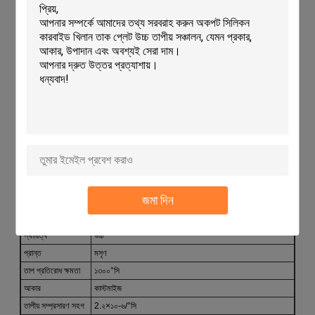
উচ্চ যান্ত্রিক দৃঢ়তাঃ মালাইট অংশ উপাদান উচ্চ যান্ত্রিক শক্তি দেয়,এটি ভারী লোডের
অধীনে ভালভাবে কাজ করে এবং বিভিন্ন শিল্প অ্যাপ্লিকেশনের জন্য উপযুক্ত. ● বিস্তৃত
প্রয়োগঃ কর্ডিয়েরাইট মালাইট বোর্ড কেবল সিরামিক শিল্পের চুলা আসবাবের ক্ষেত্রে নয়,
বৈদ্যুতিন প্যাকেজিং উপকরণ এবং সৌর তাপ বিদ্যুৎ উৎপাদনের উপকরণগুলিতেও ব্যবহৃত
হয়,এর বহুমুখিতা দেখায়.
টেকনিক্যাল প্যারামিটারঃ
পণ্যের বৈশিষ্ট্য
বর্ণনা
পণ্যের নাম
কর্ডিরিয়েট ফানেল শেলফ
উপাদান
কর্ডিয়ারিট-মুলিট
আকৃতি
আয়তক্ষেত্রাকার, গোলাকার, বর্গক্ষেত্রাকার
জমা দিন
ব্যবহার
চুলা আগুন
রঙ
সাদা বা হলুদ
স্থায়িত্ব
উচ্চ
প্রান্ত
মসৃণ
তাপ প্রতিরোধ ক্ষমতা
১৩০০°সি
আকার
কাস্টমাইজ
তাপীয় সম্প্রসারণ সহগ
2.২×১০-৬/°সি