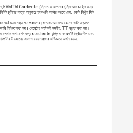
িং কিনা,KAMTAI Cordierite চুল্লি তাক আপনার চুল্লি তাক চাহিদা জন্য
ষ্ট চুল্লির মাত্রা অনুসারে তাকগুলি অর্ডার করতে দেয়, একটি নিখুঁত ফিট
অর্থ জন্য মহান মান প্রস্তাব।যাতায়াতের সময় কোনো ক্ষতি এড়াতে
ভারি নিশ্চিত করা হয়। পেমেন্টের শর্তাবলী নমনীয়, TT গ্রহণ করা হয়।
ার চলমান অপারেশন জন্য cordierite চুল্লি তাক একটি স্থিতিশীল এবং
যগুলির উচ্চমানের এবং পারফরম্যান্সের অভিজ্ঞতা অর্জন করুন.