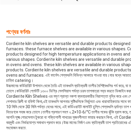
পণ্যের বর্ণনাঃ
Cordierite kiln shelves are versatile and durable products designe
furnaces. these furnace shelves are available in various shapes. Cor
products designed for high temperature applications in ovens and 
various shapes. Cordierite kiln shelves are versatile and durable 
in ovens and ovens. these kiln shelves are available in various shape
products. Cordierite kiln shelves are versatile and durable product
ovens and furnaces. এই ফার্নেস শেল্ফগুলি বিভিন্ন আকারে পাওয়া যায়।যার মধ্যে আয়তক্ষেত
চাহিদা catering।
উচ্চমানের কর্ডিয়ারিট উপাদান থেকে তৈরি এই তাকগুলি ব্যতিক্রমী তাপীয় বৈশিষ্ট্যগুলির গর্ব করে, যা
তোলে।কর্ডিয়ারিট প্লেটটি ১৩০০ ডিগ্রি সেলসিয়াস পর্যন্ত চরম তাপমাত্রা সহ্য করতে ডিজাইন করা 
Cordierite Kiln Shelves এর মসৃণ প্রান্ত নকশা ব্যবহারকারীর নিরাপত্তা বৃদ্ধি করে এবং লো
পেশাদার শিল্পী বা হবিস্ট কিনা,এই তাকগুলি আপনার সৃষ্টিগুলিকে নির্ভুলতা এবং ধারাবাহিকতার সাথে ফা
10 মিমি থেকে 30 মিমি পর্যন্ত বেধের সাথে, এই কর্ডিওরাইট মালাইট চুল্লি শেল্ফগুলি দুর্দান্ত তাপ 
বিতরণকে সহজ করে তোলে।তাপীয় প্রসারণ সহগ ২.2×10-6/°C তাপীয় শকের ঝুঁকি হ্রাস করে, তাকের 
আপনি সূক্ষ্ম পোরসেলান টুকরো বা শক্তিশালী পাথরের সৃজনশীলতা ফায়ার করছেন কিনা, এই Cordie
বহুমুখী এবং নির্ভরযোগ্য সমাধান প্রদান করে।উচ্চ মানের নির্মাণ এবং ব্যতিক্রমী তাপ প্রতিরোধের 
সংযোজন করতে.