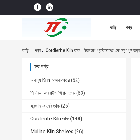
বাড়ি
পণ্য
বাড়ি
পণ্য
Cordierite Kiln তাক
উচ্চ তাপ প্রতিরোধের এবং মসৃণ পৃষ্ঠ জ
সব পণ্য
অবাধ্য Kiln আসবাবপত্র
(52)
সিলিকন কারবাইড খিলান তাক
(63)
করন্ডাম ফার্নের তাক
(25)
Cordierite Kiln তাক
(148)
Mullite Kiln Shelves
(26)