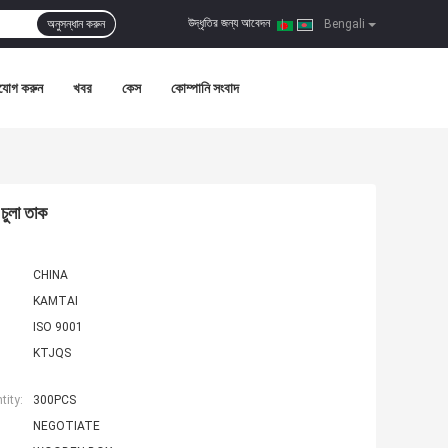
উদ্ধৃতির জন্য আবেদন
অনুসন্ধান করুন
|
Bengali
যোগ করুন
খবর
কেস
কোম্পানি সংবাদ
চুলা তাক
CHINA
KAMTAI
ISO 9001
KTJQS
ity:
300PCS
NEGOTIATE