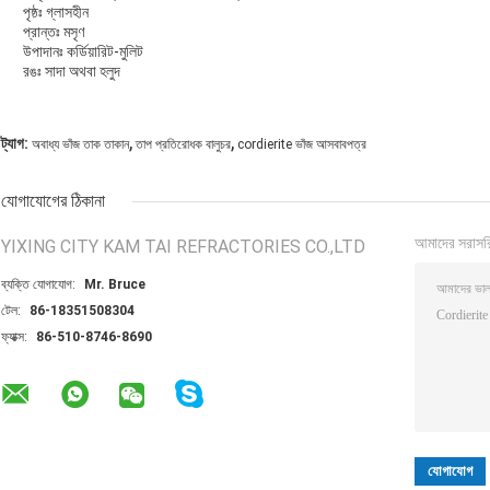
পৃষ্ঠঃ গ্লাসহীন
প্রান্তঃ মসৃণ
উপাদানঃ কর্ডিয়ারিট-মুলিট
রঙঃ সাদা অথবা হলুদ
,
,
ট্যাগ:
অবাধ্য ভাঁজ তাক তাকান
তাপ প্রতিরোধক বালুচর
cordierite ভাঁজ আসবাবপত্র
যোগাযোগের ঠিকানা
আমাদের সরাসর
YIXING CITY KAM TAI REFRACTORIES CO.,LTD
ব্যক্তি যোগাযোগ:
Mr. Bruce
টেল:
86-18351508304
ফ্যাক্স:
86-510-8746-8690