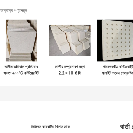
অন্যান্য পণ্যসমূহ
তাপীয় অভিঘাত প্রতিরোধ
তাপীয় সম্প্রসারণ সহগ
পারফরেটেড কর্ডিওরাই
ক্ষমতা ২০০°C কর্ডিয়েরাইট
2.2 × 10-6 সি
মালাইট ওভেন শেল্ফ উচ্
চুল্লি তাক আকৃতি পুরুত্ব
কর্ডিয়রাইট মালাইট চুলা
স্থায়িত্বের শেল্ফ উচ্চ
১০ থেকে ৩০ মিমি টেকসই
তাক উচ্চ তাপমাত্রা
তাপমাত্রা চুল্লিতে
এবং শিল্প চুল্লির জন্য
সিরামিক প্রক্রিয়াকরণের
অবিচ্ছিন্ন জন্য উপযুক্
জন্য চুলা ফায়ারিং সমাধান
বার্তা
সিলিকন কারবাইড খিলান তাক