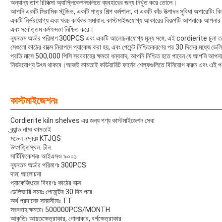
অন্যান্য তাপ চিকিত্সা অ্যাপ্লিকেশনগুলিতে ব্যবহারের জন্য নিখুঁত করে তোলে।
আপনি একটি সিরামিক স্টুডিও, একটি পাত্র শিল্প কর্মশালা, বা একটি কাঁচ উত্পাদন সুবিধা অপারেট
একটি নির্ভরযোগ্য এবং খরচ কার্যকর সমাধান. কাস্টমাইজযোগ্য আকারের বিকল্পটি আপনাকে আপনার নির্দি
এবং সর্বোত্তম কর্মক্ষমতা নিশ্চিত করে।
ন্যূনতম অর্ডার পরিমাণ 300PCS এবং একটি আলোচনাযোগ্য মূল্য সঙ্গে, এই cordierite চুলা তাক 
সেগুলো কাঠের বাক্সে নিরাপদে প্যাকেজ করা হয়, এবং পেমেন্ট নিশ্চিতকরণের পর 30 দিনের মধ্যে ডেলি
প্রতি মাসে 500,000 পিসি সরবরাহের ক্ষমতা ধন্যবাদ, আপনি নিশ্চিত হতে পারেন যে আপনি আপন
নির্ভরযোগ্য উৎস থাকবে।আজই কামতাই কর্ডিয়ারিট ফার্নের শেল্ফগুলিতে বিনিয়োগ করুন এবং এই পণ্
কাস্টমাইজেশনঃ
Cordierite kiln shelves এর জন্য পণ্য কাস্টমাইজেশন সেবা
ব্র্যান্ড নামঃ কামতাই
মডেল নম্বরঃ KTJQS
উৎপত্তিস্থল: চীন
সার্টিফিকেশনঃ আইএসও ৯০০১
ন্যূনতম অর্ডার পরিমাণঃ 300PCS
দাম: আলোচনা
প্যাকেজিংয়ের বিবরণঃ কাঠের বাক্স
ডেলিভারি সময়ঃ পেমেন্টের 30 দিন পরে
অর্থ প্রদানের সময়সীমাঃ TT
সরবরাহ ক্ষমতাঃ 500000PCS/MONTH
আকৃতিঃ আয়তক্ষেত্রাকার, গোলাকার, বর্গক্ষেত্রাকার