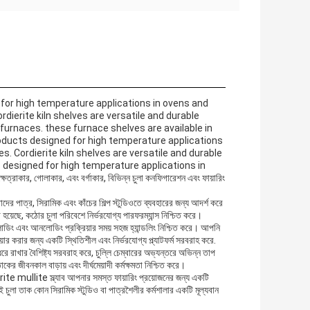
d for high temperature applications in ovens and
dierite kiln shelves are versatile and durable
furnaces. these furnace shelves are available in
products designed for high temperature applications
s. Cordierite kiln shelves are versatile and durable
s designed for high temperature applications in
্রাকার, গোলাকার, এবং বর্গাকার, বিভিন্ন চুলা কনফিগারেশন এবং ফায়ারিং
 তাদের পাত্র, সিরামিক এবং কাঁচের শিল্প স্টুডিওতে ব্যবহারের জন্য আদর্শ করে
হয়েছে, কঠোর চুলা পরিবেশে নির্ভরযোগ্য পারফরম্যান্স নিশ্চিত করে।
ডিং এবং আনলোডিং প্রক্রিয়ার সময় সহজ হ্যান্ডলিং নিশ্চিত করে। আপনি
য়ার করার জন্য একটি স্থিতিশীল এবং নির্ভরযোগ্য প্ল্যাটফর্ম সরবরাহ করে.
ধরে রাখার বৈশিষ্ট্য সরবরাহ করে, চুল্লি চেম্বারের অভ্যন্তরে অভিন্ন তাপ
জীবনকাল বাড়ায় এবং দীর্ঘমেয়াদী কর্মক্ষমতা নিশ্চিত করে।
rite mullite স্ল্যাব আপনার সমস্ত ফায়ারিং প্রয়োজনের জন্য একটি
এই চুলা তাক কোন সিরামিক স্টুডিও বা পাত্রশৈলীর কর্মশালার একটি মূল্যবান