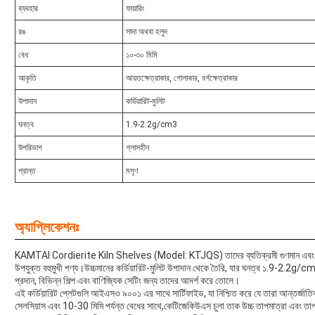
ব্যবহার
ফায়ারিং
রঙ
সাদা অথবা হলুদ
বেধ
১০-৩০ মিমি
আকৃতি
আয়তক্ষেত্রাকার, গোলাকার, বর্গক্ষেত্রাকার
উপাদান
কর্ডিয়ারিট-মুলিট
ঘনত্ব
1.9-2.2g/cm3
উপরিভাগ
গ্লাসহীন
প্রান্ত
মসৃণ
অ্যাপ্লিকেশনঃ
KAMTAI Cordierite Kiln Shelves (Model: KTJQS) তাদের ব্যতিক্রমী গুণমান এবং কর্মক্ষমত
উপযুক্ত বহুমুখী পণ্য।উচ্চমানের কর্ডিয়ারিট-মুলিট উপাদান থেকে তৈরি, যার ঘনত্ব ১.9-2.2g/c
প্রদান, বিভিন্ন শিল্প এবং বাণিজ্যিক সেটিং জন্য তাদের আদর্শ করে তোলে।
এই কর্ডিয়ারিট প্লেটগুলি আইএসও ৯০০১ এর সাথে সার্টিফাইড, যা নিশ্চিত করে যে তারা আন্তর্জাত
সেলসিয়াস এবং 10-30 মিমি পর্যন্ত বেধের সাথে,কেটিজেকিউএস চুলা তাক উচ্চ তাপমাত্রা এবং তাপ 