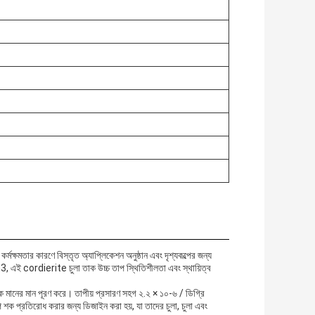
ার কারণে বিস্তৃত অ্যাপ্লিকেশন অনুষ্ঠান এবং দৃশ্যকল্পের জন্য
m3, এই cordierite চুলা তাক উচ্চ তাপ স্থিতিশীলতা এবং স্থায়িত্ব
িক মানের মান পূরণ করে। তাপীয় প্রসারণ সহগ ২.২ × ১০-৬ / ডিগ্রি
শক প্রতিরোধ করার জন্য ডিজাইন করা হয়, যা তাদের চুলা, চুলা এবং