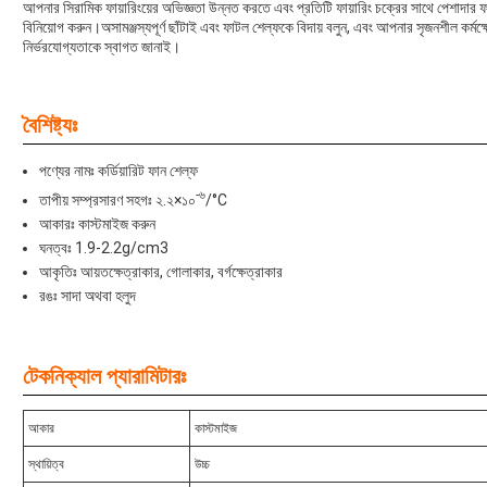
আপনার সিরামিক ফায়ারিংয়ের অভিজ্ঞতা উন্নত করতে এবং প্রতিটি ফায়ারিং চক্রের সাথে পেশাদার ফলাফল
বিনিয়োগ করুন।অসামঞ্জস্যপূর্ণ ছাঁটাই এবং ফাটল শেল্ফকে বিদায় বলুন, এবং আপনার সৃজনশীল কর্মক্ষেত
নির্ভরযোগ্যতাকে স্বাগত জানাই।
বৈশিষ্ট্যঃ
পণ্যের নামঃ কর্ডিয়ারিট ফান শেল্ফ
-৬
তাপীয় সম্প্রসারণ সহগঃ ২.২×১০
/°C
আকারঃ কাস্টমাইজ করুন
ঘনত্বঃ 1.9-2.2g/cm3
আকৃতিঃ আয়তক্ষেত্রাকার, গোলাকার, বর্গক্ষেত্রাকার
রঙঃ সাদা অথবা হলুদ
টেকনিক্যাল প্যারামিটারঃ
আকার
কাস্টমাইজ
স্থায়িত্ব
উচ্চ