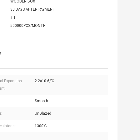
WOODEN BOX
30 DAYS AFTER PAYMENT
TT
500000PCS/MONTH
ক
al Expansion
2.2×10-6/℃
ent:
Smooth
e:
UnGlazed
esistance:
1300℃