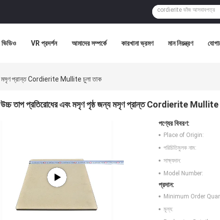
ভিডিও
VR প্রদর্শন
আমাদের সম্পর্কে
কারখানা ভ্রমণ
মান নিয়ন্ত্রণ
যোগা
ন্য মসৃণ প্রান্ত Cordierite Mullite চুলা তাক
উচ্চ তাপ প্রতিরোধের এবং মসৃণ পৃষ্ঠ জন্য মসৃণ প্রান্ত Cordierite Mullite 
পণ্যের বিবরণ:
Place of Origin:
পরিচিতিমুলক নাম:
সাক্ষ্যদান:
Model Number:
প্রদান:
Minimum Order Quant
মূল্য: