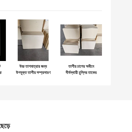
ট
উচ্চ তাপমাত্রার জন্য
তাপীয় চাপের অধীনে
চ
উপযুক্ত তাপীয় সম্প্রসারণ
দীর্ঘস্থায়ী চুল্লির তাকের
সহগ 2.2 × 10-6
কর্মক্ষমতার জন্য মসৃণ
সেলসিয়াস প্রতি এবং ঘনত্ব
প্রান্তযুক্ত আনগ্লেজড
ত
1.9 থেকে 2.2 গ্রাম প্রতি
কর্ডিয়েরাইট মুল্লাইট
ঘন সেন্টিমিটার বৈশিষ্ট্যযুক্ত
চুল্লির তাক
আয়তক্ষেত্রাকার
Cordierite চুলা তাক
 ছেড়ে