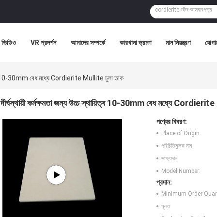
ভিডিও
VR প্রদর্শন
আমাদের সম্পর্কে
কারখানা ভ্রমণ
মান নিয়ন্ত্রণ
যোগা
থায়িত্ব 10-30mm বেধ মধ্যে Cordierite Mullite চুলা তাক
দীর্ঘস্থায়ী কর্মক্ষমতা জন্য উচ্চ স্থায়িত্ব 10-30mm বেধ মধ্যে Cordierit
পণ্যের বিবরণ:
Place of Origin:
পরিচিতিমুলক নাম:
সাক্ষ্যদান:
Model Number:
প্রদান:
Minimum Order Quant
মূল্য: