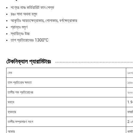
পণ্যের নামঃ কর্ডিয়ারিট ফান শেল্ফ
রঙঃ সাদা অথবা হলুদ
আকৃতিঃ আয়তক্ষেত্রাকার, গোলাকার, বর্গক্ষেত্রাকার
প্রান্তঃ মসৃণ
স্থায়িত্বঃ উচ্চ
তাপ প্রতিরোধেরঃ 1300°C
টেকনিক্যাল প্যারামিটারঃ
বেধ
১০-৩
তাপ প্রতিরোধ ক্ষমতা
১৩০
তাপীয় শক প্রতিরোধের
২০০
ঘনত্ব
1.9
ব্যবহার
ফায়া
তাপীয় সম্প্রসারণ সহগ
2.২
আকার
কাস্