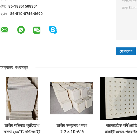
টেল:
86-18351508304
ফ্যাক্স:
86-510-8746-8690
অন্যান্য পণ্যসমূহ
তাপীয় অভিঘাত প্রতিরোধ
তাপীয় সম্প্রসারণ সহগ
পারফরেটেড কর্ডিওরাই
ক্ষমতা ২০০°C কর্ডিয়েরাইট
2.2 × 10-6 সি
মালাইট ওভেন শেল্ফ উচ্