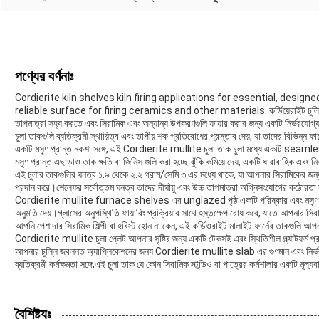
পণ্যের বর্ণনাঃ
Cordierite kiln shelves kiln firing applications for essential, desi
reliable surface for firing ceramics and other materials. কর্ডিয়েরাইট চুল্লি শেল্ফগ
তাপমাত্রা সহ্য করতে এবং সিরামিক এবং অন্যান্য উপকরণগুলি ফায়ার করার জন্য একটি নির্ভরযোগ্য 
চুলা তাকগুলি ব্যতিক্রমী স্থায়িত্ব এবং তাপীয় শক প্রতিরোধের প্রস্তাব দেয়, যা তাদের বিভিন্ন ফা
একটি মসৃণ প্রান্ত নকশা সঙ্গে, এই Cordierite mullite চুলা তাক চুলা মধ্যে একটি seaml
মসৃণ প্রান্ত এছাড়াও তাক ক্ষতি বা জিনিস গুলি করা হচ্ছে ঝুঁকি কমিয়ে দেয়, একটি ধারাবাহিক এবং নির
এই চুলার তাকগুলির ঘনত্ব ১.৯ থেকে ২.২ গ্রাম/সেমি ৩ এর মধ্যে থাকে, যা আপনার সিরামিকের জন্য অ
প্রদান করে।শেল্ফের সর্বোত্তম ঘনত্ব তাদের দীর্ঘায়ু এবং উচ্চ তাপমাত্রা অগ্নিসংযোগের কঠোরতা
Cordierite mullite furnace shelves এর unglazed পৃষ্ঠ একটি পরিষ্কার এবং মসৃণ ফায়া
অনুমতি দেয়।গ্লাসের অনুপস্থিতি ফায়ারিং প্রক্রিয়ার সাথে হস্তক্ষেপ রোধ করে, যাতে আপনার সির
আপনি পেশাদার সিরামিক শিল্পী বা হবিস্ট হোন না কেন, এই কর্ডিওরাইট মালাইট ফার্নের তাকগুলি আপনা
Cordierite mullite চুলা প্লেট আপনার সৃষ্টির জন্য একটি টেকসই এবং স্থিতিশীল প্ল্যাটফর্ম প্রস
আপনার চুল্লি জ্বলন্ত অ্যাপ্লিকেশনের জন্য Cordierite mullite slab এর গুণমান এবং নির্ভর
ব্যতিক্রমী কর্মক্ষমতা সঙ্গে,এই চুলা তাক যে কোন সিরামিক স্টুডিও বা পাত্রের কর্মশালার একটি মূল্
বৈশিষ্ট্যঃ