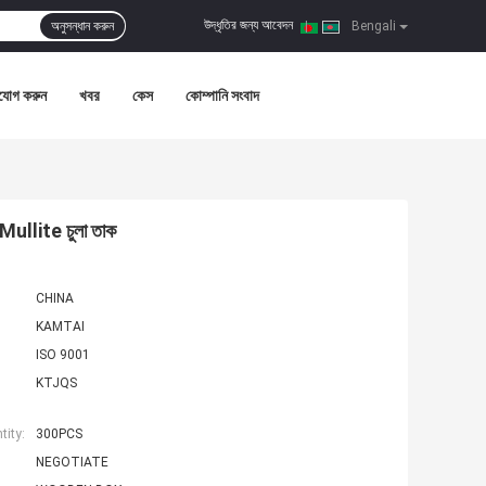
উদ্ধৃতির জন্য আবেদন
অনুসন্ধান করুন
|
Bengali
যোগ করুন
খবর
কেস
কোম্পানি সংবাদ
e Mullite চুলা তাক
CHINA
KAMTAI
ISO 9001
KTJQS
ity:
300PCS
NEGOTIATE