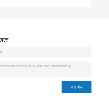
সহগ 2.2 × 10-6
কর্মক্ষমতার জন্য মসৃণ
সেলসিয়াস প্রতি এবং ঘনত্ব
প্রান্তযুক্ত আনগ্লেজড
ত
1.9 থেকে 2.2 গ্রাম প্রতি
কর্ডিয়েরাইট মুল্লাইট
ঘন সেন্টিমিটার বৈশিষ্ট্যযুক্ত
চুল্লির তাক
আয়তক্ষেত্রাকার
Cordierite চুলা তাক
 ছেড়ে