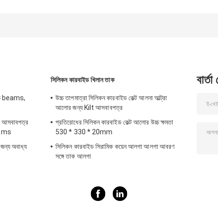
চুল্লি তাক আকৃতি পুরুত্ব
কর্ডিয়রাইট মালাইট চুলা
স্থায়িত্বের শেল্ফ উচ্চ
১০ থেকে ৩০ মিমি টেকসই
তাক উচ্চ তাপমাত্রা
তাপমাত্রা চুল্লিতে
এবং শিল্প চুল্লির জন্য
সিরামিক প্রক্রিয়াকরণের
অবিচ্ছিন্ন জন্য উপযুক্
জন্য চুলা ফায়ারিং সমাধান
বার্তা
সিলিকন কারবাইড খিলান তাক
মিক beams,
উচ্চ তাপমাত্রা সিলিকন কারবাইড কেল্ট আলনা আল্ট্রা
আলোর জন্য Kilt আসবাবপত্র
োর আসবাবপত্র
প্রতিরোধের সিলিকন কারবাইড কেল্ট আলোর উচ্চ ক্ষমতা
Beams
530 * 330 * 20mm
 জন্য অবাধ্য
সিলিকন কারবাইড সিরামিক কয়েন আলগা আলগা আবরণ
সঙ্গে তাক আলগা