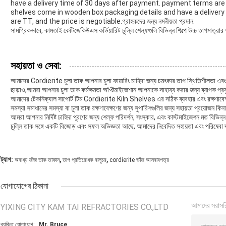
have a delivery time of 30 days after payment. payment terms are TT
shelves come in wooden box packaging details and have a deliver
are TT, and the price is negotiable.গ্রাহকদের জন্য নমনীয়তা প্রদান.
সামগ্রিকভাবে, কামতাই কেটিজেকিউএস কর্ডিয়ারিট চুল্লি শেল্ফগুলি বিভিন্ন শিল্পে উচ্চ তাপমাত্রার
সহায়তা ও সেবা:
আমাদের Cordierite চুলা তাক আপনার চুলা ফায়ারিং চাহিদা জন্য চমৎকার তাপ স্থিতিশীলতা এবং স্
ছাড়াও,আমরা আপনার চুলা তাক কর্মক্ষমতা অপ্টিমাইজেশান আপনাকে সাহায্য করার জন্য ব্যাপক প্রয
আমাদের টেকনিক্যাল সাপোর্ট টিম Cordierite Kiln Shelves এর সঠিক ব্যবহার এবং রক্ষণাবেক
সমস্যা সমাধানের সমস্যা বা চুলা তাক রক্ষণাবেক্ষণের জন্য সুপারিশগুলির জন্য সহায়তা প্রয়োজন 
আমরা আপনার নির্দিষ্ট চাহিদা পূরণের জন্য শেল্ফ পরিদর্শন, সংস্কার, এবং কাস্টমাইজেশন মত বিভ
চুল্লি তাক সঙ্গে একটি বিজোড় এবং সফল অভিজ্ঞতা আছে, আমাদের নিবেদিত সহায়তা এবং পরিষেবা দ
,
,
ট্যাগ:
অবাধ্য ভাঁজ তাক তাকান
তাপ প্রতিরোধক বালুচর
cordierite ভাঁজ আসবাবপত্র
যোগাযোগের ঠিকানা
আমাদের সরাসর
YIXING CITY KAM TAI REFRACTORIES CO.,LTD
ব্যক্তি যোগাযোগ:
Mr. Bruce