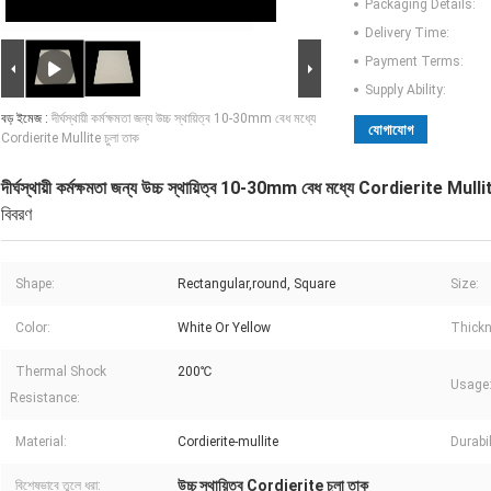
Packaging Details:
Delivery Time:
Payment Terms:
Supply Ability:
বড় ইমেজ :
দীর্ঘস্থায়ী কর্মক্ষমতা জন্য উচ্চ স্থায়িত্ব 10-30mm বেধ মধ্যে
যোগাযোগ
Cordierite Mullite চুলা তাক
দীর্ঘস্থায়ী কর্মক্ষমতা জন্য উচ্চ স্থায়িত্ব 10-30mm বেধ মধ্যে Cordierite Mulli
বিবরণ
Shape:
Rectangular,round, Square
Size:
Color:
White Or Yellow
Thickn
Thermal Shock
200℃
Usage
Resistance:
Material:
Cordierite-mullite
Durabil
উচ্চ স্থায়িত্ব Cordierite চুলা তাক
বিশেষভাবে তুলে ধরা: