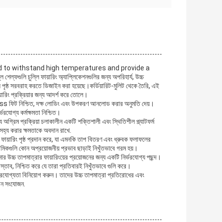
gned to withstand high temperatures and provide a
ুলি চুল্লি ফায়ারিং অ্যাপ্লিকেশনগুলির জন্য অপরিহার্য, উচ্চ
পৃষ্ঠ সরবরাহ করতে ডিজাইন করা হয়েছে।কর্ডিয়ারিট-মুলিট থেকে তৈরি, এই
য়ারিং প্রক্রিয়ার জন্য আদর্শ করে তোলে।
ess ফিট নিশ্চিত, দক্ষ লোডিং এবং উপকরণ আনলোড করার অনুমতি দেয়।
্ভরযোগ্য কর্মক্ষমতা নিশ্চিত।
গ্রিম প্রক্রিয়া চলাকালীন একটি শক্তিশালী এবং স্থিতিশীল প্ল্যাটফর্ম
 সহ্য করার ক্ষমতাকে অবদান রাখে.
রিং পৃষ্ঠ প্রদান করে, যা এমনকি তাপ বিতরণ এবং ধ্রুবক ফলাফলের
ামিকগুলি কোন অপ্রয়োজনীয় প্রভাব ছাড়াই নিখুঁতভাবে গরম হয়।
র উচ্চ তাপমাত্রার ফায়ারিংয়ের প্রয়োজনের জন্য একটি নির্ভরযোগ্য পছন্দ।
্তাব, নিশ্চিত করে যে তারা প্রতিবারই নিখুঁতভাবে গুলি করে।
যোগ্যতা বিনিয়োগ করুন। তাদের উচ্চ তাপমাত্রা প্রতিরোধের এবং
যবান সংযোজন.