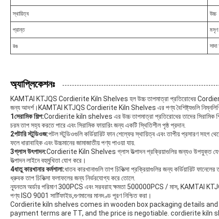
স্থায়িত্ব
উচ্চ
প্রান্ত
মসৃণ
রঙ
সাদা
অ্যাপ্লিকেশনঃ
KAMTAI KTJQS Cordierite Kiln Shelves হল উচ্চ তাপমাত্রা প্রতিরোধের Cordierite mu
জন্য আদর্শ।KAMTAI KTJQS Cordierite Kiln Shelves এর পণ্য বৈশিষ্ট্যগুলি নিম্নলিখিত অ
1সেরামিক শিল্প:
Cordierite kiln shelves এর উচ্চ তাপমাত্রা প্রতিরোধের তাদের সিরামিক শিল্পের
চরম তাপ সহ্য করতে পারে এবং সিরামিক ফায়ারিং জন্য একটি স্থিতিশীল পৃষ্ঠ প্রদান.
2পটারি স্টুডিওজ:
পটল স্টুডিওগুলি কর্ডিয়ারিট ফান শেল্ফের স্থায়িত্ব এবং তাপীয় প্রসারণ সহগ
ফলে ধারাবাহিক এবং উচ্চমানের জামাজাতীয় পণ্য পাওয়া যায়.
3গ্লাস উৎপাদন:
Cordierite Kiln Shelves গ্লাস উত্পাদন প্রক্রিয়াগুলির জন্যও উপযুক্ত যেখান
উত্পাদন লাইনে বহুমুখিতা যোগ করে।
4ধাতু কারখানার কর্মশালা:
ধাতব কারখানাগুলি তাপ চিকিত্সা প্রক্রিয়াগুলির জন্য কর্ডিয়ারিট ফানেলে
ধ্রুবক তাপ চিকিত্সা ফলাফলের জন্য নির্ভরযোগ্য করে তোলে.
ন্যূনতম অর্ডার পরিমাণ 300PCS এবং সরবরাহ ক্ষমতা 500000PCS / মাস, KAMTAI KTJQ
পণ্য ISO 9001 সার্টিফাইড,গুণমানের মানদণ্ড পূরণ নিশ্চিত করা।
Cordierite kiln shelves comes in wooden box packaging details and
payment terms are TT, and the price is negotiable. cordierite kiln