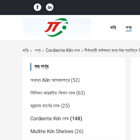
বাড়ি
পণ্য
বাড়ি
পণ্য
Cordierite Kiln তাক
দীর্ঘস্থায়ী কর্মক্ষমতা জন্য উচ্চ স্
সব পণ্য
অবাধ্য Kiln আসবাবপত্র
(52)
সিলিকন কারবাইড খিলান তাক
(63)
করন্ডাম ফার্নের তাক
(25)
Cordierite Kiln তাক
(148)
Mullite Kiln Shelves
(26)