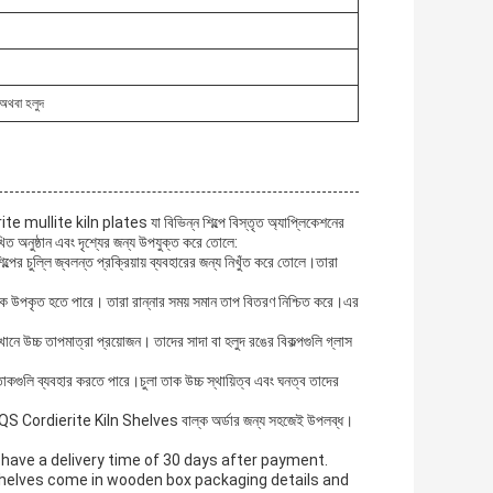
 অথবা হলুদ
llite kiln plates যা বিভিন্ন শিল্পে বিস্তৃত অ্যাপ্লিকেশনের
নুষ্ঠান এবং দৃশ্যের জন্য উপযুক্ত করে তোলে:
 চুল্লি জ্বলন্ত প্রক্রিয়ায় ব্যবহারের জন্য নিখুঁত করে তোলে।তারা
 থেকে উপকৃত হতে পারে। তারা রান্নার সময় সমান তাপ বিতরণ নিশ্চিত করে।এর
ে উচ্চ তাপমাত্রা প্রয়োজন। তাদের সাদা বা হলুদ রঙের বিকল্পগুলি গ্লাস
র তাকগুলি ব্যবহার করতে পারে।চুলা তাক উচ্চ স্থায়িত্ব এবং ঘনত্ব তাদের
S Cordierite Kiln Shelves বাল্ক অর্ডার জন্য সহজেই উপলব্ধ।
 have a delivery time of 30 days after payment.
 shelves come in wooden box packaging details and