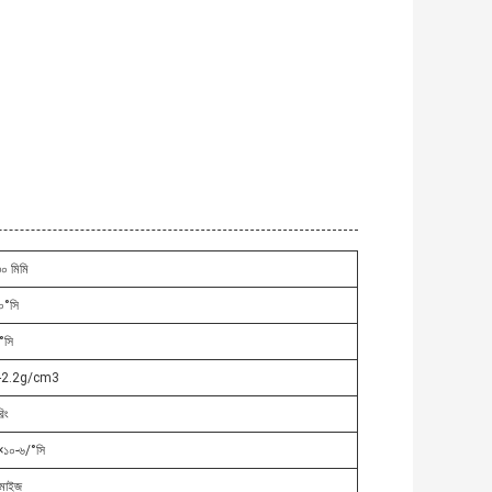
০ মিমি
০°সি
°সি
-2.2g/cm3
রিং
×১০-৬/°সি
টমাইজ