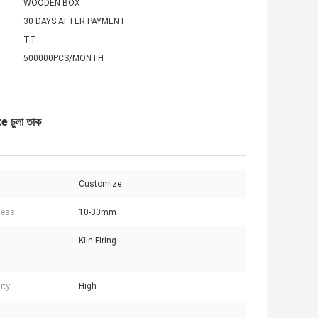
WOODEN BOX
30 DAYS AFTER PAYMENT
TT
500000PCS/MONTH
te চুলা তাক
Customize
ess:
10-30mm
Kiln Firing
:
ity:
High