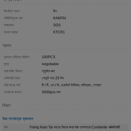
উৎপত্তি স্থল:
চীন
পরিচিতিমুলক নাম:
KAMTAI
সাক্ষ্যদান:
SGS
মডেল নম্বার:
KTCR1
প্রদান
ন্যূনতম চাহিদার পরিমাণ:
100PCS
মূল্য:
negotiable
প্যাকেজিং বিবরণ:
প্ল্যুইড বক্স
ডেলিভারি সময়:
পেমেন্ট পরে 25 দিন
পরিশোধের শর্ত:
টি / টি, এল / সি, ওয়েস্টার্ন ইউনিয়ন, মানিগ্রাম, পেপ্যাল
যোগানের ক্ষমতা:
5000pcs মাস
বিবরণ
উচ্চ তাপমাত্রা ক্রুসবল
নাম:
Yixing Kam Tai কাচের শিল্পের জন্য উচ্চ তাপমাত্রা Cordierite অক্জিলিয়ারী